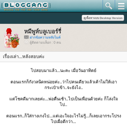
หมีพูห์บลูเบอร์รี่
ฝากข้อความหลังไมค์
ผู้ติดตามบล็อก : 0 คน
เรื่องเล่า...หลังสอบค่ะ
ไปสอบมาแล้ว...นะคะ เมื่อวันอาทิตย์
ตอนแรกก็กังวลนิดหน่อยค่ะ..ว่าไปคนเดียวแล้วเค้าไม่ให้เอา
กระเป๋าเข้า..จะยังไง..
ต่โชคดีมากเลยค่ะ...พ่อตื่นเช้า..ไปเป็นเพื่อนด้วยค่ะ ก็โล่งใจ
ไป..
ตอนแรก..ก็ใส่กางเกงไป...แต่เอะใจอะไรไม่รู้...ก็เลยเอากระโปรง
ไปเผื่อดีกว่า...