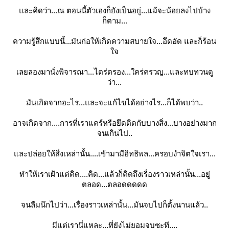
ละคิดว่า...ณ ตอนนี้ตัวเองก็ยังเป็นอยู่...แม้จะน้อยลงไปบ้าง
ก็ตาม...
ความรู้สึกแบบนี้...มันก่อให้เกิดความสบายใจ...อึดอัด และก็ร้อน
จ
เลยลองมานั่งพิจารณา...ไตร่ตรอง...ใคร่ครวญ...และทบทวนดู
ว่า...
มันเกิดจากอะไร...และจะแก้ไขได้อย่างไร...ก็ได้พบว่า..
อาจเกิดจาก....การที่เราแคร์หรือยึดติดกับบางสิ่ง...บางอย่างมาก
จนเกินไป..
ละปล่อยให้สิ่งเหล่านั้น....เข้ามามีอิทธิพล...ครอบงำจิตใจเรา...
ทำให้เราเฝ้าแต่คิด....คิด...แล้วก็คิดถึงเรื่องราวเหล่านั้น...อยู่
ตลอด...ตลอดดดดด
จนลืมนึกไปว่า...เรื่องราวเหล่านั้น...มันจบไปก็ตั้งนานแล้ว..
มีแต่เรานี่แหละ...ที่ยังไม่ยอมจบซะที....