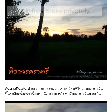
ต้นตาลยืนเด่น ท่ามกลางแสงงามตา เราเปลี่ยนที่ไปตามแสงตะวัน
ขึ้นรถอีกครั้งคราวนี้ผมขอนั่งกระบะหลัง ขอจับแสงตะวันยามเย็น