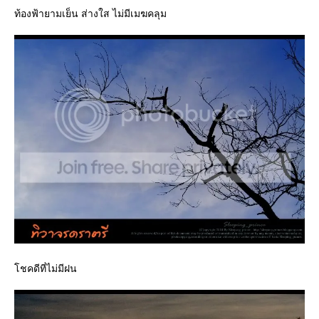
ท้องฟ้ายามเย็น ส่างใส ไม่มีเมฆคลุม
ชคดีที่ไม่มีฝน