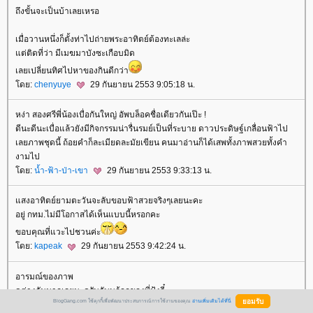
ถึงขั้นจะเป็นบ้าเลยเหรอ
เมื่อวานหนึ่งก็ตั้งท่าไปถ่ายพระอาทิตย์ต้องทะเลล่ะ
ต่ติดที่ว่า มีเมฆมาบังซะเกือบมิด
เลยเปลี่ยนทิศไปหาของกินดีกว่า
ดย:
chenyuye
29 กันยายน 2553 9:05:18 น.
หง่า สองศรีพี่น้องเบื่อกันใหญ่ อัพบล็อคชื่อเดียวกันเป๊ะ !
ดีนะดีนะเบื่อแล้วยังมีกิจกรรมน่ารื่นรมย์เป็นที่ระบาย ดาวประดิษฐ์เกลื่อนฟ้าไป
เลยภาพชุดนี้ ถ้อยคำก็ละเมียดละมัยเขียน คนมาอ่านก็ได้เสพทั้งภาพสวยทั้งคำ
งามไป
ดย:
น้ำ-ฟ้า-ป่า-เขา
29 กันยายน 2553 9:33:13 น.
สงอาทิตย์ยามตะวันจะลับขอบฟ้าสวยจริงๆเลยนะคะ
อยู่ กทม.ไม่มีโอกาสได้เห็นแบบนี้หรอกคะ
ขอบคุณที่แวะไปชวนค่ะ
ดย:
kapeak
29 กันยายน 2553 9:42:24 น.
อารมณ์ของภาพ
ดูต่างกันมากเลยนะครับกับบล้อกของพี่ปุ้งกี๋
BlogGang.com ใช้คุกกี้เพื่อพัฒนาประสบการณ์การใช้งานของคุณ
อ่านเพิ่มเติมได้ที่นี่