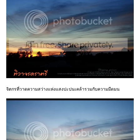
จิตกรที่วาดความสว่างแห่งแสงปะปนเคล้ารวมกับความมืดมน