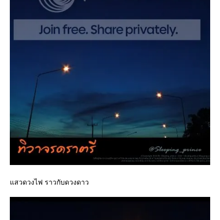
สวดวงไฟ ราวกับดวงดาว