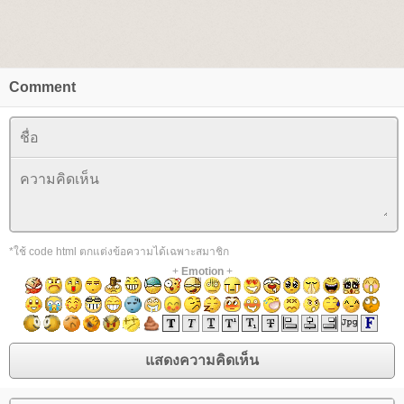
Comment
*ใช้ code html ตกแต่งข้อความได้เฉพาะสมาชิก
+
Emotion
+