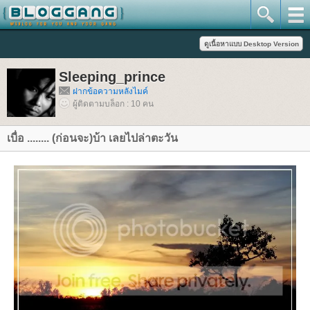
Sleeping_prince
ฝากข้อความหลังไมค์
ผู้ติดตามบล็อก : 10 คน
เบื่อ ........ (ก่อนจะ)บ้า เลยไปล่าตะวัน