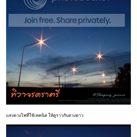
สงดวงไฟที่ใช้เทคนิค ให้ดูราวกับดวงดาว