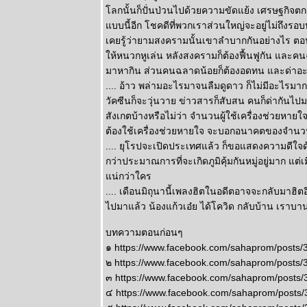
พฤษภ พิจิก
ลกนั้นก็ปั่นป่วนไปด้วยความขัดแย้ง เศรษฐกิจตกต
ระวังป่ว
บบนี้อีก โชคดีที่พวกเราส่วนใหญ่จะอยู่ไม่ถึงรอบห
อุบัติเหตุด้ว
เคยรู้ว่ายามสงครามนั้นเขาลำบากกันอย่างไร ตอนนี้
นะ แผนภูมิ
ห้หนวกหูเล่น หลังสงครามก็ต้องฟื้นฟูกัน แล
ละพยากรณ์
มาหากิน ส่วนคนฉลาดน้อยก็ต้องอดทน และด่าอะไรไ
ระหว่างวันที่
.... อ้าว พล่ามอะไรมาจนลืมดูดาว ก็ไม่มีอะไรมาก
22 - 28
วัคซีนก็จะวุ่นวาย ข่าวสารก็สับสน คนก็ด่ากันไปม
มิถุนายน 2569
สังเกตบ้างหรือไม่ว่า จำนวนผู้ใช้เครื่องช่วยหายใ
ทองร่วงให้รีบ
ต้องใช้เครื่องช่วยหายใจ จะบอกอนาคตของจำน
ช้อน แผนภูมิ
.... ยุโรปจะเปิดประเทศแล้ว ก็ขอแสดงความดีใจ
ละพยากรณ์
กว่าประมาณการที่จะเกิดภูมิคุ้มกันหมู่อยู่มาก แต่
ระหว่างวันที่
น่กว่าใคร
15 - 21
.... เดือนมิถุนานี้เพลงฮิตในอดีตอาจจะกลับมาฮิตอ
มิถุนายน 2569
ไปมาแล้ว น้องแก้วเอ๋ย ได้โควิด กลับบ้าน เราบ
สิงห์ ธนู กุมภ์ ปี
นี้ระวังปัญหา
บทความตอนก่อนๆ
เรื่องผู้ใหญ่
๑ https://www.facebook.com/sahaprom/post
ผนภูมิและ
๒ https://www.facebook.com/sahaprom/post
พยากรณ์
๓ https://www.facebook.com/sahaprom/post
ระหว่างวันที่ 8
๔ https://www.facebook.com/sahaprom/post
- 14 มิถุนายน