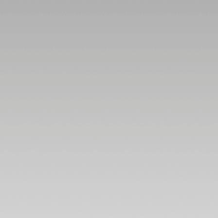
เงินและความ
รัก แผนภูมิและ
พยากรณ์
ระหว่างวันที่
23 - 29
มีนาคม 2569
ปฐมบทของ
อินทรีปีกหักเริ่ม
ล้ว อ่านใน
กระทู้ แผนภูมิ
ละพยากรณ์
ระหว่างวันที่
16 - 22
มีนาคม 2569
พิจิก กุมภ์
พฤษภ สิงห์
ชีวิตวุ่นวา
อุบัติภัยเยอะ
ผนภูมิและ
พยากรณ์
ระหว่างวันที่ 9