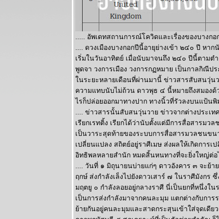
สิงหาคม
สงครามจะมี
ทางออก
..... อัพเดทสถานการณ์โควิดและเรื่องของบางกอก
ผนภูมิและ
.... ดวงเมืองบางกอกปีนี้อายุย่างเข้า ๒๔๐ ปี หากน
พยากรณ์
เริ่มในวันอาทิตย์ เมื่อนับมาจนถึง ๒๔๐ ปีนี้ตาม
ระหว่างวันที่
พูดจา วงการเมือง วงการกฏหมาย เป็นกาลกิณีประจำ
27 กรกฏาคม -
นระยะหลายเดือนที่ผ่านมานี้ ข่าวสารสับสนวุ่น
2 สิงหาคม
ความแทบนับไม่ถ้วน ดาวพุธ ๔ นี้หมายถึงสมองด้วย
2569
ไรก็ปล่อยออกมาทางปาก ทางนิ้วที่รัวลงบนแป้นพิ
ลกยังคงระอุ
.... ข่าวสารนั้นสับสนวุ่นวาย ข่าวจากต่างประเท
ระวังเหตุไม่
เรียกเรทติ้ง เรียกได้ว่านับตั้งแต่มีการสื่อสารมวล
คาดฝัน
เป็นวาระสุดท้ายของระบบการสื่อสารมวลชนขนาด
ผนภูมิและ
เปลี่ยนแปลง สถิตย์อยู่ราศีเมษ ส่งผลให้เกิดกา
พยากรณ์
อิทธิพลหลายสำนัก หมดสิ้นหนทางที่จะยิ่งใหญ่ต่อ
ระหว่างวันที่
.... วันที่ ๑ มิถุนายนบ่ายแก่ๆ ดาวอังคาร ๓ จะย
20 - 26 กรกฏา
ฤกษ์ ส่งกำลังเล็งไปยังดาวเสาร์ ๗ ในราศีมังกร ซ
คม 2569
มฤตยู ๐ กำลังลอยอยู่กลางราศี นี่เป็นยกที่หนึ่ง
เดือนนี้เดือน
เป็นการส่งกำลังมาจากคนละมุม แตกต่างกับการรวมก
ห่งอุบัติภั
้ายกันอยู่คนละมุมและสาดกระสุนเข้าใส่จุดเดียวกัน
ปรดระวัง