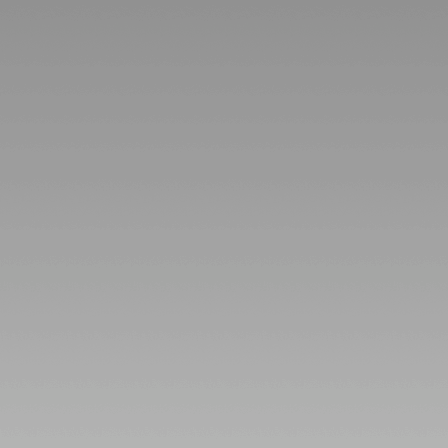
ไทยวุ่นวา
เหตุร้ายมาก
ปรดระวัง
ผนภูมิและ
พยากรณ์
ระหว่างวันที่
17 - 23
พฤศจิกายน
2568
เมษ ตุลย์ ความ
รักและการเงิน
ดี แผนภูมิและ
พยากรณ์
ระหว่างวันที่
10 - 16
พฤศจิกายน
2568
พิจิก พฤษภ
ชีวิตวุ่นวายปั่น
ป่วน แผนภูมิ
ละพยากรณ์
ระหว่างวันที่ 3