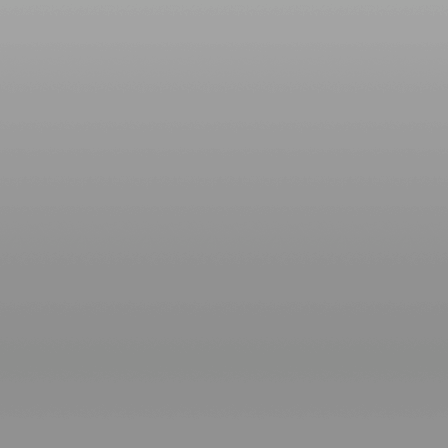
เข้า แผนภูมิ
ละพยากรณ์
ระหว่างวันที่ 8
- 14 ธันวาคม
2568
บิตคอยน์ร่วง
ทำนายไว้แล้ว
ากที่จะฟื้น
ผนภูมิและ
พยากรณ์
ระหว่างวันที่ 1
- 7 ธันวาคม
2568
พฤษภ กุมภ์
ระวังอุบัติเหตุ
ผนภูมิและ
พยากรณ์
ระหว่างวันที่
24 - 30
พฤศจิกายน
2568