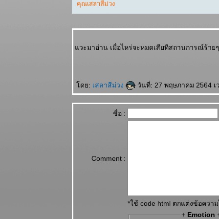
พฤษภ พิจิก
คุณเสลาสีม่วง
การเงิน ความ
รัก ดี แผนภูมิ
ละพยากรณ์
ระหว่างวันที่
วะมาอ่าน เมื่อไหร่จะหมดเสียทีสถานการณ์ร้ายๆ 
27 เมษายน - 3
พฤษภาคม
2569
ดย:
เสลาสีม่วง
วันที่: 27 พฤษภาคม 2564 เ
น้ำมัน
ขาดแคลน คุ
กับแฟนก็ต้อง
ชื่อ :
ดับไฟนะ
ผนภูมิและ
พยากรณ์
ระหว่างวันที่
Comment :
20 - 26
เมษายน 2569
สงครามยังไม่
จบ สงกรานต์ก็
ฉลองกันไป
*ใช้ code html ตกแต่งข้อควา
ผนภูมิและ
+
Emotion