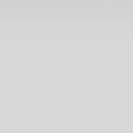
- 15 มีนาคม
2569
ลกเดือด
สงคราม
อุบัติภัยทาง
อากาศ โปรด
ระวัง แผนภูมิ
ละพยากรณ์
ระหว่างวันที่ 2
- 8 มีนาคม
2569
สิงห์กุมภ์ ความ
รักการเงินดี
ผนภูมิและ
พยากรณ์
ระหว่างวันที่
23 กุมภาพันธ์ -
1 มีนาคม
2569
พฤหัสบดีถอ
หลังเข้าลูกพิษ