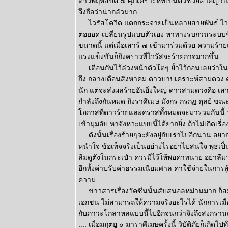
ดาวพฤหัสบดี ๕ ศุภเคราะห์ที่เป็นตัวช่วยสำคัญ ก็
ผนภูมิและ
จึงถือว่าน่ากลัวมาก
พยากรณ์
.... ไวรัสโควิด แตกกระจายเป็นหลายสายพันธ์ ไวรั
ระหว่างวันที่
ต่อยอด เปลี่ยนรูปแบบตัวเอง หาทางรบกวนระบบชีว
13 - 19 กรกฏา
ขนาดนี้ แต่เมื่อเสาร์ ๗ เข้ามาร่วมด้วย ความร้าย
คม 2569
รงแข็งขันก็ถึงคราวที่ไวรัสจะร้ายกาจมากขึ้น
กรกฎ มังกร
.... เตือนกันไว้ล่วงหน้าตัวโตๆ ย้ำไว้ก่อนเลยว
ตุลย์ ซื้อหว
ถึง กลางเดือนสิงหาคม ดาวบาปเคราะห์สามดวง ค
งวดนี้ด้ว
นัก แต่จะส่งผลร้ายอันยิ่งใหญ่ ดาวสามดวงคือ เส
ผนภูมิและ
กำลังถึงกันหมด ถึงราศีเมษ มังกร กรกฏ ตุลย์ ข
พยากรณ์
อกาสที่ดาวร้ายและคราสทั้งหมดจะมารวมกันนี้ หา
ระหว่างวันที่ 6
เข้ามุมอับ หาจังหวะแบบนี้ได้ยากยิ่ง ถ้าไม่เกิดเรื่
- 12 กรกฏาคม
.... ดังนั้นเรื่องร้ายๆจะยังอยู่กับเราไปอีกนาน อ
2569
มีน เมถุน ธนู
หนำใจ ข้อเท็จจริงเป็นอย่างไรอย่าไปสนใจ พุธเป็น
สองเดือนนี้
ลืมดูตังในกระเป๋า ควรมีไว้ให้พอค่าทนาย อย่าลืม
ชีวิตวุ่นวา
อีกทั้งค่าปรับค่าธรรมเนียมศาล ค่าใช้จ่ายในการสู
หนัก พยากรณ์
ความ
ระหว่างวันที่
.... ข่าวสารเรื่องวัคซีนนั้นสับสนอลหม่านมาก ก
29 มิถุนายน -
เอกชน ไม่สามารถให้ความจริงอะไรได้ นักการเมืองก
5 กรกฏาคม
กับภาวะโกลาหลแบบนี้ไปอีกจนกว่าจึงถึงสงกรานต์ปี
2569
.... เมื่อมฤตยู ๐ มาราศีเมษครั้งนี้ วิบัติภัยก็เ