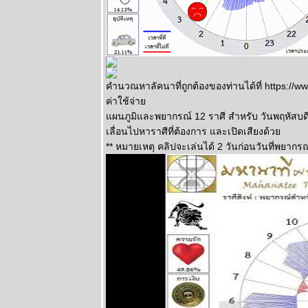
๔
BR bangkok
readers บาง
กอกรีดเดอร์ส
นิตยสาร
นำสมัยในยุค
คำนวณหาลัคนาที่ถูกต้องของท่านได้ที่ https:/
70's ..... ตอนที่
ค่าใช้จ่า
๓
BR bangkok
ผนภูมิและพยากรณ์ 12 ราศี สำหรับ วันพฤหัสบดีท
readers บาง
เลื่อนไปหาราศีที่ต้องการ และเปิดเสียงด้ว
กอกรีดเดอร์ส
** หมายเหตุ คลิปจะเล่นได้ 2 วันก่อนวันที่พยากรณ
นิตยสาร
นำสมัยในยุค
70's ..... ตอนที่
๒
BR bangkok
readers บาง
กอกรีดเดอร์ส
นิตยสาร
นำสมัยในยุค
70's ..... ตอนที่
๑