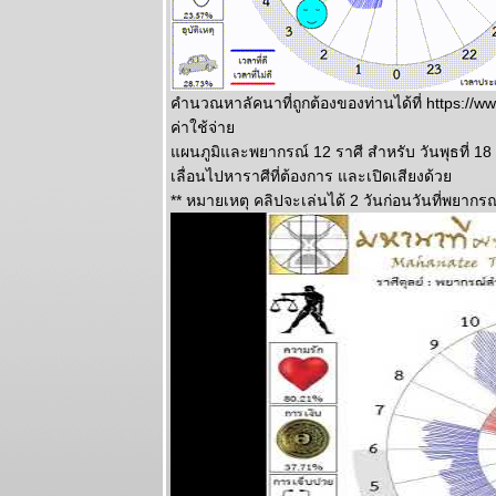
ระหว่างวันที่
19 - 25
มกราคม 2569
ทองไปอีกไกล
เศรษฐกิจไท
คำนวณหาลัคนาที่ถูกต้องของท่านได้ที่ https:/
ไล่ไม่ทัน
ค่าใช้จ่า
ผนภูมิและ
ผนภูมิและพยากรณ์ 12 ราศี สำหรับ วันพุธที่ 18
พยากรณ์
เลื่อนไปหาราศีที่ต้องการ และเปิดเสียงด้ว
ระหว่างวันที่
** หมายเหตุ คลิปจะเล่นได้ 2 วันก่อนวันที่พยากรณ
12 - 18
มกราคม 2569
กันย์ มีน งาน
เข้าเรื่องเยอะ
ผนภูมิและ
พยากรณ์
ระหว่างวันที่ 5
- 11 มกราคม
2569
สวัสดีปีใหม่ ทุก
ราศีขอให้โชค
ดี แผนภูมิและ
พยากรณ์