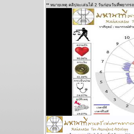
จากนี้ถึง
** หมายเหตุ คลิปจะเล่นได้ 2 วันก่อนวันที่พยากรณ
สงกรานต์หน้า
ชคใหญ่จะมา
เยือน แผนภูมิ
ละพยากรณ์
ระหว่างวันที่
1-7 มิถุนายน
2569
เมถุน มังกร รับ
ทรัพย์ รับรัก
ผนภูมิและ
พยากรณ์
ระหว่างวันที่
25 - 31
พฤษภาคม
2569
ลกเดือดอีก
รอบ พอให้ของ
พงขึ้นขำขำ
ผนภูมิและ
พยากรณ์