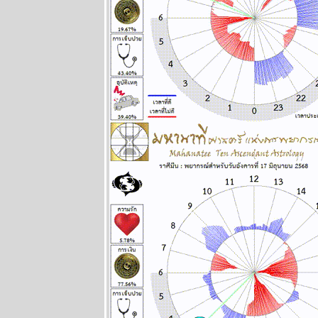
ไทยวุ่นหนัก
ปรดระวัง
ผนภูมิและ
พยากรณ์
ระหว่างวันที่
26 มกราคม -
1 กุมภาพันธ์
2569
BR bangkok
readers บาง
กอกรีดเดอร์ส
นิตยสาร
นำสมัยในยุค
70's ..... ตอนที่
๗ the end
เมษ กรกฎ
มังกร ระวัง
อุบัติเหตุ
ผนภูมิและ
พยากรณ์