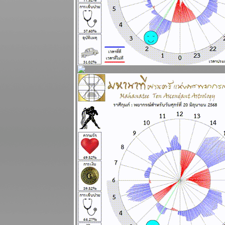
พยากรณ์
ระหว่างวันที่ 3
- 9 กุมภาพันธ์
2568
ดาวอังคาร
คจรถอยหลัง
อุบัติภั
สงคราม จะ
ปะทุหนัก
ผนภูมิและ
พยากรณ์ 27
มกราคม - 2
กุมภาพันธ์
2568
พฤหัสบดีถอ
หลังในราศี
กาลกิณีดวง
เมืองยาวนาน
ความชั่วเบ่ง
บานเต็มแผ่น
ดิน พยากรณ์