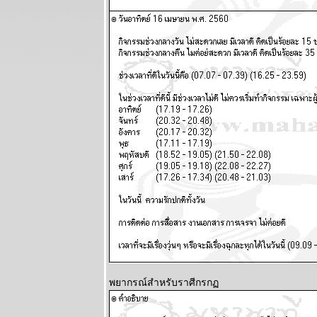
ก่อนทะยานขึ้น
ผนภูมิและ
พยากรณ์
ระหว่างวันที่
13 - 19
ตุลาคม 2568
BR bangkok
readers บาง
กอกรีดเดอร์ส
นิตยสาร
นำสมัยในยุค
70's ..... ตอนที่
๖
BR bangkok
readers บาง
กอกรีดเดอร์ส
นิตยสาร
นำสมัยในยุค
70's ..... ตอนที่
พยากรณ์สำหรับราศีกรก
๕
BR bangkok
readers บาง