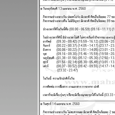
24 - 30
พฤศจิกายน
2568
ไทยวุ่นวา
เหตุร้ายมาก
ปรดระวัง
ผนภูมิและ
พยากรณ์
ระหว่างวันที่
17 - 23
พฤศจิกายน
2568
เมษ ตุลย์ ความ
รักและการเงิน
ดี แผนภูมิและ
พยากรณ์
ระหว่างวันที่
10 - 16
พฤศจิกายน
2568
พิจิก พฤษภ
ชีวิตวุ่นวายปั่น