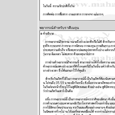
ละพยากรณ์
ระหว่างวันที่ 2
- 8 กุมภาพันธ์
2569
ลกวุ่นวา
พยากรณ์สำหรับราศีเมถุน
ไทยวุ่นหนัก
ปรดระวัง
ผนภูมิและ
พยากรณ์
ระหว่างวันที่
26 มกราคม -
1 กุมภาพันธ์
2569
BR bangkok
readers บาง
กอกรีดเดอร์ส
นิตยสาร
นำสมัยในยุค
70's ..... ตอนที่
๗ the end
เมษ กรกฎ