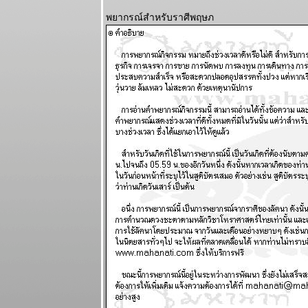
รอบ พอให้ของ
พยากรณ์สำหรับราศีพฤษภ
พงขึ้นขำขำ
ผนภูมิและ
พยากรณ์
ระหว่างวันที่
18 - 24
พฤษภาคม
2569
เมษ ตุลย์ ระวัง
อุบัติเหตุ โจร
ภัย แผนภูมิ
ละพยากรณ์
ระหว่างวันที่
11 - 17
พฤษภาคม
2569
มังกร เมษ งาน
งอก วุ่นวา
ปรดระวัง
ผนภูมิและ
พยากรณ์