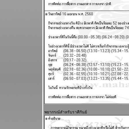
กุมภาพันธ์
2568
มีน กันย์ ระยะ
นี้ชีวิตวุ่นวา
ผนภูมิและ
พยากรณ์
ระหว่างวันที่ 3
- 9 กุมภาพันธ์
2568
ดาวอังคาร
คจรถอยหลัง
อุบัติภั
สงคราม จะ
ปะทุหนัก
ผนภูมิและ
พยากรณ์ 27
มกราคม - 2
กุมภาพันธ์
พยากรณ์สำหรับราศีกันย์
2568
พฤหัสบดีถอ
หลังในราศี