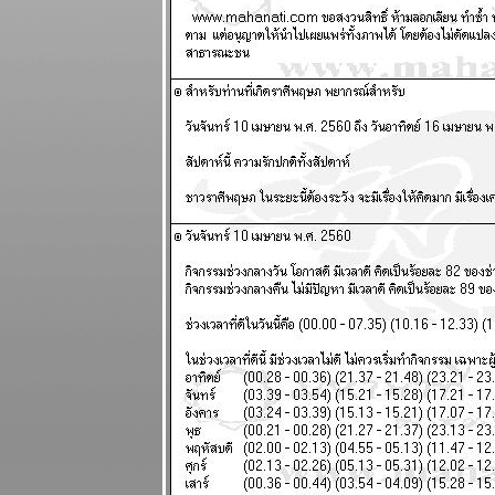
ระหว่างวันที่ 4
- 10 พฤษภาคม
2569
พฤษภ พิจิก
การเงิน ความ
รัก ดี แผนภูมิ
ละพยากรณ์
ระหว่างวันที่
27 เมษายน - 3
พฤษภาคม
2569
น้ำมัน
ขาดแคลน คุ
กับแฟนก็ต้อง
ดับไฟนะ
ผนภูมิและ
พยากรณ์
ระหว่างวันที่
20 - 26
เมษายน 2569
สงครามยังไม่