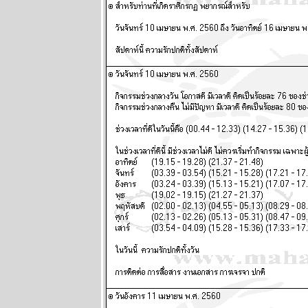
กอกรีดเดอร์ส
นิตยสาร
นำสมัยในยุค
70's ..... ตอนที่
๑
ทองยังไม่หยุด
ขึ้นง่ายๆ เงินก็
หมดค่าไป
เรื่อยๆ แผนภูมิ
ละพยากรณ์
ระหว่างวันที่ 6
- 12 ตุลาคม
2568
ปัญหารุมเร้า
ประเทศเดือด
ร้อน ทุกราศี
ปรดระวัง
พยากรณ์
ระหว่างวันที่
29 กันยายน -