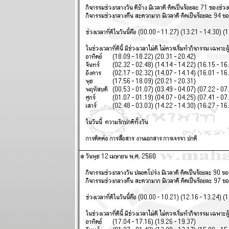
5 ตุลาคม
2568
ระวัง วิกฤติ
การเงินโลก
กระเทือนทุก
ภาคส่วน
ผนภูมิและ
พยากรณ์
ระหว่างวันที่
22 - 28
กันยายน 2568
วุ่นวายไปทั้ง
ลก ไทยเราก็
หนีไม่พ้น
ผนภูมิและ
พยากรณ์
ระหว่างวันที่
15 - 21
กันยายน 2568
ทองขึ้น เงินตก
เงินหมดค่า ใช้
จ่ายระวัง