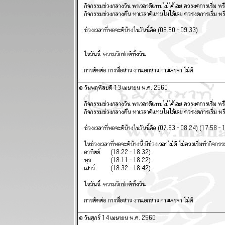
เมษายน 2569
เมษ ตุลย์ มังกร
ชคดีทั้งการ
เงินและความ
รัก แผนภูมิและ
พยากรณ์
ระหว่างวันที่
23 - 29
มีนาคม 2569
ปฐมบทของ
อินทรีปีกหักเริ่ม
ล้ว อ่านใน
กระทู้ แผนภูมิ
ละพยากรณ์
ระหว่างวันที่
16 - 22
มีนาคม 2569
พิจิก กุมภ์
พฤษภ สิงห์
ชีวิตวุ่นวา
อุบัติภัยเยอะ