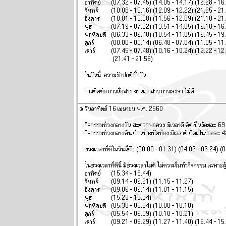
2569
พฤหัสบดีถอ
หลังเข้าลูกพิษ
อ่านต่อใน
กระทู้ แผนภูมิ
ละพยากรณ์
ระหว่างวันที่
16 - 22
กุมภาพันธ์
2569
คริปโตกู่ไม่
กลับ ทองรอ
จังหวะสวน
ผนภูมิและ
พยากรณ์
ระหว่างวันที่ 9
- 15 กุมภาพันธ์
2569
ตลาดหุ้น
ตลาดทุน ป่วน
หนัก โปรด
ระวัง แผนภูมิ