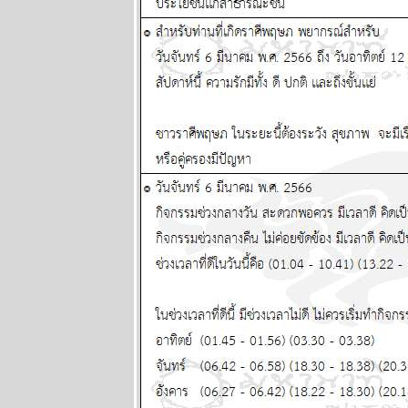
หลังเข้าลูกพิษ
อ่านต่อใน
กระทู้ แผนภูมิ
ละพยากรณ์
ระหว่างวันที่
16 - 22
กุมภาพันธ์
2569
คริปโตกู่ไม่
กลับ ทองรอ
จังหวะสวน
ผนภูมิและ
พยากรณ์
ระหว่างวันที่ 9
- 15 กุมภาพันธ์
2569
ตลาดหุ้น
ตลาดทุน ป่วน
หนัก โปรด
ระวัง แผนภูมิ
ละพยากรณ์