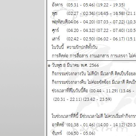
ระวัง วิกฤติ
การเงินโลก
กระเทือนทุก
ภาคส่วน
ผนภูมิและ
พยากรณ์
ระหว่างวันที่
22 - 28
กันยายน 2568
วุ่นวายไปทั้ง
ลก ไทยเราก็
หนีไม่พ้น
ผนภูมิและ
พยากรณ์
ระหว่างวันที่
15 - 21
กันยายน 2568
ทองขึ้น เงินตก
เงินหมดค่า ใช้
จ่ายระวัง
ผนภูมิและ