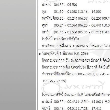
พยากรณ์
ระหว่างวันที่ 8
- 14 กันยายน
2568
ฤดูตกงานกำลัง
จะมาถึง โปรด
ระวัง แผนภูมิ
ละพยากรณ์
ระหว่างวันที่ 1
- 7 กันยายน
2568
เศรษฐกิจฝืด
เคือง ใช้สอ
ปรดประหยัด
ผนภูมิและ
พยากรณ์
ระหว่างวันที่
25 - 31
สิงหาคม 2568
ไทยวิกฤติ ใกล้
ถึงทางตัน