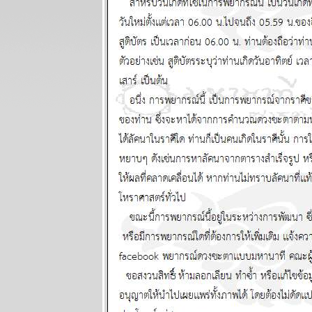
ระหว่างวันที่ 9
- 15 มีนาคม
2569
ลกเดือด
สงคราม
อุบัติภัยทาง
อากาศ โปรด
ระวัง แผนภูมิ
ละพยากรณ์
ระหว่างวันที่ 2
- 8 มีนาคม
2569
สิงห์กุมภ์ ความ
รักการเงินดี
ผนภูมิและ
พยากรณ์
ระหว่างวันที่
23 กุมภาพันธ์ -
1 มีนาคม
2569
พฤหัสบดีถอ