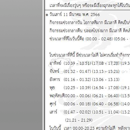
2569
พฤษภ พิจิก
การเงิน ความ
รัก ดี แผนภูมิ
ละพยากรณ์
ระหว่างวันที่
27 เมษายน - 3
พฤษภาคม
2569
น้ำมัน
ขาดแคลน คุ
กับแฟนก็ต้อง
ดับไฟนะ
ผนภูมิและ
พยากรณ์
ระหว่างวันที่
20 - 26
เมษายน 2569
สงครามยังไม่
จบ สงกรานต์ก็
ฉลองกันไป