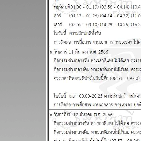
2568
ไทยวุ่นวา
เหตุร้ายมาก
ปรดระวัง
ผนภูมิและ
พยากรณ์
ระหว่างวันที่
17 - 23
พฤศจิกายน
2568
เมษ ตุลย์ ความ
รักและการเงิน
ดี แผนภูมิและ
พยากรณ์
ระหว่างวันที่
10 - 16
พฤศจิกายน
2568
พิจิก พฤษภ
ชีวิตวุ่นวายปั่น
ป่วน แผนภูมิ