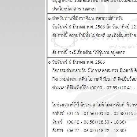
2569
ต้นเดือน
สิงหาคม
สงครามจะมี
ทางออก
ผนภูมิและ
พยากรณ์
ระหว่างวันที่
27 กรกฏาคม -
2 สิงหาคม
2569
ลกยังคงระอุ
ระวังเหตุไม่
คาดฝัน
ผนภูมิและ
พยากรณ์
ระหว่างวันที่
20 - 26 กรกฏา
คม 2569
เดือนนี้เดือน
ห่งอุบัติภั