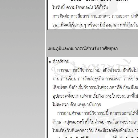
ชคดีทั้งการ
เงินและความ
รัก แผนภูมิและ
พยากรณ์
ระหว่างวันที่
23 - 29
มีนาคม 2569
ผนภูมิและพยากรณ์สำหรับราศีพฤษภ
ปฐมบทของ
อินทรีปีกหักเริ่ม
ล้ว อ่านใน
กระทู้ แผนภูมิ
ละพยากรณ์
ระหว่างวันที่
16 - 22
มีนาคม 2569
พิจิก กุมภ์
พฤษภ สิงห์
ชีวิตวุ่นวา
อุบัติภัยเยอะ
ผนภูมิและ
พยากรณ์