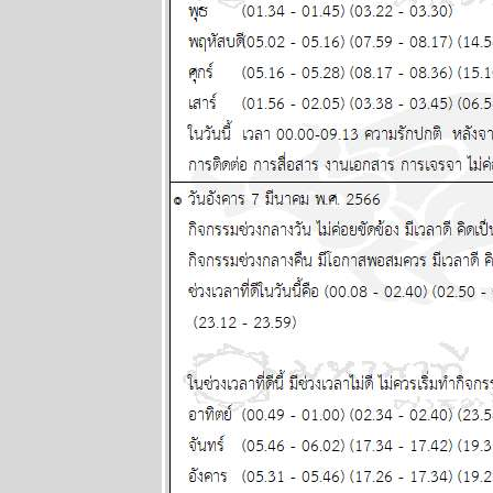
ระหว่างวันที่ 2
- 8 กุมภาพันธ์
2569
ลกวุ่นวา
ไทยวุ่นหนัก
ปรดระวัง
ผนภูมิและ
พยากรณ์
ระหว่างวันที่
26 มกราคม -
1 กุมภาพันธ์
2569
BR bangkok
readers บาง
กอกรีดเดอร์ส
นิตยสาร
นำสมัยในยุค
70's ..... ตอนที่
๗ the end
เมษ กรกฎ
มังกร ระวัง