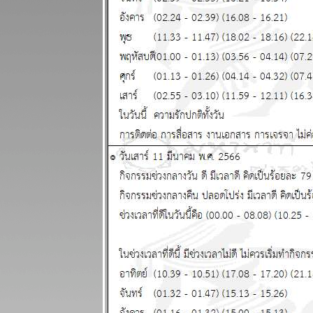
พยากรณ์
ระหว่างวันที่
28 กรกฏาคม -
3 สิงหาคม
2568
ินดีต้อนรับ
ฐานทัพ
อเมริกัน
ผนภูมิและ
พยากรณ์
ระหว่างวันที่
21 - 27 กรกฏา
คม 2568
ประเทศไท
กำลังจะเจ๊งนะ
ครับ แผนภูมิ
ละพยากรณ์
ระหว่างวันที่
14 - 20 กรกฏา
คม 2568
ผนภูมิและ