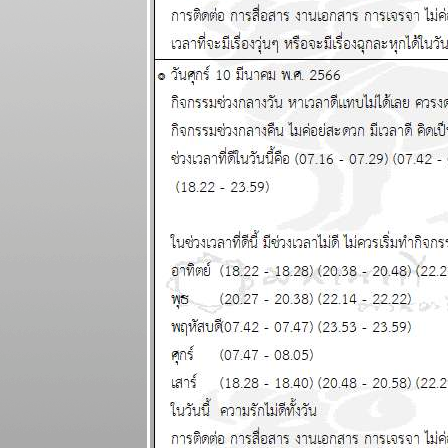
พงขึ้นขำขำ
ผนภูมิและ
พยากรณ์
ระหว่างวันที่
18 - 24
พฤษภาคม
2569
เมษ ตุลย์ ระวัง
อุบัติเหตุ โจร
ภัย แผนภูมิ
ละพยากรณ์
ระหว่างวันที่
11 - 17
พฤษภาคม
2569
มังกร เมษ งาน
งอก วุ่นวา
ปรดระวัง
ผนภูมิและ
พยากรณ์
ระหว่างวันที่ 4
- 10 พฤษภาคม