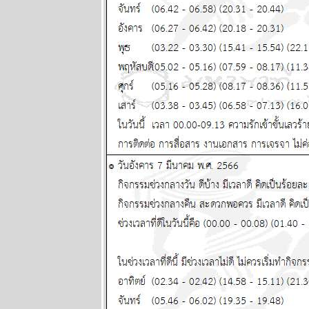
นิตยสาร
นำสมัยในยุค
70's ..... ตอนที่
๑
ทองยังไม่หยุด
ขึ้นง่ายๆ เงินก็
หมดค่าไป
เรื่อยๆ แผนภูมิ
ละพยากรณ์
ระหว่างวันที่ 6
- 12 ตุลาคม
2568
ปัญหารุมเร้า
ประเทศเดือด
ร้อน ทุกราศี
ปรดระวัง
พยากรณ์
ระหว่างวันที่
29 กันยายน -
5 ตุลาคม
2568