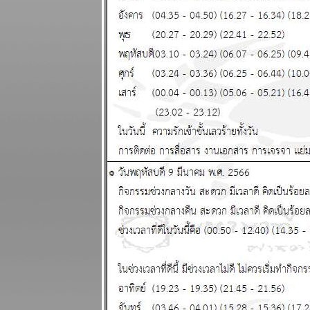
2568
มีน กันย์ ระยะ
นี้ชีวิตวุ่นวา
ผนภูมิและ
พยากรณ์
ระหว่างวันที่ 3
- 9 กุมภาพันธ์
2568
ดาวอังคาร
คจรถอยหลัง
อุบัติภั
สงคราม จะ
ปะทุหนัก
ผนภูมิและ
พยากรณ์ 27
มกราคม - 2
กุมภาพันธ์
2568
พฤหัสบดีถอ
หลังในราศี
กาลกิณีดวง