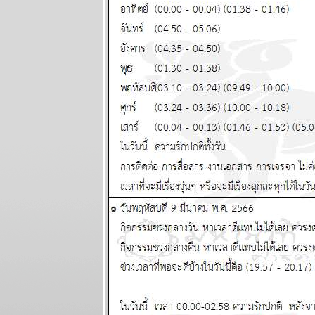
- 14 มิถุนายน
2569
กรกฏ มังกร
จากนี้ถึง
สงกรานต์หน้า
ชคใหญ่จะมา
เยือน แผนภูมิ
ละพยากรณ์
ระหว่างวันที่
1-7 มิถุนายน
2569
เมถุน มังกร รับ
ทรัพย์ รับรัก
ผนภูมิและ
พยากรณ์
ระหว่างวันที่
25 - 31
พฤษภาคม
2569
ลกเดือดอีก
รอบ พอให้ของ