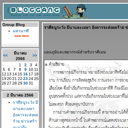
Group Blog
ราศีธนูระวัง มีนาและเมษา อังคารจะส่งผลร้าย ข
มหานาฑี
ผนภูมิและพยากรณ์สำหรับราศีเมษ
มีนาคม
<<
>>
2566
1
2
3
4
5
6
7
8
9
10
11
12
13
14
15
16
17
18
19
20
21
22
23
24
25
26
27
28
29
30
31
2 มีนาคม 2566
ราศีธนูระวัง มี
นาและเมษา
อังคารจะส่งผล
ร้าย ข่าวเศร้า
จะมาถึง