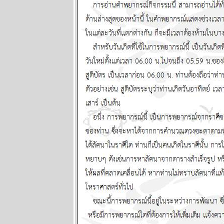
พยากรณ์
ระหว่างวันที่
12 - 18
พฤษภาคม
2568
Eagle Down –
อินทรี
ปีกหัก หายนะ
ครั้งใหญ่ของ
มหาอำนาจ
หมายเลขหนึ่ง
ตอนที่ 10
ผนภูมิและ
พยากรณ์
ระหว่างวันที่ 5
- 11 พฤษภาคม
2568
ผนภูมิและ
พยากรณ์
ระหว่างวันที่
28 เมษายน - 4
พฤษภาคม