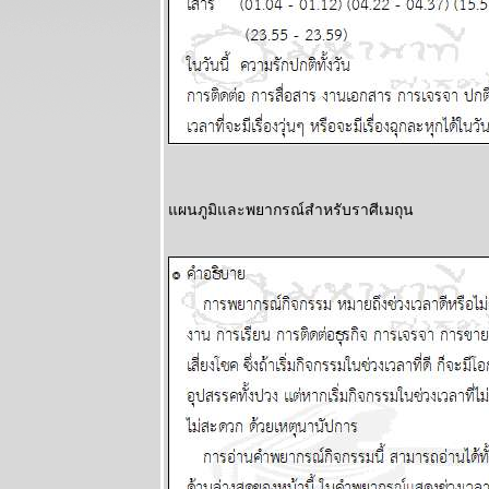
ด้วย แผนภูมิ
ละพยากรณ์
ระหว่างวันที่
20 - 26
ตุลาคม 2568
ทองราคาแกว่ง
ก่อนทะยานขึ้น
ผนภูมิและ
พยากรณ์
ผนภูมิและพยากรณ์สำหรับราศีเมถุน
ระหว่างวันที่
13 - 19
ตุลาคม 2568
BR bangkok
readers บาง
กอกรีดเดอร์ส
นิตยสาร
นำสมัยในยุค
70's ..... ตอนที่
๖
BR bangkok
readers บาง