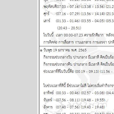
2569
มีน เมถุน ธนู
สองเดือนนี้
ชีวิตวุ่นวา
หนัก พยากรณ์
ระหว่างวันที่
29 มิถุนายน -
5 กรกฏาคม
2569
พฤษภ พิจิก
ระวังป่ว
อุบัติเหตุด้ว
นะ แผนภูมิ
ละพยากรณ์
ระหว่างวันที่
22 - 28
มิถุนายน 2569
ทองร่วงให้รีบ
ช้อน แผนภูมิ
ละพยากรณ์
ระหว่างวันที่