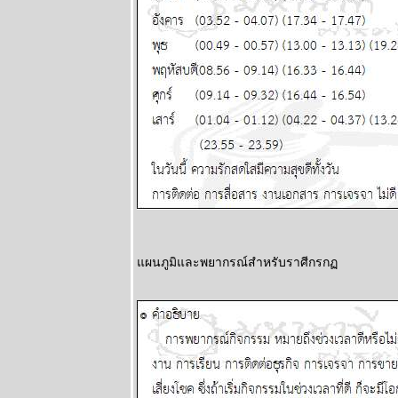
2568
ผนภูมิและ
พยากรณ์
ระหว่างวันที่
19 - 25
พฤษภาคม
2568
ผนภูมิและ
พยากรณ์
ระหว่างวันที่
12 - 18
พฤษภาคม
2568
Eagle Down –
อินทรี
ผนภูมิและพยากรณ์สำหรับราศีกรก
ปีกหัก หายนะ
ครั้งใหญ่ของ
มหาอำนาจ
หมายเลขหนึ่ง
ตอนที่ 10
ผนภูมิและ
พยากรณ์