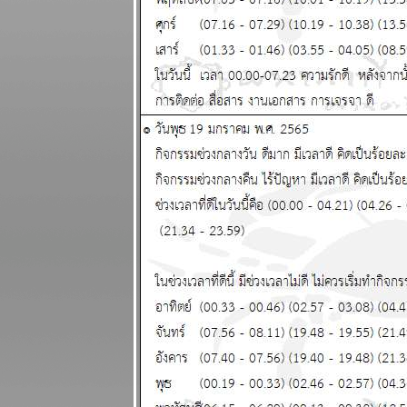
ระยะนี้การเงิน
มีปัญหานะ
ผนภูมิและ
พยากรณ์
ระหว่างวันที่
10 - 16
กุมภาพันธ์
2568
มีน กันย์ ระยะ
นี้ชีวิตวุ่นวา
ผนภูมิและ
พยากรณ์
ระหว่างวันที่ 3
- 9 กุมภาพันธ์
2568
ดาวอังคาร
คจรถอยหลัง
อุบัติภั
สงคราม จะ
ปะทุหนัก
ผนภูมิและ