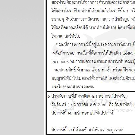
16 - 22
มีนาคม 2569
พิจิก กุมภ์
พฤษภ สิงห์
ชีวิตวุ่นวา
อุบัติภัยเยอะ
ผนภูมิและ
พยากรณ์
ระหว่างวันที่ 9
- 15 มีนาคม
2569
ลกเดือด
สงคราม
อุบัติภัยทาง
อากาศ โปรด
ระวัง แผนภูมิ
ละพยากรณ์
ระหว่างวันที่ 2
- 8 มีนาคม
2569
สิงห์กุมภ์ ความ