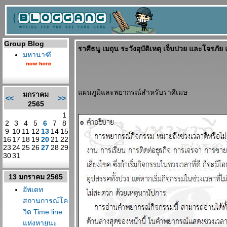
Group Blog
ราศีธนู เมถุน ระวังอุบัติเหตุ เจ็บปวย และโจรภ
มหานาฑี
ผนภูมิและพยากรณ์สำหรับราศีเมษ
มกราคม
<<
>>
2565
1
2
3
4
5
6
7
8
9
10
11
12
13
14
15
16
17
18
19
20
21
22
23
24
25
26
27
28
29
30
31
13 มกราคม 2565
อัพเดท
สถานการณ์โค
วิด Time line
ห่งหายนะ