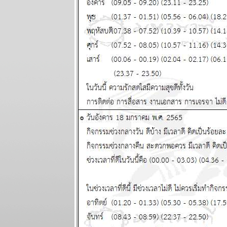
ประเทศเดือด
ร้อน ทุกราศี
ปรดระวัง
พยากรณ์
ระหว่างวันที่
29 กันยายน -
5 ตุลาคม
2568
ระวัง วิกฤติ
การเงินโลก
กระเทือนทุก
ภาคส่วน
ผนภูมิและ
พยากรณ์
ระหว่างวันที่
22 - 28
กันยายน 2568
วุ่นวายไปทั้ง
ลก ไทยเราก็
หนีไม่พ้น
ผนภูมิและ