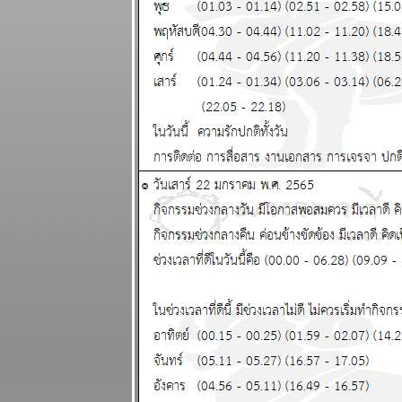
2569
มังกร เมษ งาน
งอก วุ่นวา
ปรดระวัง
ผนภูมิและ
พยากรณ์
ระหว่างวันที่ 4
- 10 พฤษภาคม
2569
พฤษภ พิจิก
การเงิน ความ
รัก ดี แผนภูมิ
ละพยากรณ์
ระหว่างวันที่
27 เมษายน - 3
พฤษภาคม
2569
น้ำมัน
ขาดแคลน คุ
กับแฟนก็ต้อง
ดับไฟนะ