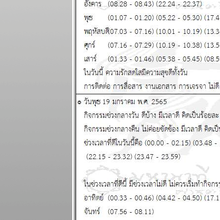
พยากรณ์
ระหว่างวันที่
15 - 21
กันยายน 2568
ทองขึ้น เงินตก
เงินหมดค่า ใช้
จ่ายระวัง
ผนภูมิและ
พยากรณ์
ระหว่างวันที่ 8
- 14 กันยายน
2568
ฤดูตกงานกำลัง
จะมาถึง โปรด
ระวัง แผนภูมิ
ละพยากรณ์
ระหว่างวันที่ 1
- 7 กันยายน
2568
เศรษฐกิจฝืด
เคือง ใช้สอ
ปรดประหยัด