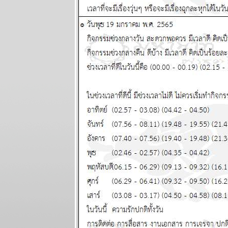
กอกรีดเดอร์ส
นิตยสาร
นำสมัยในยุค
70's ..... ตอนที่
๗ the end
เมษ กรกฎ
มังกร ระวัง
อุบัติเหตุ
ผนภูมิและ
พยากรณ์
ระหว่างวันที่
19 - 25
มกราคม 2569
ทองไปอีกไกล
เศรษฐกิจไท
ไล่ไม่ทัน
ผนภูมิและ
พยากรณ์
ระหว่างวันที่
12 - 18
มกราคม 2569