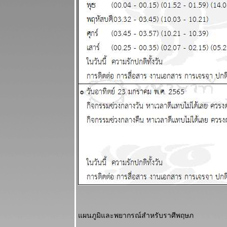
ผนภูมิและ
พยากรณ์
ระหว่างวันที่
20 - 26
เมษายน 2569
สงครามยังไม่
จบ สงกรานต์ก็
ฉลองกันไป
ผนภูมิและ
พยากรณ์
ระหว่างวันที่
13 - 19
เมษายน 2569
เงินเฟ้อและฝืด
ช้จ่ายโปรด
ระวัง แผนภูมิ
ละพยากรณ์
ระหว่างวันที่ 6
- 12 เมษายน
2569
ผนภูมิและพยากรณ์สำหรับราศีพฤษภ
กันย์ มีน ระวัง