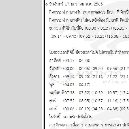
รักการเงินดี
ผนภูมิและ
พยากรณ์
ระหว่างวันที่
23 กุมภาพันธ์ -
1 มีนาคม
2569
พฤหัสบดีถอ
หลังเข้าลูกพิษ
อ่านต่อใน
กระทู้ แผนภูมิ
ละพยากรณ์
ระหว่างวันที่
16 - 22
กุมภาพันธ์
2569
คริปโตกู่ไม่
กลับ ทองรอ
จังหวะสวน
ผนภูมิและ
พยากรณ์