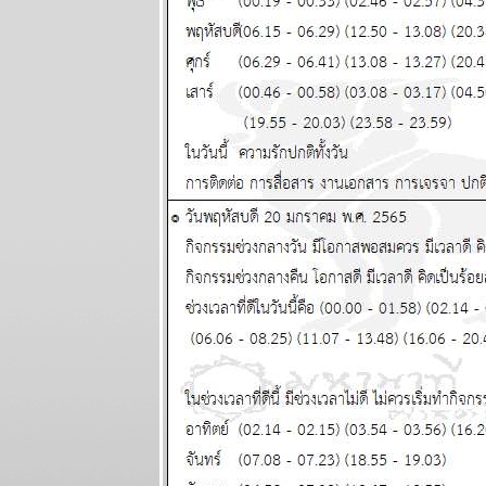
15 - 21
มิถุนายน 2569
สิงห์ ธนู กุมภ์ ปี
นี้ระวังปัญหา
เรื่องผู้ใหญ่
ผนภูมิและ
พยากรณ์
ระหว่างวันที่ 8
- 14 มิถุนายน
2569
กรกฏ มังกร
จากนี้ถึง
สงกรานต์หน้า
ชคใหญ่จะมา
เยือน แผนภูมิ
ละพยากรณ์
ระหว่างวันที่
1-7 มิถุนายน
2569
เมถุน มังกร รับ
ทรัพย์ รับรัก