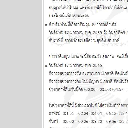
นิตยสาร
นำสมัยในยุค
70's ..... ตอนที่
๒
BR bangkok
readers บาง
กอกรีดเดอร์ส
นิตยสาร
นำสมัยในยุค
70's ..... ตอนที่
๑
ทองยังไม่หยุด
ขึ้นง่ายๆ เงินก็
หมดค่าไป
เรื่อยๆ แผนภูมิ
ละพยากรณ์
ระหว่างวันที่ 6
- 12 ตุลาคม
2568
ปัญหารุมเร้า