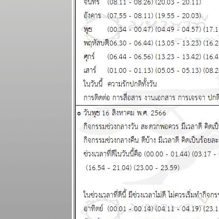
กันยายน 2568
ทองขึ้น เงินตก
เงินหมดค่า ใช้
จ่ายระวัง
ผนภูมิและ
พยากรณ์
ระหว่างวันที่ 8
- 14 กันยายน
2568
ฤดูตกงานกำลัง
จะมาถึง โปรด
ระวัง แผนภูมิ
ละพยากรณ์
ระหว่างวันที่ 1
- 7 กันยายน
2568
เศรษฐกิจฝืด
เคือง ใช้สอ
ปรดประหยัด
ผนภูมิและ
พยากรณ์