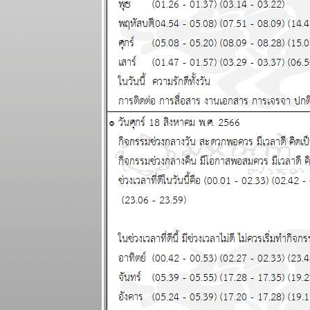
ระหว่างวันที่
25 - 31
พฤษภาคม
2569
ลกเดือดอีก
รอบ พอให้ของ
พงขึ้นขำขำ
ผนภูมิและ
พยากรณ์
ระหว่างวันที่
18 - 24
พฤษภาคม
2569
เมษ ตุลย์ ระวัง
อุบัติเหตุ โจร
ภัย แผนภูมิ
ละพยากรณ์
ระหว่างวันที่
11 - 17
พฤษภาคม
2569
มังกร เมษ งาน