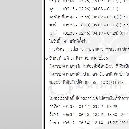
สิงห์ ธนู กุมภ์ ปี
นี้ระวังปัญหา
เรื่องผู้ใหญ่
ผนภูมิและ
พยากรณ์
ระหว่างวันที่ 8
- 14 มิถุนายน
2569
กรกฏ มังกร
จากนี้ถึง
สงกรานต์หน้า
ชคใหญ่จะมา
เยือน แผนภูมิ
ละพยากรณ์
ระหว่างวันที่
1-7 มิถุนายน
2569
เมถุน มังกร รับ
ทรัพย์ รับรัก
ผนภูมิและ
พยากรณ์