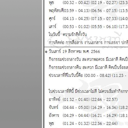
งอก วุ่นวา
ปรดระวัง
ผนภูมิและ
พยากรณ์
ระหว่างวันที่ 4
- 10 พฤษภาคม
2569
พฤษภ พิจิก
การเงิน ความ
รัก ดี แผนภูมิ
ละพยากรณ์
ระหว่างวันที่
27 เมษายน - 3
พฤษภาคม
2569
น้ำมัน
ขาดแคลน คุ
กับแฟนก็ต้อง
ดับไฟนะ
ผนภูมิและ
พยากรณ์