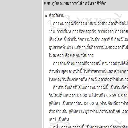
พยากรณ์
ผนภูมิและพยากรณ์สำหรับราศีพิจิก
ระหว่างวันที่
19 - 25
พฤษภาคม
2568
ผนภูมิและ
พยากรณ์
ระหว่างวันที่
12 - 18
พฤษภาคม
2568
Eagle Down –
อินทรี
ปีกหัก หายนะ
ครั้งใหญ่ของ
มหาอำนาจ
หมายเลขหนึ่ง
ตอนที่ 10
ผนภูมิและ
พยากรณ์
ระหว่างวันที่ 5
- 11 พฤษภาคม