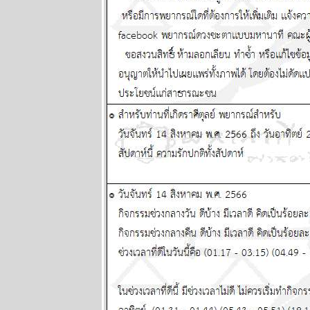
70's ..... ตอนที่
๒
BR bangkok
readers บาง
กอกรีดเดอร์ส
นิตยสาร
นำสมัยในยุค
70's ..... ตอนที่
๑
ทองยังไม่หยุด
ขึ้นง่ายๆ เงินก็
หมดค่าไป
เรื่อยๆ แผนภูมิ
ละพยากรณ์
ระหว่างวันที่ 6
- 12 ตุลาคม
2568
ปัญหารุมเร้า
ประเทศเดือด
ร้อน ทุกราศี