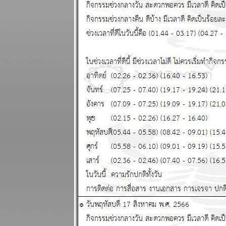
ผนภูมิและ
พยากรณ์
ระหว่างวันที่
10 - 16
กุมภาพันธ์
2568
มีน กันย์ ระยะ
นี้ชีวิตวุ่นวา
ผนภูมิและ
พยากรณ์
ระหว่างวันที่ 3
- 9 กุมภาพันธ์
2568
ดาวอังคาร
คจรถอยหลัง
อุบัติภั
สงคราม จะ
ปะทุหนัก
ผนภูมิและ
พยากรณ์ 27
มกราคม - 2