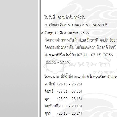
นำสมัยในยุค
70's ..... ตอนที่
๗ the end
เมษ กรกฎ
มังกร ระวัง
อุบัติเหตุ
ผนภูมิและ
พยากรณ์
ระหว่างวันที่
19 - 25
มกราคม 2569
ทองไปอีกไกล
เศรษฐกิจไท
ไล่ไม่ทัน
ผนภูมิและ
พยากรณ์
ระหว่างวันที่
12 - 18
มกราคม 2569
กันย์ มีน งาน
เข้าเรื่องเยอะ