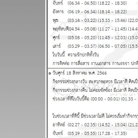
- 10 สิงหาคม
2568
ทองคำจะทำ
สถิติใหม่
ผนภูมิและ
พยากรณ์
ระหว่างวันที่
28 กรกฏาคม -
3 สิงหาคม
2568
ินดีต้อนรับ
ฐานทัพ
อเมริกัน
ผนภูมิและ
พยากรณ์
ระหว่างวันที่
21 - 27 กรกฏา
คม 2568
ประเทศไท
กำลังจะเจ๊งนะ
ครับ แผนภูมิ