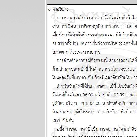
พิจิก กุมภ์
พฤษภ สิงห์
ชีวิตวุ่นวา
อุบัติภัยเยอะ
ผนภูมิและ
พยากรณ์
ระหว่างวันที่ 9
- 15 มีนาคม
2569
ลกเดือด
สงคราม
อุบัติภัยทาง
อากาศ โปรด
ระวัง แผนภูมิ
ละพยากรณ์
ระหว่างวันที่ 2
- 8 มีนาคม
2569
สิงห์กุมภ์ ความ
รักการเงินดี
ผนภูมิและ