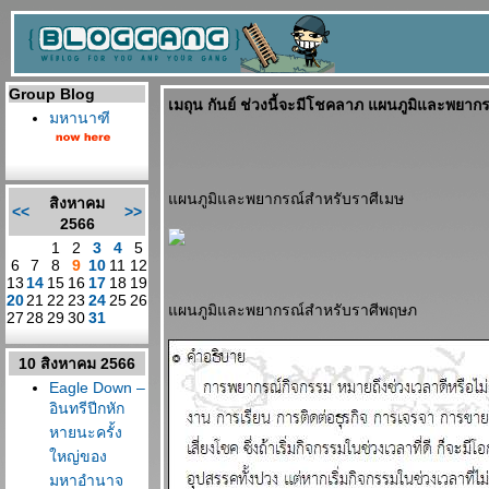
Group Blog
เมถุน กันย์ ช่วงนี้จะมีโชคลาภ แผนภูมิและพยากร
มหานาฑี
ผนภูมิและพยากรณ์สำหรับราศีเมษ
สิงหาคม
<<
>>
2566
1
2
3
4
5
6
7
8
9
10
11
12
13
14
15
16
17
18
19
20
21
22
23
24
25
26
ผนภูมิและพยากรณ์สำหรับราศีพฤษภ
27
28
29
30
31
10 สิงหาคม 2566
Eagle Down –
อินทรีปีกหัก
หายนะครั้ง
หญ่ของ
มหาอำนาจ