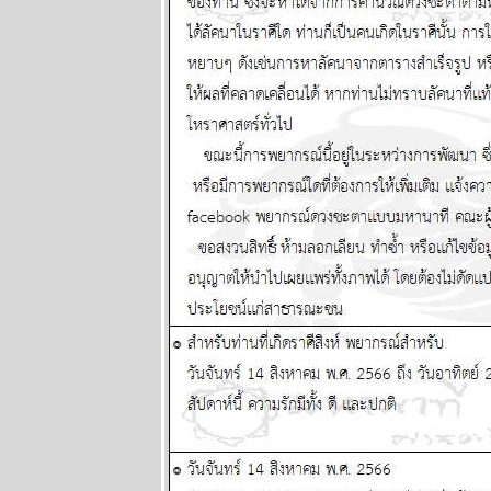
พยากรณ์
ระหว่างวันที่
23 กุมภาพันธ์ -
1 มีนาคม
2569
พฤหัสบดีถอ
หลังเข้าลูกพิษ
อ่านต่อใน
กระทู้ แผนภูมิ
ละพยากรณ์
ระหว่างวันที่
16 - 22
กุมภาพันธ์
2569
คริปโตกู่ไม่
กลับ ทองรอ
จังหวะสวน
ผนภูมิและ
พยากรณ์
ระหว่างวันที่ 9
- 15 กุมภาพันธ์