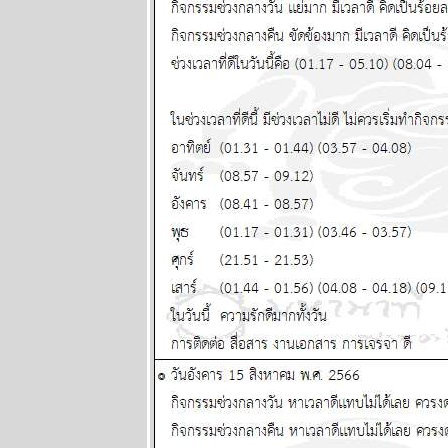
2569
ตลาดหุ้น
ตลาดทุน ป่วน
หนัก โปรด
ระวัง แผนภูมิ
ละพยากรณ์
ระหว่างวันที่ 2
- 8 กุมภาพันธ์
2569
ลกวุ่นวา
ไทยวุ่นหนัก
ปรดระวัง
ผนภูมิและ
พยากรณ์
ระหว่างวันที่
26 มกราคม -
1 กุมภาพันธ์
2569
BR bangkok
readers บาง
กอกรีดเดอร์ส
นิตยสาร