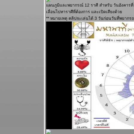
รัก ดี แผนภูมิ
ผนภูมิและพยากรณ์ 12 ราศี สำหรับ วันอังคารที่
ละพยากรณ์
เลื่อนไปหาราศีที่ต้องการ และเปิดเสียงด้ว
ระหว่างวันที่
** หมายเหตุ คลิปจะเล่นได้ 3 วันก่อนวันที่พยากรณ
27 เมษายน - 3
พฤษภาคม
2569
น้ำมัน
ขาดแคลน คุ
กับแฟนก็ต้อง
ดับไฟนะ
ผนภูมิและ
พยากรณ์
ระหว่างวันที่
20 - 26
เมษายน 2569
สงครามยังไม่
จบ สงกรานต์ก็
ฉลองกันไป
ผนภูมิและ
พยากรณ์
ระหว่างวันที่