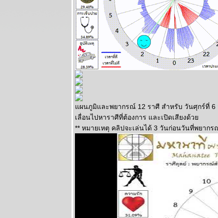
ผนภูมิและ
พยากรณ์
ระหว่างวันที่ 2
- 8 มิถุนายน
2568
ผนภูมิและ
พยากรณ์
ระหว่างวันที่
26 พฤษภาคม -
1 มิถุนายน
2568
ผนภูมิและพยากรณ์ 12 ราศี สำหรับ วันศุกร์ที่ 6
ผนภูมิและ
เลื่อนไปหาราศีที่ต้องการ และเปิดเสียงด้ว
พยากรณ์
** หมายเหตุ คลิปจะเล่นได้ 3 วันก่อนวันที่พยากรณ
ระหว่างวันที่
19 - 25
พฤษภาคม
2568
ผนภูมิและ
พยากรณ์
ระหว่างวันที่
12 - 18
พฤษภาคม