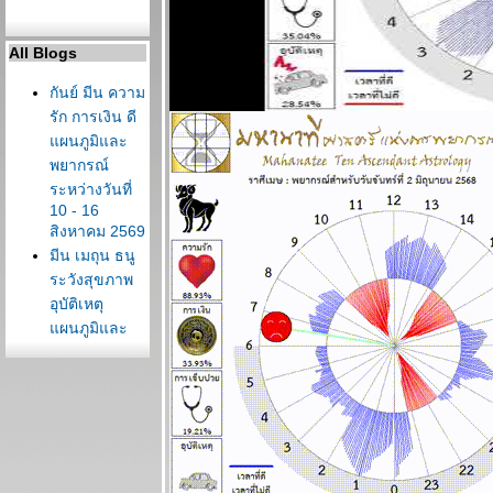
All Blogs
กันย์ มีน ความ
รัก การเงิน ดี
ผนภูมิและ
พยากรณ์
ระหว่างวันที่
10 - 16
สิงหาคม 2569
มีน เมถุน ธนู
ระวังสุขภาพ
อุบัติเหตุ
ผนภูมิและ
พยากรณ์
ระหว่างวันที่ 3
- 9 สิงหาคม
2569
ต้นเดือน
สิงหาคม
สงครามจะมี