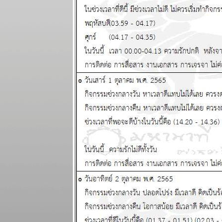
พงขึ้นขำขำ
ผนภูมิและ
พยากรณ์
ระหว่างวันที่
18 - 24
พฤษภาคม
2569
เมษ ตุลย์ ระวัง
อุบัติเหตุ โจร
ภัย แผนภูมิ
ละพยากรณ์
ระหว่างวันที่
11 - 17
พฤษภาคม
2569
มังกร เมษ งาน
งอก วุ่นวา
ปรดระวัง
ผนภูมิและ
พยากรณ์
ระหว่างวันที่ 4
- 10 พฤษภาคม