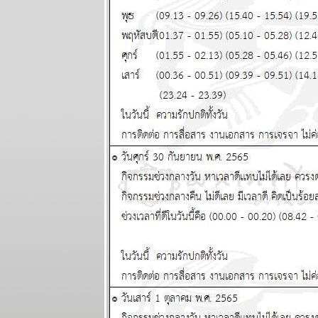
ระวัง วิกฤติ
การเงินโลก
กระเทือนทุก
ภาคส่วน
ผนภูมิและ
พยากรณ์
ระหว่างวันที่
22 - 28
กันยายน 2568
วุ่นวายไปทั้ง
ลก ไทยเราก็
หนีไม่พ้น
ผนภูมิและ
พยากรณ์
ระหว่างวันที่
15 - 21
กันยายน 2568
ทองขึ้น เงินตก
เงินหมดค่า ใช้
จ่ายระวัง
ผนภูมิและ