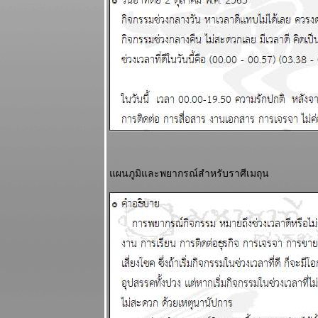
ุ่งเหยิง งาน
เข้า แผนภูมิ
ละพยากรณ์
ระหว่างวันที่ 8
- 14 ธันวาคม
2568
บิตคอยน์ร่วง
ทำนายไว้แล้ว
ากที่จะฟื้น
ผนภูมิและ
พยากรณ์
ผนภูมิและพยากรณ์สำหรับราศีเมถุน
ระหว่างวันที่ 1
- 7 ธันวาคม
2568
พฤษภ กุมภ์
ระวังอุบัติเหตุ
ผนภูมิและ
พยากรณ์
ระหว่างวันที่
24 - 30
พฤศจิกายน