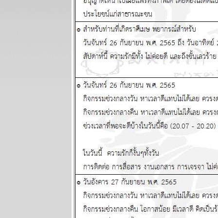
2569
ต้นเดือน
สิงหาคม
สงครามจะมี
ทางออก
ผนภูมิและ
พยากรณ์
ระหว่างวันที่
27 กรกฏาคม -
2 สิงหาคม
2569
ลกยังคงระอุ
ระวังเหตุไม่
คาดฝัน
ผนภูมิและ
พยากรณ์
ระหว่างวันที่
20 - 26 กรกฏา
คม 2569
เดือนนี้เดือน
ห่งอุบัติภั