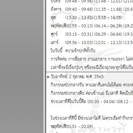
มีน กันย์ ระยะ
นี้ชีวิตวุ่นวา
ผนภูมิและ
พยากรณ์
ระหว่างวันที่ 3
- 9 กุมภาพันธ์
2568
ดาวอังคาร
คจรถอยหลัง
อุบัติภั
สงคราม จะ
ปะทุหนัก
ผนภูมิและ
พยากรณ์ 27
มกราคม - 2
กุมภาพันธ์
2568
พฤหัสบดีถอ
หลังในราศี
กาลกิณีดวง
เมืองยาวนาน