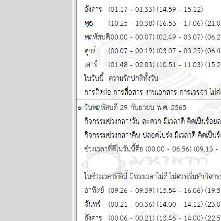
นำสมัยในยุค
70's ..... ตอนที่
๑
ทองยังไม่หยุด
ขึ้นง่ายๆ เงินก็
หมดค่าไป
เรื่อยๆ แผนภูมิ
ละพยากรณ์
ระหว่างวันที่ 6
- 12 ตุลาคม
2568
ปัญหารุมเร้า
ประเทศเดือด
ร้อน ทุกราศี
ปรดระวัง
พยากรณ์
ระหว่างวันที่
29 กันยายน -
5 ตุลาคม
2568