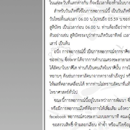
ระหว่างวันที่
28 กรกฏาคม -
3 สิงหาคม
2568
ินดีต้อนรับ
ฐานทัพ
อเมริกัน
ผนภูมิและ
พยากรณ์
ระหว่างวันที่
21 - 27 กรกฏา
คม 2568
ประเทศไท
กำลังจะเจ๊งนะ
ครับ แผนภูมิ
ละพยากรณ์
ระหว่างวันที่
14 - 20 กรกฏา
คม 2568
ผนภูมิและ