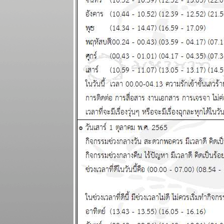
พยากรณ์
ระหว่างวันที่
24 กุมภาพันธ์ -
2 มีนาคม
2568
ผนภูมิและ
พยากรณ์
ระหว่างวันที่
17 - 23
กุมภาพันธ์
2568 (ทดสอบ
ระบบภาพ
เคลื่อนไหว)
เมษ สิงห์ ตุลย์
ระยะนี้การเงิน
มีปัญหานะ
ผนภูมิและ
พยากรณ์
ระหว่างวันที่
10 - 16
กุมภาพันธ์
2568