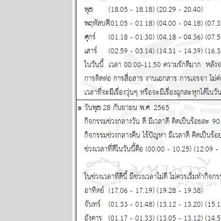
ระหว่างวันที่
12 - 18
พฤษภาคม
2568
Eagle Down –
อินทรี
ปีกหัก หายนะ
ครั้งใหญ่ของ
มหาอำนาจ
หมายเลขหนึ่ง
ตอนที่ 10
ผนภูมิและ
พยากรณ์
ระหว่างวันที่ 5
- 11 พฤษภาคม
2568
ผนภูมิและ
พยากรณ์
ระหว่างวันที่
28 เมษายน - 4
พฤษภาคม