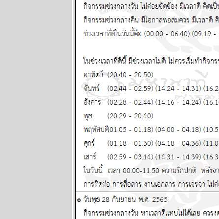
หลังเข้าลูกพิษ
อ่านต่อใน
กระทู้ แผนภูมิ
ละพยากรณ์
ระหว่างวันที่
16 - 22
กุมภาพันธ์
2569
คริปโตกู่ไม่
กลับ ทองรอ
จังหวะสวน
ผนภูมิและ
พยากรณ์
ระหว่างวันที่ 9
- 15 กุมภาพันธ์
2569
ตลาดหุ้น
ตลาดทุน ป่วน
หนัก โปรด
ระวัง แผนภูมิ
ละพยากรณ์