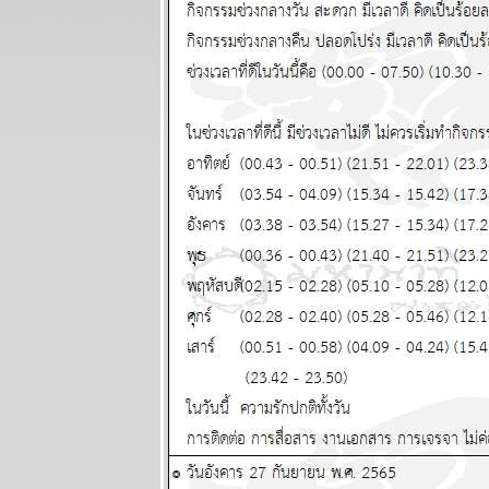
ระหว่างวันที่ 9
- 15 มีนาคม
2569
ลกเดือด
สงคราม
อุบัติภัยทาง
อากาศ โปรด
ระวัง แผนภูมิ
ละพยากรณ์
ระหว่างวันที่ 2
- 8 มีนาคม
2569
สิงห์กุมภ์ ความ
รักการเงินดี
ผนภูมิและ
พยากรณ์
ระหว่างวันที่
23 กุมภาพันธ์ -
1 มีนาคม
2569
พฤหัสบดีถอ