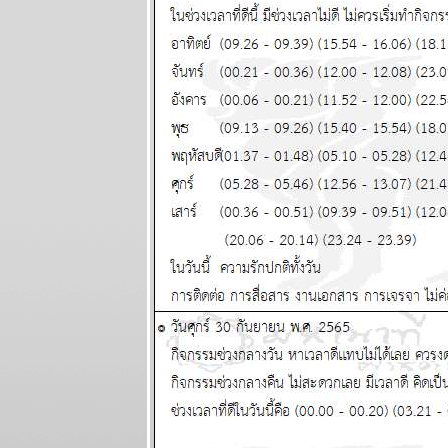
- 14 มิถุนายน
2569
กรกฏ มังกร
จากนี้ถึง
สงกรานต์หน้า
ชคใหญ่จะมา
เยือน แผนภูมิ
ละพยากรณ์
ระหว่างวันที่
1-7 มิถุนายน
2569
เมถุน มังกร รับ
ทรัพย์ รับรัก
ผนภูมิและ
พยากรณ์
ระหว่างวันที่
25 - 31
พฤษภาคม
2569
ลกเดือดอีก
รอบ พอให้ของ