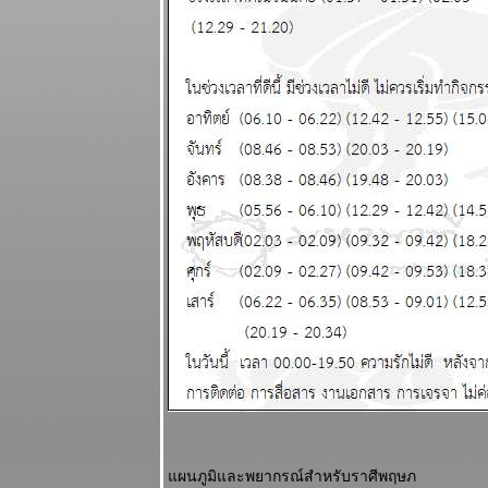
2569
พฤษภ พิจิก
การเงิน ความ
รัก ดี แผนภูมิ
ละพยากรณ์
ระหว่างวันที่
27 เมษายน - 3
พฤษภาคม
2569
น้ำมัน
ขาดแคลน คุ
กับแฟนก็ต้อง
ดับไฟนะ
ผนภูมิและ
พยากรณ์
ระหว่างวันที่
20 - 26
เมษายน 2569
สงครามยังไม่
จบ สงกรานต์ก็
ฉลองกันไป
ผนภูมิและพยากรณ์สำหรับราศีพฤษภ