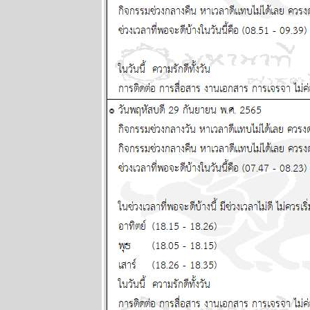
ระหว่างวันที่ 2
- 8 กุมภาพันธ์
2569
ลกวุ่นวา
ไทยวุ่นหนัก
ปรดระวัง
ผนภูมิและ
พยากรณ์
ระหว่างวันที่
26 มกราคม -
1 กุมภาพันธ์
2569
BR bangkok
readers บาง
กอกรีดเดอร์ส
นิตยสาร
นำสมัยในยุค
70's ..... ตอนที่
๗ the end
เมษ กรกฎ
มังกร ระวัง