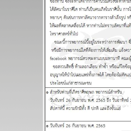
ชคดีทั้งการ
เงินและความ
รัก แผนภูมิและ
พยากรณ์
ระหว่างวันที่
23 - 29
มีนาคม 2569
ปฐมบทของ
อินทรีปีกหักเริ่ม
ล้ว อ่านใน
กระทู้ แผนภูมิ
ละพยากรณ์
ระหว่างวันที่
16 - 22
มีนาคม 2569
พิจิก กุมภ์
พฤษภ สิงห์
ชีวิตวุ่นวา
อุบัติภัยเยอะ
ผนภูมิและ
พยากรณ์