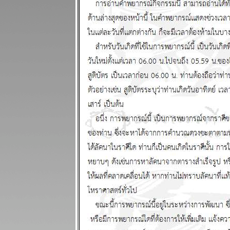
2568
ไทยวุ่นวา
เหตุร้ายมาก
ปรดระวัง
ผนภูมิและ
พยากรณ์
ระหว่างวันที่
17 - 23
พฤศจิกายน
2568
เมษ ตุลย์ ความ
รักและการเงิน
ดี แผนภูมิและ
พยากรณ์
ระหว่างวันที่
10 - 16
พฤศจิกายน
2568
พิจิก พฤษภ
ชีวิตวุ่นวายปั่น
ป่วน แผนภูมิ
ละพยากรณ์