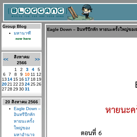
Group Blog
Eagle Down – อินทรีปีกหัก หายนะครั้งใหญ่ของ
มหานาฑี
สิงหาคม
<<
>>
2566
1
2
3
4
5
6
7
8
9
10
11
12
13
14
15
16
17
18
19
20
21
22
23
24
25
26
27
28
29
30
31
20 สิงหาคม 2566
Eagle Down –
อินทรีปีกหัก
หายนะครั้ง
หญ่ของ
มหาอำนาจ