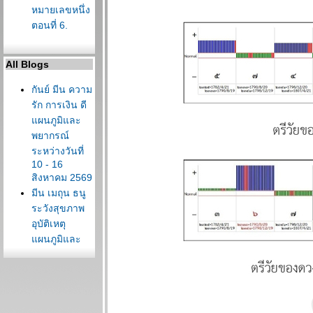
หมายเลขหนึ่ง
ตอนที่ 6.
All Blogs
กันย์ มีน ความ
รัก การเงิน ดี
ผนภูมิและ
พยากรณ์
ระหว่างวันที่
10 - 16
สิงหาคม 2569
มีน เมถุน ธนู
ระวังสุขภาพ
อุบัติเหตุ
ผนภูมิและ
พยากรณ์
ระหว่างวันที่ 3
- 9 สิงหาคม
2569
ต้นเดือน