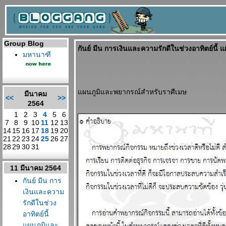
Group Blog
กันย์ มีน การเงินและความรักดีในช่วงอาทิตย์นี้
มหานาฑี
ผนภูมิและพยากรณ์สำหรับราศีเมษ
มีนาคม
<<
>>
2564
1
2
3
4
5
6
7
8
9
10
11
12
13
14
15
16
17
18
19
20
21
22
23
24
25
26
27
28
29
30
31
11 มีนาคม 2564
กันย์ มีน การ
เงินและความ
รักดีในช่วง
อาทิตย์นี้
ผนภูมิและ