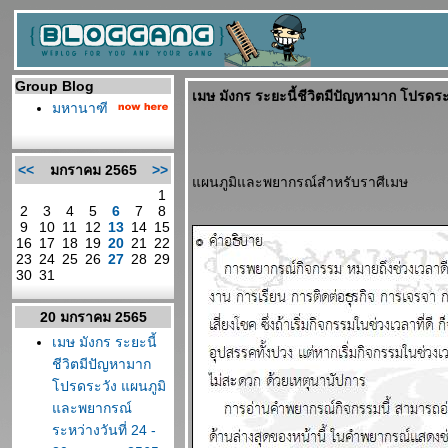
Group Blog
เมษ มังกร ระยะนี้ชีวิตมีปัญหามาก โปรดร
มหานาฑี
<<
มกราคม 2565
>>
ผนภูมิและพยากรณ์สำหรับราศีเมษ
1
2
3
4
5
6
7
8
9
10
11
12
13
14
15
16
17
18
19
20
21
22
23
24
25
26
27
28
29
30
31
20 มกราคม 2565
เมษ มังกร ระยะนี้
ชีวิตมีปัญหามาก
ปรดระวัง แผนภูมิ
ละพยากรณ์
ระหว่างวันที่ 24 -