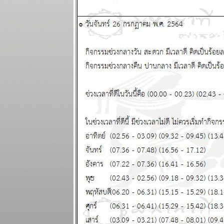
สวัสดีปีใหม่ ทุก
ราศีขอให้โชค
ดี แผนภูมิและ
พยากรณ์
ระหว่างวันที่
29 ธันวาคม
2568 - 4
มกราคม 2569
ตุลย์ มังกร การ
เงินดี แผนภูมิ
ละพยากรณ์
ระหว่างวันที่
22 - 28
ธันวาคม 2568
ธนู เมถุน ระวัง
สุขภาพ
ผนภูมิและ
พยากรณ์
ระหว่างวันที่
15 - 21
ธันวาคม 2568