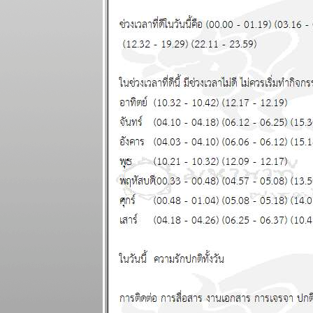
รอบ พอให้ของ
พงขึ้นขำขำ
ผนภูมิและ
พยากรณ์
ระหว่างวันที่
18 - 24
พฤษภาคม
2569
เมษ ตุลย์ ระวัง
อุบัติเหตุ โจร
ภัย แผนภูมิ
ละพยากรณ์
ระหว่างวันที่
11 - 17
พฤษภาคม
2569
มังกร เมษ งาน
งอก วุ่นวา
ปรดระวัง
ผนภูมิและ
พยากรณ์
ระหว่างวันที่ 4