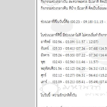
พยากรณ์
ระหว่างวันที่
12 - 18
พฤษภาคม
2568
Eagle Down –
อินทรี
ปีกหัก หายนะ
ครั้งใหญ่ของ
มหาอำนาจ
หมายเลขหนึ่ง
ตอนที่ 10
ผนภูมิและ
พยากรณ์
ระหว่างวันที่ 5
- 11 พฤษภาคม
2568
ผนภูมิและ
พยากรณ์
ระหว่างวันที่
28 เมษายน - 4