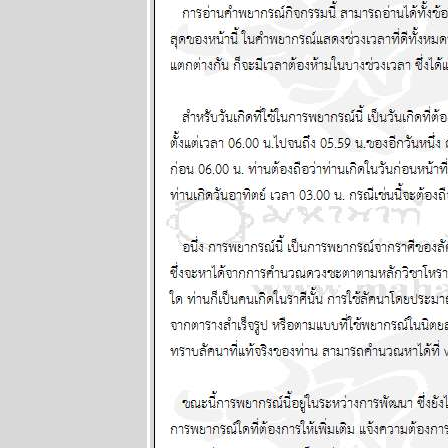
ระวัง แผนภูมิ
ละพยากรณ์
ระหว่างวันที่ 2
- 8 กุมภาพันธ์
2569
ลกวุ่นวา
ไทยวุ่นหนัก
ปรดระวัง
ผนภูมิและ
พยากรณ์
ระหว่างวันที่
26 มกราคม -
1 กุมภาพันธ์
2569
BR bangkok
readers บาง
กอกรีดเดอร์ส
นิตยสาร
นำสมัยในยุค
70's ..... ตอนที่
๗ the end