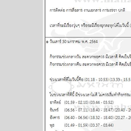
readers บาง
กอกรีดเดอร์ส
นิตยสาร
นำสมัยในยุค
70's ..... ตอนที่
๑
ทองยังไม่หยุด
ขึ้นง่ายๆ เงินก็
หมดค่าไป
เรื่อยๆ แผนภูมิ
ละพยากรณ์
ระหว่างวันที่ 6
- 12 ตุลาคม
2568
ปัญหารุมเร้า
ประเทศเดือด
ร้อน ทุกราศี
ปรดระวัง
พยากรณ์
ระหว่างวันที่