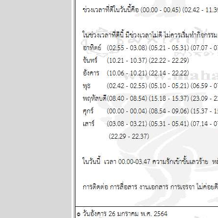
คม 2569
เดือนนี้เดือน
ห่งอุบัติภั
ปรดระวัง
ผนภูมิและ
พยากรณ์
ระหว่างวันที่
13 - 19 กรกฏา
คม 2569
กรกฎ มังกร
ตุลย์ ซื้อหว
งวดนี้ด้ว
ผนภูมิและ
พยากรณ์
ระหว่างวันที่ 6
- 12 กรกฏาคม
2569
มีน เมถุน ธนู
สองเดือนนี้
ชีวิตวุ่นวา
หนัก พยากรณ์