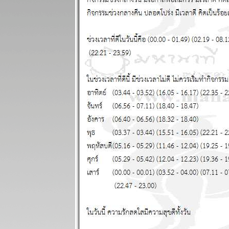
30 มีนาคม - 5
เมษายน 2569
เมษ ตุลย์ มังกร
ชคดีทั้งการ
เงินและความ
รัก แผนภูมิและ
พยากรณ์
ระหว่างวันที่
23 - 29
มีนาคม 2569
ปฐมบทของ
อินทรีปีกหักเริ่ม
ล้ว อ่านใน
กระทู้ แผนภูมิ
ละพยากรณ์
ระหว่างวันที่
16 - 22
มีนาคม 2569
พิจิก กุมภ์
พฤษภ สิงห์
ชีวิตวุ่นวา