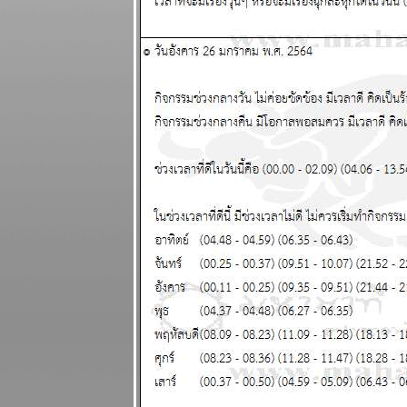
15 - 21
ธันวาคม 2568
เมษ มังกร ชีวิต
ุ่งเหยิง งาน
เข้า แผนภูมิ
ละพยากรณ์
ระหว่างวันที่ 8
- 14 ธันวาคม
2568
บิตคอยน์ร่วง
ทำนายไว้แล้ว
ากที่จะฟื้น
ผนภูมิและ
พยากรณ์
ระหว่างวันที่ 1
- 7 ธันวาคม
2568
พฤษภ กุมภ์
ระวังอุบัติเหตุ
ผนภูมิและ
พยากรณ์