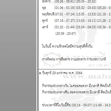
พยากรณ์
ระหว่างวันที่ 4
- 10 พฤษภาคม
2569
พฤษภ พิจิก
การเงิน ความ
รัก ดี แผนภูมิ
ละพยากรณ์
ระหว่างวันที่
27 เมษายน - 3
พฤษภาคม
2569
น้ำมัน
ขาดแคลน คุ
กับแฟนก็ต้อง
ดับไฟนะ
ผนภูมิและ
พยากรณ์
ระหว่างวันที่
20 - 26
เมษายน 2569