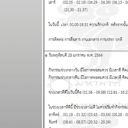
ลกเดือดอีก
รอบ พอให้ของ
พงขึ้นขำขำ
ผนภูมิและ
พยากรณ์
ระหว่างวันที่
18 - 24
พฤษภาคม
2569
เมษ ตุลย์ ระวัง
อุบัติเหตุ โจร
ภัย แผนภูมิ
ละพยากรณ์
ระหว่างวันที่
11 - 17
พฤษภาคม
2569
มังกร เมษ งาน
งอก วุ่นวา
ปรดระวัง
ผนภูมิและ