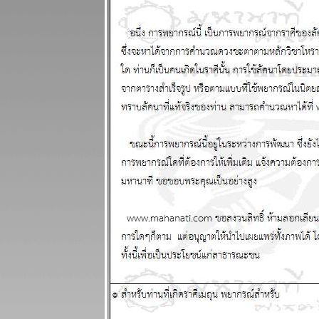
สถิติใหม่
ผนภูมิและ
พยากรณ์
ระหว่างวันที่
28 กรกฏาคม -
3 สิงหาคม
2568
ินดีต้อนรับ
ฐานทัพ
อเมริกัน
ผนภูมิและ
พยากรณ์
ระหว่างวันที่
21 - 27 กรกฏา
คม 2568
ประเทศไท
กำลังจะเจ๊งนะ
ครับ แผนภูมิ
ละพยากรณ์
ระหว่างวันที่
14 - 20 กรกฏา