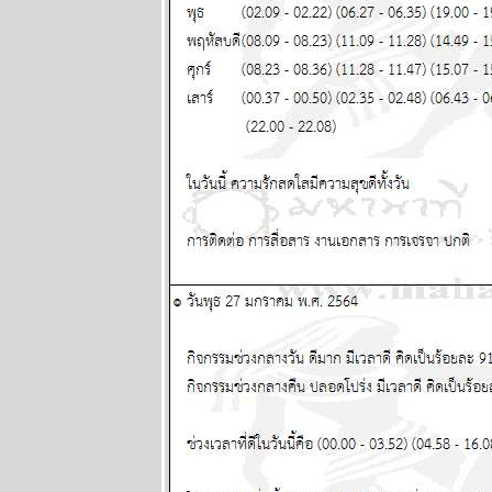
2568
ผนภูมิและ
พยากรณ์
ระหว่างวันที่
12 - 18
พฤษภาคม
2568
Eagle Down –
อินทรี
ปีกหัก หายนะ
ครั้งใหญ่ของ
มหาอำนาจ
หมายเลขหนึ่ง
ตอนที่ 10
ผนภูมิและ
พยากรณ์
ระหว่างวันที่ 5
- 11 พฤษภาคม
2568
ผนภูมิและ
พยากรณ์