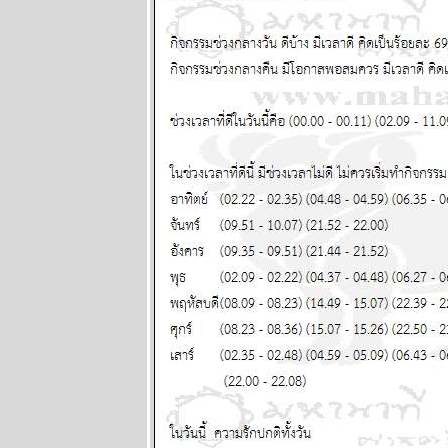
ระหว่างวันที่
29 มิถุนายน -
5 กรกฏาคม
2569
พฤษภ พิจิก
ระวังป่ว
อุบัติเหตุด้ว
นะ แผนภูมิ
ละพยากรณ์
ระหว่างวันที่
22 - 28
มิถุนายน 2569
ทองร่วงให้รีบ
ช้อน แผนภูมิ
ละพยากรณ์
ระหว่างวันที่
15 - 21
มิถุนายน 2569
สิงห์ ธนู กุมภ์ ปี
นี้ระวังปัญหา
เรื่องผู้ใหญ่