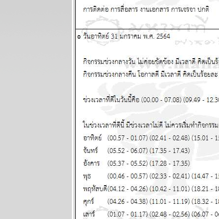
อุบัติภัยเยอะ
ผนภูมิและ
พยากรณ์
ระหว่างวันที่ 9
- 15 มีนาคม
2569
ลกเดือด
สงคราม
อุบัติภัยทาง
อากาศ โปรด
ระวัง แผนภูมิ
ละพยากรณ์
ระหว่างวันที่ 2
- 8 มีนาคม
2569
สิงห์กุมภ์ ความ
รักการเงินดี
ผนภูมิและ
พยากรณ์
ระหว่างวันที่
23 กุมภาพันธ์ -