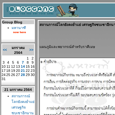
Group Blog
สถานการณ์โลกยังคงย่ำแย่ เศรษฐกิจซบเซาอีกน
มหานาฑี
ผนภูมิและพยากรณ์สำหรับราศีเมษ
มกราคม
<<
>>
2564
1
2
3
4
5
6
7
8
9
10
11
12
13
14
15
16
17
18
19
20
21
22
23
24
25
26
27
28
29
30
31
21 มกราคม 2564
สถานการณ์
ลกยังคงย่ำแย่
เศรษฐกิจ
ซบเซาอีกนาน