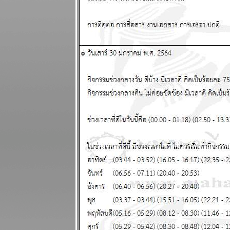
10 - 16
กุมภาพันธ์
2568
มีน กันย์ ระยะ
นี้ชีวิตวุ่นวา
ผนภูมิและ
พยากรณ์
ระหว่างวันที่ 3
- 9 กุมภาพันธ์
2568
ดาวอังคาร
คจรถอยหลัง
อุบัติภั
สงคราม จะ
ปะทุหนัก
ผนภูมิและ
พยากรณ์ 27
มกราคม - 2
กุมภาพันธ์
2568
พฤหัสบดีถอ