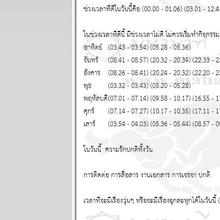
ทองราคาแกว่ง
ก่อนทะยานขึ้น
ผนภูมิและ
พยากรณ์
ระหว่างวันที่
13 - 19
ตุลาคม 2568
BR bangkok
readers บาง
กอกรีดเดอร์ส
นิตยสาร
นำสมัยในยุค
70's ..... ตอนที่
๖
BR bangkok
readers บาง
กอกรีดเดอร์ส
นิตยสาร
นำสมัยในยุค
70's ..... ตอนที่
๕
BR bangkok