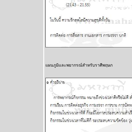
1 มีนาคม
2569
พฤหัสบดีถอ
หลังเข้าลูกพิษ
อ่านต่อใน
กระทู้ แผนภูมิ
ละพยากรณ์
ระหว่างวันที่
16 - 22
กุมภาพันธ์
2569
ผนภูมิและพยากรณ์สำหรับราศีพฤษภ
คริปโตกู่ไม่
กลับ ทองรอ
จังหวะสวน
ผนภูมิและ
พยากรณ์
ระหว่างวันที่ 9
- 15 กุมภาพันธ์
2569
ตลาดหุ้น
ตลาดทุน ป่วน
หนัก โปรด