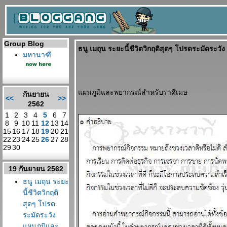
Group Blog
ธนู เมถุน ระยะนี้ชีวิตวิกฤติสุดๆ โปรดระมัดระว
มหานาฑี
ผนภูมิและพยากรณ์สำหรับราศีเมษ
กันยายน
<<
>>
2562
1
2
3
4
5
6
7
8
9
10
11
12
13
14
15
16
17
18
19
20
21
22
23
24
25
26
27
28
29
30
19 กันยายน 2562
ธนู เมถุน ระยะ
นี้ชีวิตวิกฤติ
สุดๆ โปรด
ระมัดระวัง
ผนภูมิและ