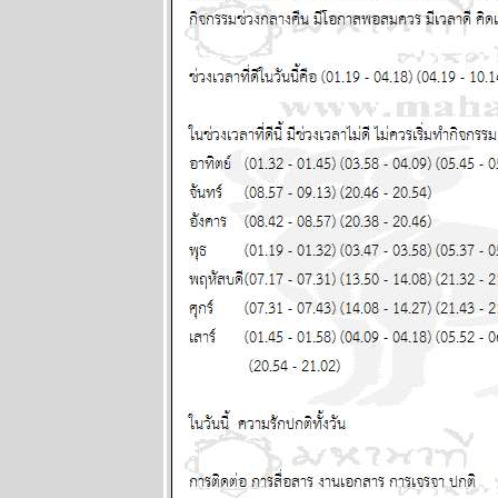
5 กรกฏาคม
2569
พฤษภ พิจิก
ระวังป่ว
อุบัติเหตุด้ว
นะ แผนภูมิ
ละพยากรณ์
ระหว่างวันที่
22 - 28
มิถุนายน 2569
ทองร่วงให้รีบ
ช้อน แผนภูมิ
ละพยากรณ์
ระหว่างวันที่
15 - 21
มิถุนายน 2569
สิงห์ ธนู กุมภ์ ปี
นี้ระวังปัญหา
เรื่องผู้ใหญ่
ผนภูมิและ
พยากรณ์