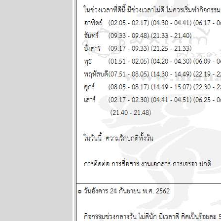
ห่งอุบัติภั
ปรดระวัง
ผนภูมิและ
พยากรณ์
ระหว่างวันที่
13 - 19 กรกฏา
คม 2569
กรกฎ มังกร
ตุลย์ ซื้อหว
งวดนี้ด้ว
ผนภูมิและ
พยากรณ์
ระหว่างวันที่ 6
- 12 กรกฏาคม
2569
มีน เมถุน ธนู
สองเดือนนี้
ชีวิตวุ่นวา
หนัก พยากรณ์
ระหว่างวันที่
29 มิถุนายน -