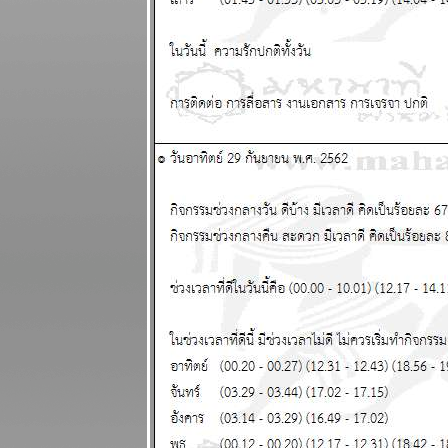
2568
มีน กันย์ ระยะ
นี้ชีวิตวุ่นวา
ผนภูมิและ
พยากรณ์
ระหว่างวันที่ 3
- 9 กุมภาพันธ์
2568
ดาวอังคาร
คจรถอยหลัง
อุบัติภั
สงคราม จะ
ปะทุหนัก
ผนภูมิและ
พยากรณ์ 27
มกราคม - 2
กุมภาพันธ์
2568
พฤหัสบดีถอ
หลังในราศี
กาลกิณีดวง