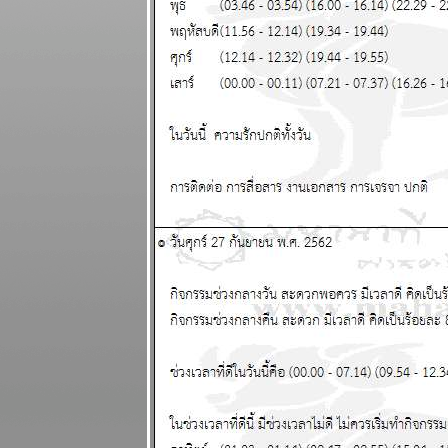
- 10 พฤษภาคม
2569
พฤษภ พิจิก
การเงิน ความ
รัก ดี แผนภูมิ
ละพยากรณ์
ระหว่างวันที่
27 เมษายน - 3
พฤษภาคม
2569
น้ำมัน
ขาดแคลน คุ
กับแฟนก็ต้อง
ดับไฟนะ
ผนภูมิและ
พยากรณ์
ระหว่างวันที่
20 - 26
เมษายน 2569
สงครามยังไม่
จบ สงกรานต์ก็