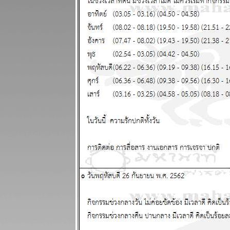
พฤศจิกายน
2568
ไทยวุ่นวา
เหตุร้ายมาก
ปรดระวัง
ผนภูมิและ
พยากรณ์
ระหว่างวันที่
17 - 23
พฤศจิกายน
2568
เมษ ตุลย์ ความ
รักและการเงิน
ดี แผนภูมิและ
พยากรณ์
ระหว่างวันที่
10 - 16
พฤศจิกายน
2568
พิจิก พฤษภ
ชีวิตวุ่นวายปั่น
ป่วน แผนภูมิ