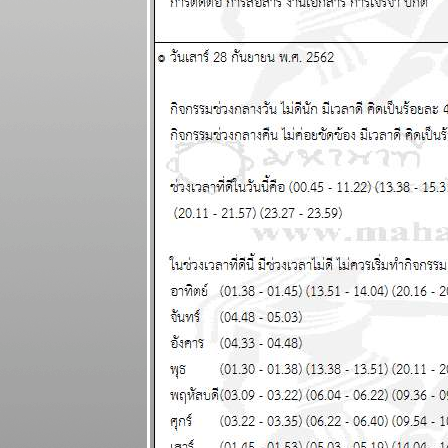
ผนภูมิและ
พยากรณ์
ระหว่างวันที่
24 กุมภาพันธ์ -
2 มีนาคม
2568
ผนภูมิและ
พยากรณ์
ระหว่างวันที่
17 - 23
กุมภาพันธ์
2568 (ทดสอบ
ระบบภาพ
เคลื่อนไหว)
เมษ สิงห์ ตุลย์
ระยะนี้การเงิน
มีปัญหานะ
ผนภูมิและ
พยากรณ์
ระหว่างวันที่
10 - 16
กุมภาพันธ์