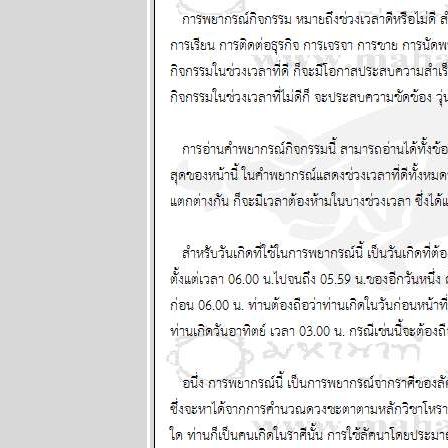
พฤหัสบดีถอ
หลังเข้าลูกพิษ
อ่านต่อใน
กระทู้ แผนภูมิ
ละพยากรณ์
ระหว่างวันที่
16 - 22
กุมภาพันธ์
2569
คริปโตกู่ไม่
กลับ ทองรอ
จังหวะสวน
ผนภูมิและ
พยากรณ์
ระหว่างวันที่ 9
- 15 กุมภาพันธ์
2569
ตลาดหุ้น
ตลาดทุน ป่วน
หนัก โปรด
ระวัง แผนภูมิ