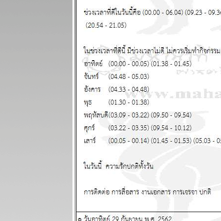
เมษ ตุลย์ มังกร
ชคดีทั้งการ
เงินและความ
รัก แผนภูมิและ
พยากรณ์
ระหว่างวันที่
23 - 29
มีนาคม 2569
ปฐมบทของ
อินทรีปีกหักเริ่ม
ล้ว อ่านใน
กระทู้ แผนภูมิ
ละพยากรณ์
ระหว่างวันที่
16 - 22
มีนาคม 2569
พิจิก กุมภ์
พฤษภ สิงห์
ชีวิตวุ่นวา
อุบัติภัยเยอะ
ผนภูมิและ