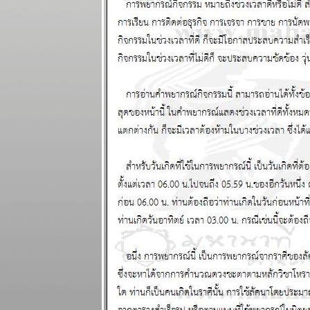
ผนภูมิและ
พยากรณ์
ระหว่างวันที่ 8
- 14 กันยายน
2568
ฤดูตกงานกำลัง
จะมาถึง โปรด
ระวัง แผนภูมิ
ละพยากรณ์
ระหว่างวันที่ 1
- 7 กันยายน
2568
เศรษฐกิจฝืด
เคือง ใช้สอ
ปรดประหยัด
ผนภูมิและ
พยากรณ์
ระหว่างวันที่
25 - 31
สิงหาคม 2568
ไทยวิกฤติ ใกล้
ถึงทางตัน