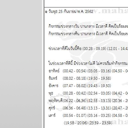
ระหว่างวันที่ 8
- 14 มิถุนายน
2569
กรกฏ มังกร
จากนี้ถึง
สงกรานต์หน้า
ชคใหญ่จะมา
เยือน แผนภูมิ
ละพยากรณ์
ระหว่างวันที่
1-7 มิถุนายน
2569
เมถุน มังกร รับ
ทรัพย์ รับรัก
ผนภูมิและ
พยากรณ์
ระหว่างวันที่
25 - 31
พฤษภาคม
2569
ลกเดือดอีก