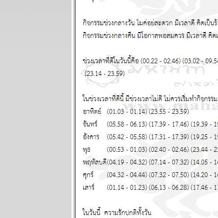
ผนภูมิและ
พยากรณ์
ระหว่างวันที่
13 - 19
ตุลาคม 2568
BR bangkok
readers บาง
กอกรีดเดอร์ส
นิตยสาร
นำสมัยในยุค
70's ..... ตอนที่
๖
BR bangkok
readers บาง
กอกรีดเดอร์ส
นิตยสาร
นำสมัยในยุค
70's ..... ตอนที่
๕
BR bangkok
readers บาง