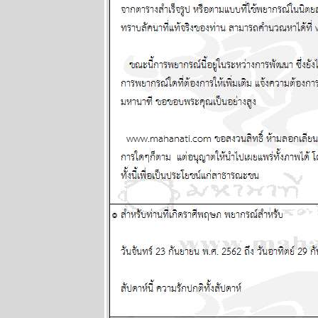
ละพยากรณ์
ระหว่างวันที่ 2
- 8 กุมภาพันธ์
2569
ลกวุ่นวา
ไทยวุ่นหนัก
ปรดระวัง
ผนภูมิและ
พยากรณ์
ระหว่างวันที่
26 มกราคม -
1 กุมภาพันธ์
2569
BR bangkok
readers บาง
กอกรีดเดอร์ส
นิตยสาร
นำสมัยในยุค
70's ..... ตอนที่
๗ the end
เมษ กรกฎ