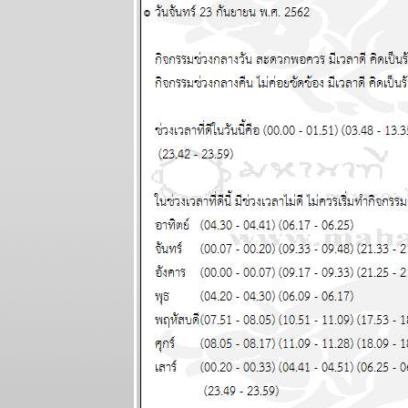
มังกร ระวัง
อุบัติเหตุ
ผนภูมิและ
พยากรณ์
ระหว่างวันที่
19 - 25
มกราคม 2569
ทองไปอีกไกล
เศรษฐกิจไท
ไล่ไม่ทัน
ผนภูมิและ
พยากรณ์
ระหว่างวันที่
12 - 18
มกราคม 2569
กันย์ มีน งาน
เข้าเรื่องเยอะ
ผนภูมิและ
พยากรณ์
ระหว่างวันที่ 5
- 11 มกราคม
2569