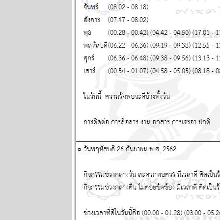
พยากรณ์
ระหว่างวันที่
12 - 18
พฤษภาคม
2568
Eagle Down –
อินทรี
ปีกหัก หายนะ
ครั้งใหญ่ของ
มหาอำนาจ
หมายเลขหนึ่ง
ตอนที่ 10
ผนภูมิและ
พยากรณ์
ระหว่างวันที่ 5
- 11 พฤษภาคม
2568
ผนภูมิและ
พยากรณ์
ระหว่างวันที่
28 เมษายน - 4