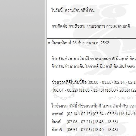
รอบ พอให้ของ
พงขึ้นขำขำ
ผนภูมิและ
พยากรณ์
ระหว่างวันที่
18 - 24
พฤษภาคม
2569
เมษ ตุลย์ ระวัง
อุบัติเหตุ โจร
ภัย แผนภูมิ
ละพยากรณ์
ระหว่างวันที่
11 - 17
พฤษภาคม
2569
มังกร เมษ งาน
งอก วุ่นวา
ปรดระวัง
ผนภูมิและ
พยากรณ์
ระหว่างวันที่ 4