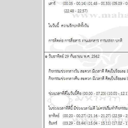
นิตยสาร
นำสมัยในยุค
70's ..... ตอนที่
๑
ทองยังไม่หยุด
ขึ้นง่ายๆ เงินก็
หมดค่าไป
เรื่อยๆ แผนภูมิ
ละพยากรณ์
ระหว่างวันที่ 6
- 12 ตุลาคม
2568
ปัญหารุมเร้า
ประเทศเดือด
ร้อน ทุกราศี
ปรดระวัง
พยากรณ์
ระหว่างวันที่
29 กันยายน -
5 ตุลาคม