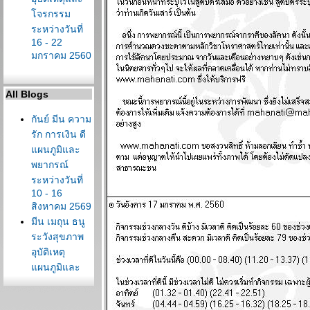
จรกรรม
ระหว่างวันที่
16 - 22
มกราคม 2560
All Blogs
กันย์ มีน ความ
รัก การเงิน ดี
ผนภูมิและ
พยากรณ์
ระหว่างวันที่
10 - 16
สิงหาคม 2569
มีน เมถุน ธนู
ระวังสุขภาพ
อุบัติเหตุ
ผนภูมิและ
พยากรณ์
ระหว่างวันที่ 3