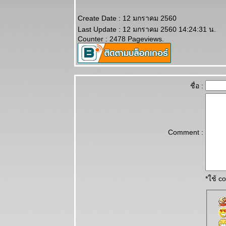
ผนภูมิและ
พยากรณ์
Create Date : 12 มกราคม 2560
ระหว่างวันที่ 7
Last Update : 12 มกราคม 2560 14:24:31 น.
- 13 กรกฏาคม
Counter : 2478 Pageviews.
2568
ผนภูมิและ
พยากรณ์
ระหว่างวันที่
ชื่อ :
30 มิถุนายน -
6 กรกฏาคม
2568
ผนภูมิและ
พยากรณ์
Comment :
ระหว่างวันที่
23 - 29
มิถุนายน 2568
ผนภูมิและ
*ใช้ c
พยากรณ์
ระหว่างวันที่
16 - 22
มิถุนายน 2568
ผนภูมิและ