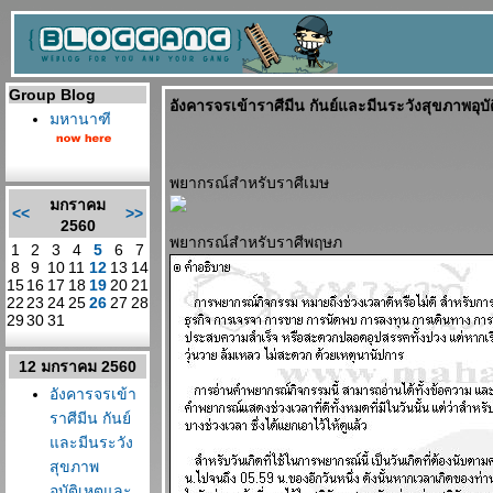
Group Blog
อังคารจรเข้าราศีมีน กันย์และมีนระวังสุขภาพอุบ
มหานาฑี
พยากรณ์สำหรับราศีเมษ
มกราคม
<<
>>
2560
พยากรณ์สำหรับราศีพฤษภ
1
2
3
4
5
6
7
8
9
10
11
12
13
14
15
16
17
18
19
20
21
22
23
24
25
26
27
28
29
30
31
12 มกราคม 2560
อังคารจรเข้า
ราศีมีน กันย์
ละมีนระวัง
สุขภาพ
อุบัติเหตุและ