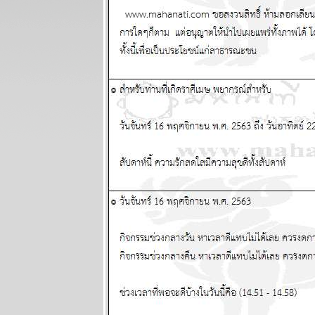
- 9 สิงหาคม
2569
ต้นเดือน
สิงหาคม
สงครามจะมี
ทางออก
ผนภูมิและ
พยากรณ์
ระหว่างวันที่
27 กรกฏาคม -
2 สิงหาคม
2569
ลกยังคงระอุ
ระวังเหตุไม่
คาดฝัน
ผนภูมิและ
พยากรณ์
ระหว่างวันที่
20 - 26 กรกฏา
คม 2569