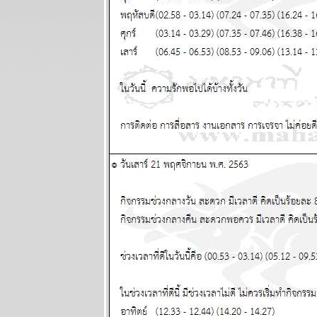
ก่อนทะยานขึ้น
ผนภูมิและ
พยากรณ์
ระหว่างวันที่
13 - 19
ตุลาคม 2568
BR bangkok
readers บาง
กอกรีดเดอร์ส
นิตยสาร
นำสมัยในยุค
70's ..... ตอนที่
๖
BR bangkok
readers บาง
กอกรีดเดอร์ส
นิตยสาร
นำสมัยในยุค
70's ..... ตอนที่
๕
BR bangkok
readers บาง