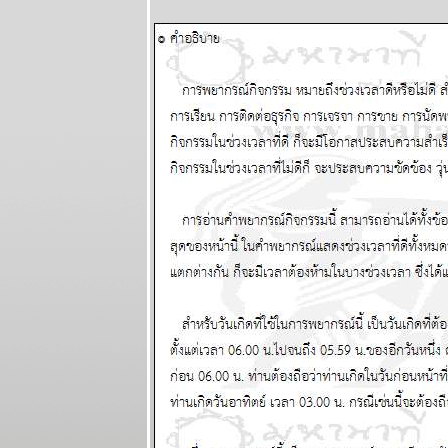
5 ตุลาคม
2568
ระวัง วิกฤติ
การเงินโลก
กระเทือนทุก
ภาคส่วน
ผนภูมิและ
พยากรณ์
ระหว่างวันที่
22 - 28
กันยายน 2568
วุ่นวายไปทั้ง
ลก ไทยเราก็
หนีไม่พ้น
ผนภูมิและ
พยากรณ์
ระหว่างวันที่
15 - 21
กันยายน 2568
ทองขึ้น เงินตก
เงินหมดค่า ใช้
จ่ายระวัง