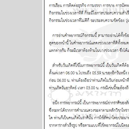
2569
พฤหัสบดีถอ
หลังเข้าลูกพิษ
อ่านต่อใน
กระทู้ แผนภูมิ
ละพยากรณ์
ระหว่างวันที่
16 - 22
กุมภาพันธ์
2569
คริปโตกู่ไม่
กลับ ทองรอ
จังหวะสวน
ผนภูมิและ
พยากรณ์
ระหว่างวันที่ 9
- 15 กุมภาพันธ์
2569
ตลาดหุ้น
ตลาดทุน ป่วน
หนัก โปรด
ระวัง แผนภูมิ