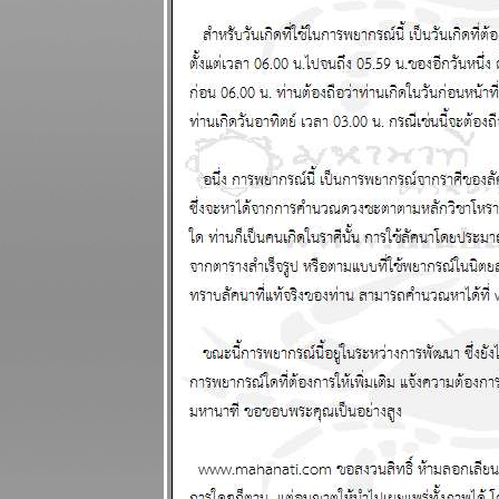
กุมภาพันธ์
2568
มีน กันย์ ระยะ
นี้ชีวิตวุ่นวา
ผนภูมิและ
พยากรณ์
ระหว่างวันที่ 3
- 9 กุมภาพันธ์
2568
ดาวอังคาร
คจรถอยหลัง
อุบัติภั
สงคราม จะ
ปะทุหนัก
ผนภูมิและ
พยากรณ์ 27
มกราคม - 2
กุมภาพันธ์
2568
พฤหัสบดีถอ
หลังในราศี