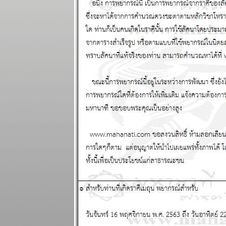
ผนภูมิและ
พยากรณ์
ระหว่างวันที่ 8
- 14 กันยายน
2568
ฤดูตกงานกำลัง
จะมาถึง โปรด
ระวัง แผนภูมิ
ละพยากรณ์
ระหว่างวันที่ 1
- 7 กันยายน
2568
เศรษฐกิจฝืด
เคือง ใช้สอ
ปรดประหยัด
ผนภูมิและ
พยากรณ์
ระหว่างวันที่
25 - 31
สิงหาคม 2568
ไทยวิกฤติ ใกล้