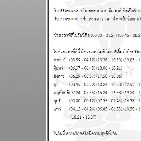
ระหว่างวันที่ 4
- 10 พฤษภาคม
2569
พฤษภ พิจิก
การเงิน ความ
รัก ดี แผนภูมิ
ละพยากรณ์
ระหว่างวันที่
27 เมษายน - 3
พฤษภาคม
2569
น้ำมัน
ขาดแคลน คุ
กับแฟนก็ต้อง
ดับไฟนะ
ผนภูมิและ
พยากรณ์
ระหว่างวันที่
20 - 26
เมษายน 2569
สงครามยังไม่