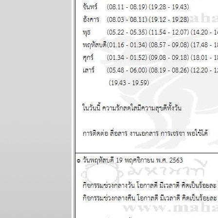
พยากรณ์
ระหว่างวันที่ 8
- 14 มิถุนายน
2569
กรกฏ มังกร
จากนี้ถึง
สงกรานต์หน้า
ชคใหญ่จะมา
เยือน แผนภูมิ
ละพยากรณ์
ระหว่างวันที่
1-7 มิถุนายน
2569
เมถุน มังกร รับ
ทรัพย์ รับรัก
ผนภูมิและ
พยากรณ์
ระหว่างวันที่
25 - 31
พฤษภาคม
2569
ลกเดือดอีก