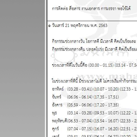
จบ สงกรานต์ก็
ฉลองกันไป
ผนภูมิและ
พยากรณ์
ระหว่างวันที่
13 - 19
เมษายน 2569
เงินเฟ้อและฝืด
ช้จ่ายโปรด
ระวัง แผนภูมิ
ละพยากรณ์
ระหว่างวันที่ 6
- 12 เมษายน
2569
กันย์ มีน ระวัง
อุบัติเหตุ การ
เจ็บป่ว
ผนภูมิและ
พยากรณ์
ระหว่างวันที่
30 มีนาคม - 5