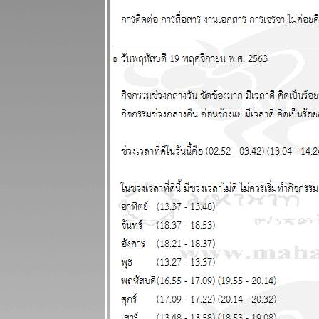
24 - 30
พฤศจิกายน
2568
ไทยวุ่นวา
เหตุร้ายมาก
ปรดระวัง
ผนภูมิและ
พยากรณ์
ระหว่างวันที่
17 - 23
พฤศจิกายน
2568
เมษ ตุลย์ ความ
รักและการเงิน
ดี แผนภูมิและ
พยากรณ์
ระหว่างวันที่
10 - 16
พฤศจิกายน
2568
พิจิก พฤษภ
ชีวิตวุ่นวายปั่น