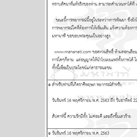
ละพยากรณ์
ระหว่างวันที่ 2
- 8 กุมภาพันธ์
2569
ลกวุ่นวา
ไทยวุ่นหนัก
ปรดระวัง
ผนภูมิและ
พยากรณ์
ระหว่างวันที่
26 มกราคม -
1 กุมภาพันธ์
2569
BR bangkok
readers บาง
กอกรีดเดอร์ส
นิตยสาร
นำสมัยในยุค
70's ..... ตอนที่
๗ the end
เมษ กรกฎ