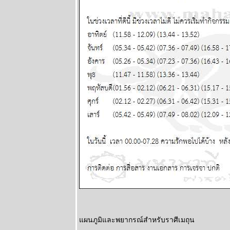
กอกรีดเดอร์ส
นิตยสาร
นำสมัยในยุค
70's ..... ตอนที่
๑
ทองยังไม่หยุด
ขึ้นง่ายๆ เงินก็
หมดค่าไป
เรื่อยๆ แผนภูมิ
ละพยากรณ์
ระหว่างวันที่ 6
- 12 ตุลาคม
2568
ปัญหารุมเร้า
ประเทศเดือด
ร้อน ทุกราศี
ปรดระวัง
พยากรณ์
ระหว่างวันที่
29 กันยายน -
ผนภูมิและพยากรณ์สำหรับราศีเมถุน