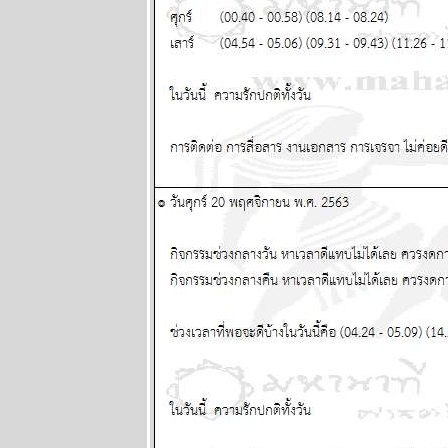
ผนภูมิและ
พยากรณ์
ระหว่างวันที่
12 - 18
พฤษภาคม
2568
Eagle Down –
อินทรี
ปีกหัก หายนะ
ครั้งใหญ่ของ
มหาอำนาจ
หมายเลขหนึ่ง
ตอนที่ 10
ผนภูมิและ
พยากรณ์
ระหว่างวันที่ 5
- 11 พฤษภาคม
2568
ผนภูมิและ
พยากรณ์
ระหว่างวันที่