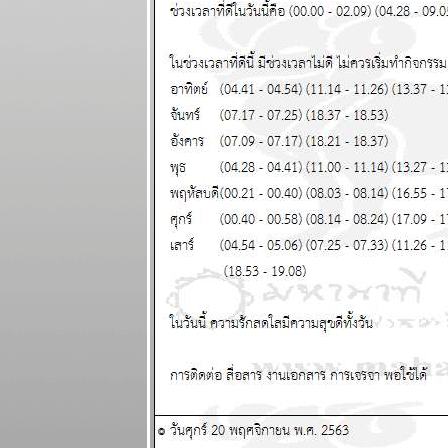
รอบ พอให้ของ
พงขึ้นขำขำ
ผนภูมิและ
พยากรณ์
ระหว่างวันที่
18 - 24
พฤษภาคม
2569
เมษ ตุลย์ ระวัง
อุบัติเหตุ โจร
ภัย แผนภูมิ
ละพยากรณ์
ระหว่างวันที่
11 - 17
พฤษภาคม
2569
มังกร เมษ งาน
งอก วุ่นวา
ปรดระวัง
ผนภูมิและ
พยากรณ์