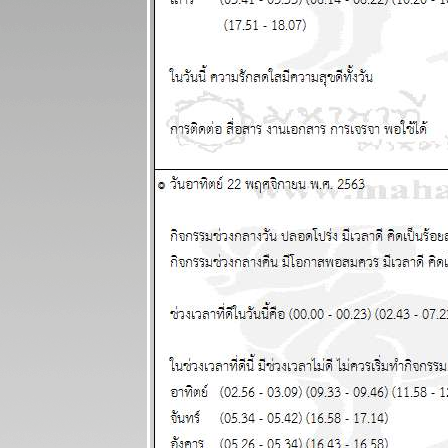
เมษายน 2569
เมษ ตุลย์ มังกร
ชคดีทั้งการ
เงินและความ
รัก แผนภูมิและ
พยากรณ์
ระหว่างวันที่
23 - 29
มีนาคม 2569
ปฐมบทของ
อินทรีปีกหักเริ่ม
ล้ว อ่านใน
กระทู้ แผนภูมิ
ละพยากรณ์
ระหว่างวันที่
16 - 22
มีนาคม 2569
พิจิก กุมภ์
พฤษภ สิงห์
ชีวิตวุ่นวา
อุบัติภัยเยอะ