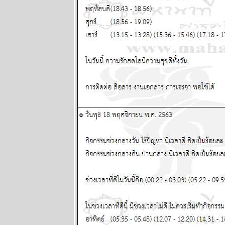
29 มิถุนายน -
5 กรกฏาคม
2569
พฤษภ พิจิก
ระวังป่ว
อุบัติเหตุด้ว
นะ แผนภูมิ
ละพยากรณ์
ระหว่างวันที่
22 - 28
มิถุนายน 2569
ทองร่วงให้รีบ
ช้อน แผนภูมิ
ละพยากรณ์
ระหว่างวันที่
15 - 21
มิถุนายน 2569
สิงห์ ธนู กุมภ์ ปี
นี้ระวังปัญหา
เรื่องผู้ใหญ่
ผนภูมิและ