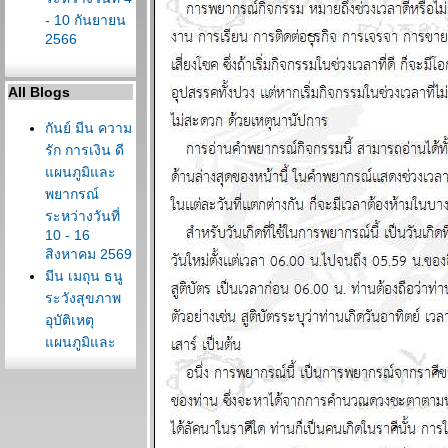
- 10 กันยายน
2566
All Blogs
กันย์ มีน ความ
รัก การเงิน ดี
ผนภูมิและ
พยากรณ์
ระหว่างวันที่
10 - 16
สิงหาคม 2569
มีน เมถุน ธนู
ระวังสุขภาพ
อุบัติเหตุ
ผนภูมิและ
พยากรณ์
ระหว่างวันที่ 3
- 9 สิงหาคม
2569
ต้นเดือน