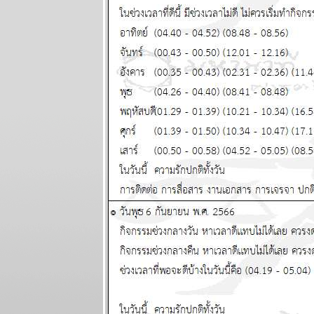
ผนภูมิและ
พยากรณ์
ระหว่างวันที่
19 - 25
มกราคม 2569
ทองไปอีกไกล
เศรษฐกิจไท
ไล่ไม่ทัน
ผนภูมิและ
พยากรณ์
ระหว่างวันที่
12 - 18
มกราคม 2569
กันย์ มีน งาน
เข้าเรื่องเยอะ
ผนภูมิและ
พยากรณ์
ระหว่างวันที่ 5
- 11 มกราคม
2569
สวัสดีปีใหม่ ทุก
ราศีขอให้โชค