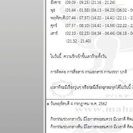
รอบ พอให้ของ
พงขึ้นขำขำ
ผนภูมิและ
พยากรณ์
ระหว่างวันที่
18 - 24
พฤษภาคม
2569
เมษ ตุลย์ ระวัง
อุบัติเหตุ โจร
ภัย แผนภูมิ
ละพยากรณ์
ระหว่างวันที่
11 - 17
พฤษภาคม
2569
มังกร เมษ งาน
งอก วุ่นวา
ปรดระวัง
ผนภูมิและ
พยากรณ์