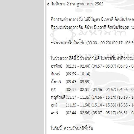
ผนภูมิและ
พยากรณ์
ระหว่างวันที่
12 - 18
พฤษภาคม
2568
Eagle Down –
อินทรี
ปีกหัก หายนะ
ครั้งใหญ่ของ
มหาอำนาจ
หมายเลขหนึ่ง
ตอนที่ 10
ผนภูมิและ
พยากรณ์
ระหว่างวันที่ 5
- 11 พฤษภาคม
2568
ผนภูมิและ
พยากรณ์
ระหว่างวันที่