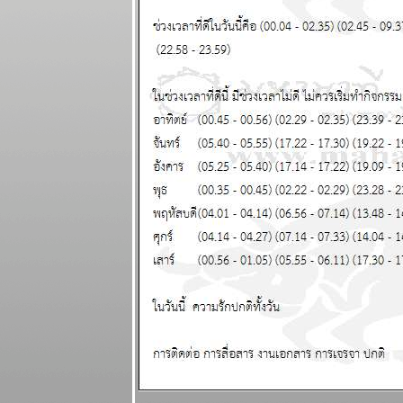
ผนภูมิและ
พยากรณ์
ระหว่างวันที่ 8
- 14 กันยายน
2568
ฤดูตกงานกำลัง
จะมาถึง โปรด
ระวัง แผนภูมิ
ละพยากรณ์
ระหว่างวันที่ 1
- 7 กันยายน
2568
เศรษฐกิจฝืด
เคือง ใช้สอ
ปรดประหยัด
ผนภูมิและ
พยากรณ์
ระหว่างวันที่
25 - 31
สิงหาคม 2568
ไทยวิกฤติ ใกล้