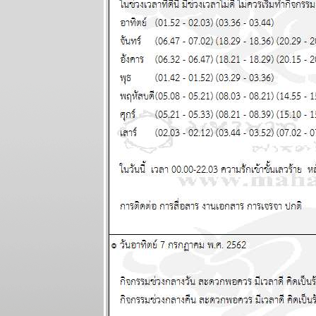
5 ตุลาคม
2568
ระวัง วิกฤติ
การเงินโลก
กระเทือนทุก
ภาคส่วน
ผนภูมิและ
พยากรณ์
ระหว่างวันที่
22 - 28
กันยายน 2568
วุ่นวายไปทั้ง
ลก ไทยเราก็
หนีไม่พ้น
ผนภูมิและ
พยากรณ์
ระหว่างวันที่
15 - 21
กันยายน 2568
ทองขึ้น เงินตก
เงินหมดค่า ใช้
จ่ายระวัง