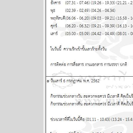
กอกรีดเดอร์ส
นิตยสาร
นำสมัยในยุค
70's ..... ตอนที่
๑
ทองยังไม่หยุด
ขึ้นง่ายๆ เงินก็
หมดค่าไป
เรื่อยๆ แผนภูมิ
ละพยากรณ์
ระหว่างวันที่ 6
- 12 ตุลาคม
2568
ปัญหารุมเร้า
ประเทศเดือด
ร้อน ทุกราศี
ปรดระวัง
พยากรณ์
ระหว่างวันที่
29 กันยายน -