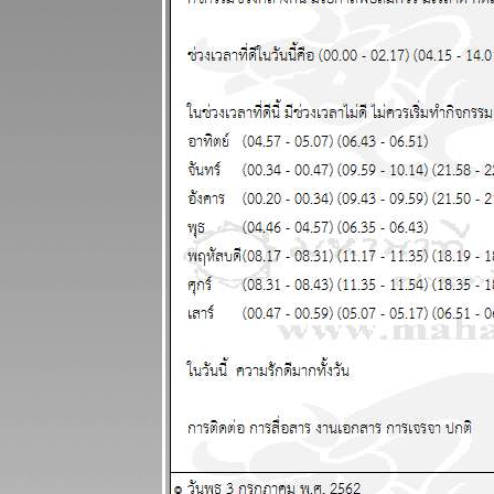
24 - 30
พฤศจิกายน
2568
ไทยวุ่นวา
เหตุร้ายมาก
ปรดระวัง
ผนภูมิและ
พยากรณ์
ระหว่างวันที่
17 - 23
พฤศจิกายน
2568
เมษ ตุลย์ ความ
รักและการเงิน
ดี แผนภูมิและ
พยากรณ์
ระหว่างวันที่
10 - 16
พฤศจิกายน
2568
พิจิก พฤษภ
ชีวิตวุ่นวายปั่น