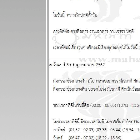
เมษายน 2569
เมษ ตุลย์ มังกร
ชคดีทั้งการ
เงินและความ
รัก แผนภูมิและ
พยากรณ์
ระหว่างวันที่
23 - 29
มีนาคม 2569
ปฐมบทของ
อินทรีปีกหักเริ่ม
ล้ว อ่านใน
กระทู้ แผนภูมิ
ละพยากรณ์
ระหว่างวันที่
16 - 22
มีนาคม 2569
พิจิก กุมภ์
พฤษภ สิงห์
ชีวิตวุ่นวา
อุบัติภัยเยอะ