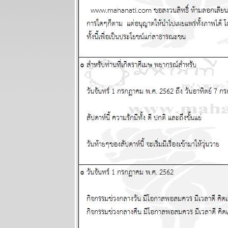
- 9 สิงหาคม
2569
ต้นเดือน
สิงหาคม
สงครามจะมี
ทางออก
ผนภูมิและ
พยากรณ์
ระหว่างวันที่
27 กรกฏาคม -
2 สิงหาคม
2569
ลกยังคงระอุ
ระวังเหตุไม่
คาดฝัน
ผนภูมิและ
พยากรณ์
ระหว่างวันที่
20 - 26 กรกฏา
คม 2569