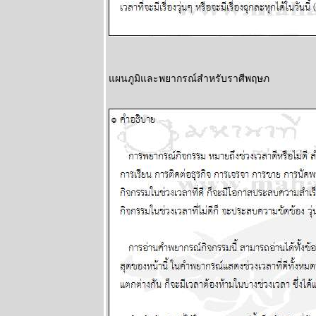
ละพยากรณ์
ระหว่างวันที่ 2
- 8 กุมภาพันธ์
2569
ลกวุ่นวา
ผนภูมิและพยากรณ์สำหรับราศีพฤษภ
ไทยวุ่นหนัก
ปรดระวัง
ผนภูมิและ
พยากรณ์
ระหว่างวันที่
26 มกราคม -
1 กุมภาพันธ์
2569
BR bangkok
readers บาง
กอกรีดเดอร์ส
นิตยสาร
นำสมัยในยุค
70's ..... ตอนที่
๗ the end
เมษ กรกฎ