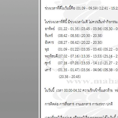
ระหว่างวันที่ 4
- 10 พฤษภาคม
2569
พฤษภ พิจิก
การเงิน ความ
รัก ดี แผนภูมิ
ละพยากรณ์
ระหว่างวันที่
27 เมษายน - 3
พฤษภาคม
2569
น้ำมัน
ขาดแคลน คุ
กับแฟนก็ต้อง
ดับไฟนะ
ผนภูมิและ
พยากรณ์
ระหว่างวันที่
20 - 26
เมษายน 2569
สงครามยังไม่