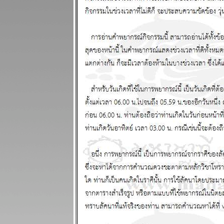
ผนภูมิและ
พยากรณ์
ระหว่างวันที่
28 กรกฏาคม -
3 สิงหาคม
2568
ินดีต้อนรับ
ฐานทัพ
อเมริกัน
ผนภูมิและ
พยากรณ์
ระหว่างวันที่
21 - 27 กรกฏา
คม 2568
ประเทศไท
กำลังจะเจ๊งนะ
ครับ แผนภูมิ
ละพยากรณ์
ระหว่างวันที่
14 - 20 กรกฏา
คม 2568