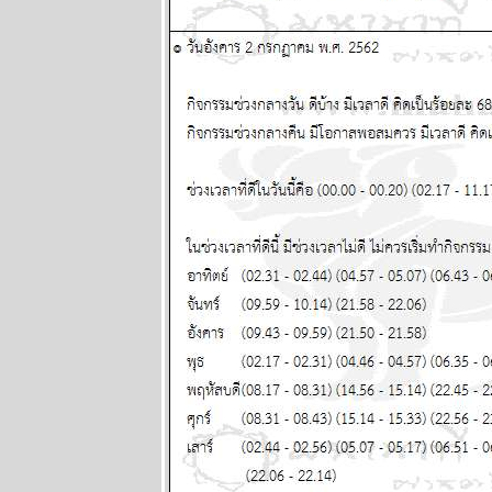
29 มิถุนายน -
5 กรกฏาคม
2569
พฤษภ พิจิก
ระวังป่ว
อุบัติเหตุด้ว
นะ แผนภูมิ
ละพยากรณ์
ระหว่างวันที่
22 - 28
มิถุนายน 2569
ทองร่วงให้รีบ
ช้อน แผนภูมิ
ละพยากรณ์
ระหว่างวันที่
15 - 21
มิถุนายน 2569
สิงห์ ธนู กุมภ์ ปี
นี้ระวังปัญหา
เรื่องผู้ใหญ่
ผนภูมิและ