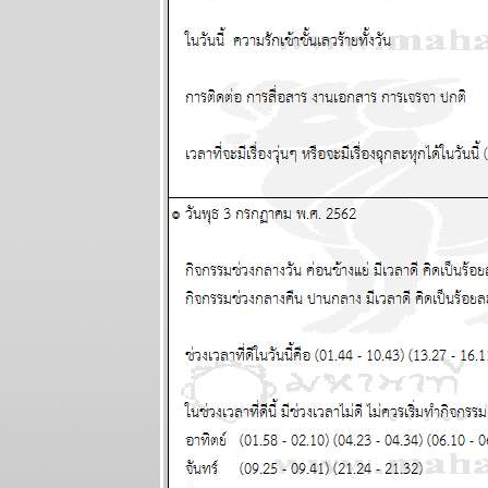
พยากรณ์
ระหว่างวันที่ 8
- 14 มิถุนายน
2569
กรกฏ มังกร
จากนี้ถึง
สงกรานต์หน้า
ชคใหญ่จะมา
เยือน แผนภูมิ
ละพยากรณ์
ระหว่างวันที่
1-7 มิถุนายน
2569
เมถุน มังกร รับ
ทรัพย์ รับรัก
ผนภูมิและ
พยากรณ์
ระหว่างวันที่
25 - 31
พฤษภาคม
2569
ลกเดือดอีก