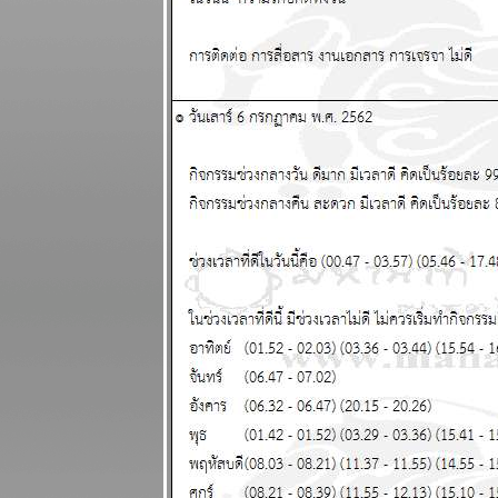
กุมภาพันธ์
2568
มีน กันย์ ระยะ
นี้ชีวิตวุ่นวา
ผนภูมิและ
พยากรณ์
ระหว่างวันที่ 3
- 9 กุมภาพันธ์
2568
ดาวอังคาร
คจรถอยหลัง
อุบัติภั
สงคราม จะ
ปะทุหนัก
ผนภูมิและ
พยากรณ์ 27
มกราคม - 2
กุมภาพันธ์
2568
พฤหัสบดีถอ
หลังในราศี