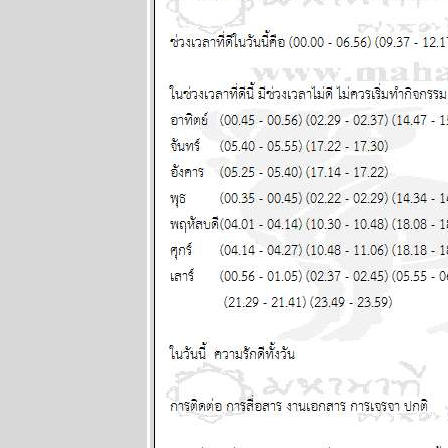
2569
พฤหัสบดีถอ
หลังเข้าลูกพิษ
อ่านต่อใน
กระทู้ แผนภูมิ
ละพยากรณ์
ระหว่างวันที่
16 - 22
กุมภาพันธ์
2569
คริปโตกู่ไม่
กลับ ทองรอ
จังหวะสวน
ผนภูมิและ
พยากรณ์
ระหว่างวันที่ 9
- 15 กุมภาพันธ์
2569
ตลาดหุ้น
ตลาดทุน ป่วน
หนัก โปรด
ระวัง แผนภูมิ