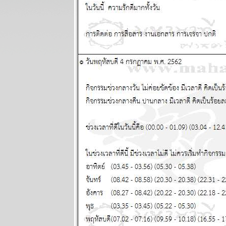
ก่อนทะยานขึ้น
ผนภูมิและ
พยากรณ์
ระหว่างวันที่
13 - 19
ตุลาคม 2568
BR bangkok
readers บาง
กอกรีดเดอร์ส
นิตยสาร
นำสมัยในยุค
70's ..... ตอนที่
๖
BR bangkok
readers บาง
กอกรีดเดอร์ส
นิตยสาร
นำสมัยในยุค
70's ..... ตอนที่
๕
BR bangkok
readers บาง