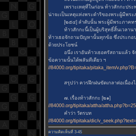
เพราะเหตุที่ในก่อน ท้าวสักกะประพฤ
น่าจะเป็นเหตุแห่งพระดำริของพระผู้มีพระภา
[๒๕๔] ลำดับนั้น พระผู้มีพระภาคทรง
ท้าวสักกะนี้เป็นผู้บริสุทธิ์สิ้นเวลาน
ท้าวเธอจักถามปัญหานั้นทุกข้อ ซึ่งประกอ
ด้วยประโยชน์
อนึ่ง เราอันท้าวเธอตรัสถามแล้ว จั
ข้อความนั้นได้พลันทีเดียว ฯ
//84000.org/tipitaka/pitaka_item/v.p
สรุปว่า ควรฝึกฝนขัดเกลาต่อเนื่องไ
๗. เรื่องท้าวสักกะ [๒๑]
//84000.org/tipitaka/attha/attha.php?b=
คำว่า วัตรบท
//84000.org/tipitaka/dic/v_seek.php?text
ความคิดเห็นที่ 3-45