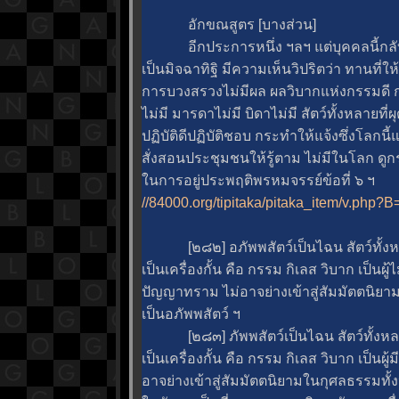
อักขณสูตร [บางส่วน]
อีกประการหนึ่ง ฯลฯ แต่บุคคลนี้กลับ
เป็นมิจฉาทิฐิ มีความเห็นวิปริตว่า ทานที่ให
การบวงสรวงไม่มีผล ผลวิบากแห่งกรรมดี กรร
ไม่มี มารดาไม่มี บิดาไม่มี สัตว์ทั้งหลายที่
ปฏิบัติดีปฏิบัติชอบ กระทำให้แจ้งซึ่งโลกน
สั่งสอนประชุมชนให้รู้ตาม ไม่มีในโลก ดูกร
นการอยู่ประพฤติพรหมจรรย์ข้อที่ ๖ ฯ
//84000.org/tipitaka/pitaka_item/v.ph
[๒๘๒] อภัพพสัตว์เป็นไฉน สัตว์ทั้งห
เป็นเครื่องกั้น คือ กรรม กิเลส วิบาก เป็นผู้
ปัญญาทราม ไม่อาจย่างเข้าสู่สัมมัตตนิยาม
เป็นอภัพพสัตว์ ฯ
[๒๘๓] ภัพพสัตว์เป็นไฉน สัตว์ทั้งหลา
เป็นเครื่องกั้น คือ กรรม กิเลส วิบาก เป็นผู
อาจย่างเข้าสู่สัมมัตตนิยามในกุศลธรรมทั้ง