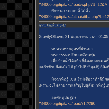
//84000.org/tipitaka/read/v.php?B=12
ศึกษาอรรถกถานี้ ได้ที่ :-
//84000.org/tipitaka/attha/attha.php?b=
ความคิดเห็นที่ 3-47
GravityOfLove, 21 พฤษภาคม เวลา 01:05
ทบทวนพระสูตรที่ผ่านมา
พระธรรมเปรียบเหมือนทุ่น
เมื่อข้ามฝั่งได้แล้ว ก็ต้องสละหมดท
ต่ถ้าข้ามฝั่งยังไม่ได้ (ยังไม่ถึงวิมุตติ) ก็
มิจฉาทิฎฐิ เช่น ไำม่เชื่อว่าทำดีมีผล 
เพราะจะไม่สามารถเจริญไปสู่สัมมาทิฏฐิ
อลคัททูปมสูตร
//84000.org/tipitaka/read/?12/280