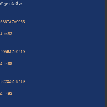
ฎก เล่มที่ ๔
&A=8867&Z=9055
12&i=483
&A=9056&Z=9219
12&i=488
&A=9220&Z=9419
12&i=493