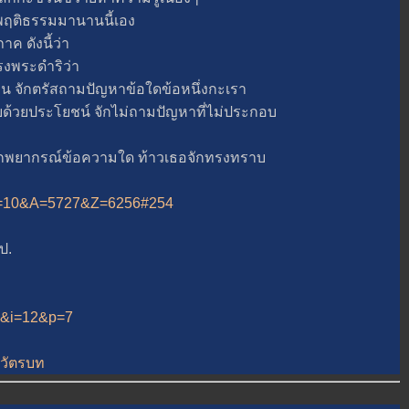
ติธรรมมานานนี้เอง
ค ดังนี้ว่า
พระดำริว่า
าน จักตรัสถามปัญหาข้อใดข้อหนึ่งกะเรา
บด้วยประโยชน์ จักไม่ถามปัญหาที่ไม่ประกอบ
กพยากรณ์ข้อความใด ท้าวเธอจักทรงทราบ
hp?B=10&A=5727&Z=6256#254
ป.
25&i=12&p=7
=วัตรบท