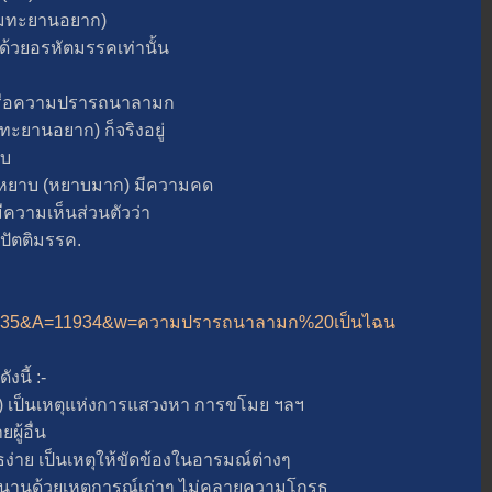
มทะยานอยาก)
วยอรหัตมรรคเท่านั้น
อความปรารถนาลามก
ทะยานอยาก) ก็จริงอยู่
าบ
าบ (หยาบมาก) มีความคด
ความเห็นส่วนตัวว่า
ตติมรรค.
php?B=35&A=11934&w=ความปรารถนาลามก%20เป็นไฉน
ี้ :-
เป็นเหตุแห่งการแสวงหา การขโมย ฯลฯ
้อื่น
 เป็นเหตุให้ขัดข้องในอารมณ์ต่างๆ
นด้วยเหตุการณ์เก่าๆ ไม่คลายความโกรธ