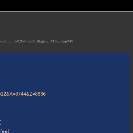
-love&month=26-06-2013&group=1&gblog=49
p?B=12&A=8744&Z=8866
:-
(๑๑)