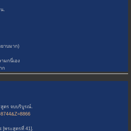
 น.
หยาบมาก)
ามกนี่เอง
าก
ูตร จบบริบูรณ์.
&A=8744&Z=8866
ระสูตรที่ 41].