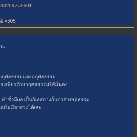
&A=9420&Z=9601
12&i=505
 น.
ั้งกุศลธรรมและอกุศลธรรม
ยังต้องเพียรรักษากุศลธรรมให้มั่นคง
ทำชั่วมีผล เป็นกิเลสกางกั้นการบรรลุธรรม
แบบไม่มีอาสวะได้เล