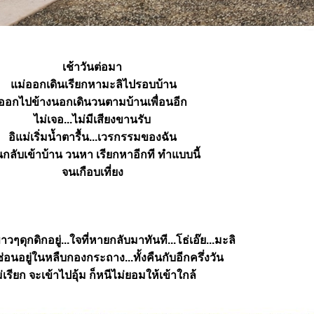
เช้าวันต่อมา
ม่ออกเดินเรียกหามะลิไปรอบบ้าน
ออกไปข้างนอกเดินวนตามบ้านเพื่อนอีก
ไม่เจอ...ไม่มีเสียงขานรับ
อิแม่เริ่มน้ำตารื้น...เวรกรรมของฉัน
นกลับเข้าบ้าน วนหา เรียกหาอีกที ทำแบบนี้
จนเกือบเที่ยง
วๆดุกดิกอยู่...ใจที่หายกลับมาทันที...โธ่เอ๊ย...มะลิ
อนอยู่ในหลืบกองกระถาง...ทั้งคืนกับอีกครึ่งวัน
เรียก จะเข้าไปอุ้ม ก็หนีไม่ยอมให้เข้าใกล้