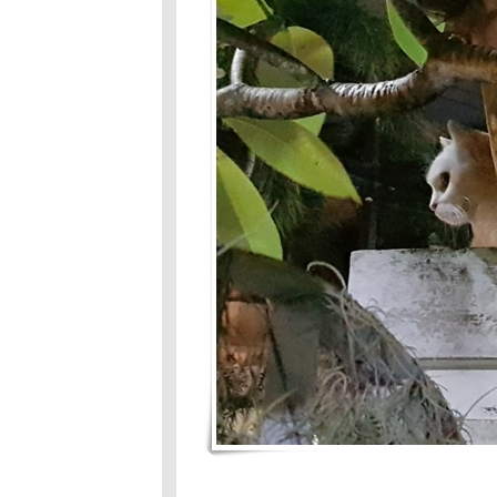
ต้องอพยพ
ครบรอบวันเกิด
เจ๊าะแจ๊ะ 15 ปี
คู่ปรับเจ๊าะแจ๊ะ
เจ๊าะแจ๊ะ
หงุดหงิด
ศึกใหญ่ของเจ๊า
ะแจ๊ะ ใครจะ
ชนะ
ข้าวหอม มะลิ
ขอเข้าบ้าน
นาทีวิกฤติ ผจญ
งู
เจ๊าะแจ๊ะไม่
สบา
ถนนสายนี้มี
ตะพาบ
ก.ม.253 : ความ
จริงใจที่ไม่
จริงใจ
เจ๊าะแจ๊ะกิน