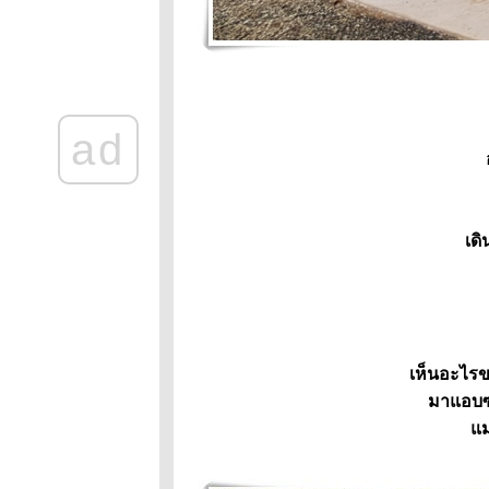
มว
ผู้ิพิชิตงูเห่า
เกือบสู่ขิต
มะลิซ่า หน้าพัง
มะลิ แมวผู้
จองหอง
ad
ข้าวหอม มะลิ
มาสวัสดีปีใหม่
ข้าวหอมเจ็บตา
มวศุภลกษณ์
เดิ
ข้าวหอม-มะลิ
ท้าทายหมาบ้าน
ตรงข้าม
ข้าวหอม มะลิ
กับรางวัลของ
ม่
เห็นอะไรขา
นกของใครหลุด
มาแอบซ่
มา
ม่
ครอยู่ ใครไป
กิ๊กเก่าของข้าว