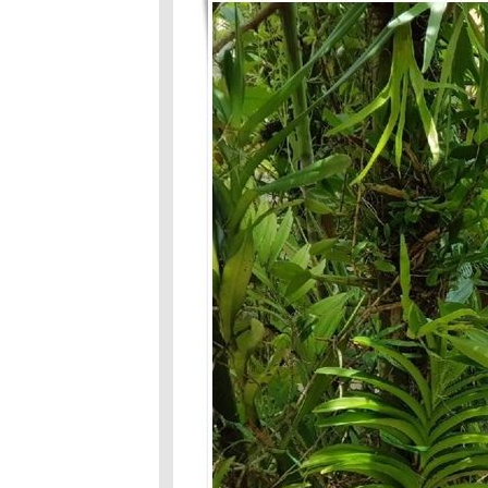
หอม มะลิ
ติดสินบน
ลาทีปีเก่า สวัสดี
ปีใหม่2565
ศึกสายเลือด
มวชอบกิน
อาหารคน
เดี๋ยวจูบเดี๋ยว
ตบ...แมวแฝด
บางช่วงเวลา
ของ แฝดมะลิ
ข้าวหอม
ข้าวหอม มะลิ
่งที่นอน
เจ๊าะแจ๊ะหมด
วาระในภพนี้
ล้ว
เจ๊าะแจ๊ะไข้สูง
ท้องเสี
เรื่องเล่าของ
เจ๊าะแจ๊ะ ข้าว