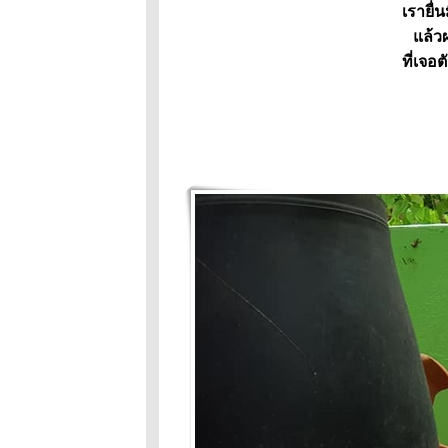
เรายื่
าก
ล้วผ
ถนนสายนี้มี
ที่เจอต
ตะพาบ
ก.ม.252 :
อุปสรรคจาก
เจ๊าะแจ๊ะ
เจ๊าะแจ๊ะถูกกัก
บริเวณ
ถนนสายนี้มี
ตะพาบ หลัก
กม.ที่ # 249 :
"สวัสดีมีสุข"
เจ๊าะแจ๊ะขอ
นอนด้ว
ฟูฟูคู่แข่งข้าว
หอม - มะลิ
ข้าวหอมไม่
สบา
เจ๊าะแจ๊ะ-ข้าว
หอม-มะลิ- มา