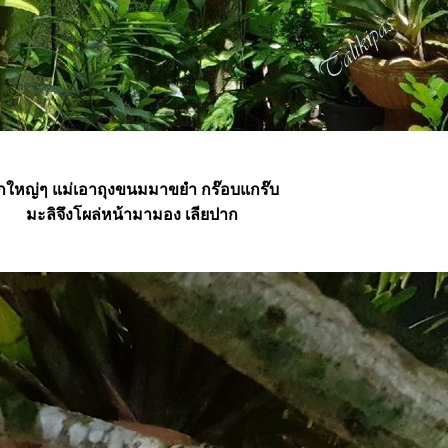
ักใหญ่ๆ แม่เอาถุงขนมมาขยำ กร๊อบแกร๊บ
มะลิจึงโผล่หน้ามามอง เลียปาก