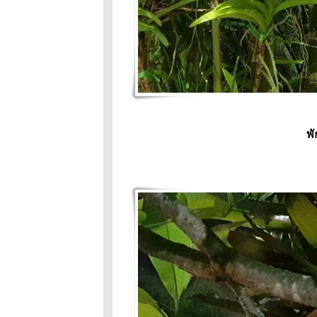
หอม
มะลิ:อาหารการ
กิน
เจ๊าะแจ๊ะกับหมี
เน่า
มะลิกับภัยเงียบ
เจ๊าะแจ๊ะในวัน
ร่วงโร
พ
เจ๊าะแจ๊ะหา
หมออีกแล้ว
เจ๊าะแจ๊ะ
นอนโรง
พยาบาลครั้ง
รก
ถนนสายนี้มี
ตะพาบ หลัก
กม.ที่ #265 :
ความหวัง
เจอตัวมะลิแล้ว
ข้าวหอม มะลิ