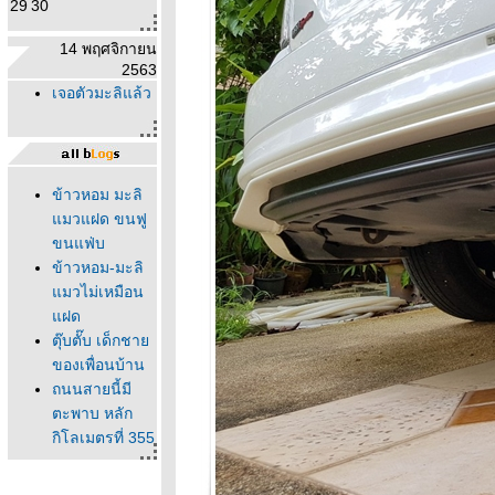
29
30
14 พฤศจิกายน
2563
เจอตัวมะลิแล้ว
ข้าวหอม มะลิ
มวแฝด ขนฟู
ขนแฟ่บ
ข้าวหอม-มะลิ
มวไม่เหมือน
ฝด
ตุ๊บตั๊บ เด็กชา
ของเพื่อนบ้าน
ถนนสายนี้มี
ตะพาบ หลัก
กิโลเมตรที่ 355
"3 in 1"
นาฬิกาปลุกเป็น