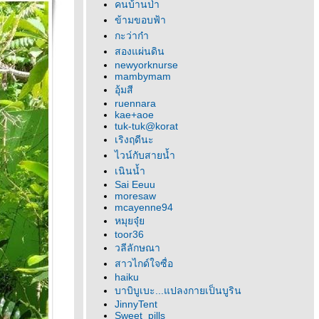
คนบ้านป่า
ข้ามขอบฟ้า
กะว่าก๋า
สองแผ่นดิน
newyorknurse
mambymam
อุ้มสี
ruennara
kae+aoe
tuk-tuk@korat
เริงฤดีนะ
ไวน์กับสายน้ำ
เนินน้ำ
Sai Eeuu
moresaw
mcayenne94
หมุยจุ๋
toor36
วลีลักษณา
สาวไกด์ใจซื่อ
haiku
บาบิบูเบะ...แปลงกายเป็นบูริน
JinnyTent
Sweet_pills