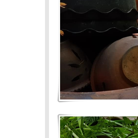
ส่งท้ายปี
เก่า2562
เจ๊าะแจ๊ะดีใจ
ม่กลับบ้านถูก
จ๊ะจะนอน ไม่
อยากเดิน ไม่
อยากเล่น
พิษแมว..ใจไม่
ข็งตายแน่ๆ
ไม่รับเลี้ยงแล้ว
จ้า
เจ๊าะแจ๊ะโดน
อีกแล้ว เมื่อครบ
รอบวันเกิด14ปี
เด็กหลังบ้าน
ขอแจ๊ะกิน
หน่อ
เจ๊าะแจ๊ะเบื่อ
ข้าว หมดแรง
เจ๊าะแจ๊ะถูกแย่ง