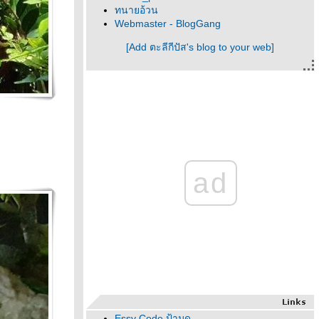
ทนายอ้วน
Webmaster - BlogGang
[Add ตะลีกีปัส's blog to your web]
ad
Essy Code ป้ามด