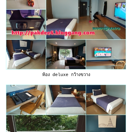
ห้อง deluxe กว้างขวาง