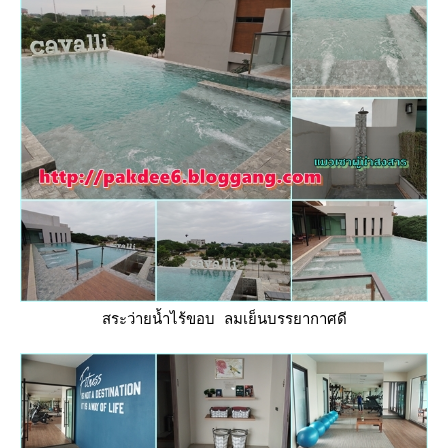
สระว่ายน้ำไร้ขอบ ลมเย็นบรรยากาศดี