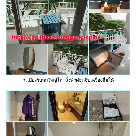
ระเบียงรับลมใหญ่โต นั่งพักผ่อนจิบเครื่องดื่มได้