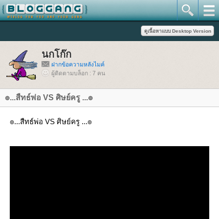
นกโก๊ก
ฝากข้อความหลังไมค์
ผู้ติดตามบล็อก : 7 คน
๏...สืทธ์พ่อ VS ศิษย์ครู ...๏
๏...สืทธ์พ่อ VS ศิษย์ครู ...๏