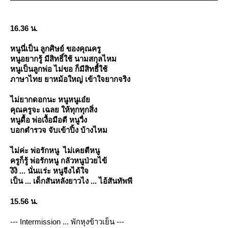
16.36 น.
หนูนี่เป็น ลูกศิษย์ ของคุณครู
หนูอยากรู้ มีสิทธิ์ใช้ นามสกุลไหม
หนูเป็นลูกพ่อ ไม่ขอ ก็มีสิทธื์ใช้
ภาษาไทย ยาหม้อใหญ่ เข้าใจยากจริง
ไม่ยากดอกนะ หนูหนูเอ๋
คุณครูจะ เฉลย ให้ทุกทุกสิ่ง
หนูดื้อ พ่อเงื้อมือตี หนูวื่ง
บอกตำรวจ จับเข้าปิ้ง บ้างไหม
ไม่ค่ะ พ่อรักหนู ไม่เคยตีหนู
ครูก็รู้ พ่อรักหนู กลัวหนูป่วยไข้
งิงิ ... นั่นแร่ะ หนูจีงได้ใจ
เป็น ... เด็กสันหลังยาวไง ... ไอ้สันทัพพี
15.56 น.
--- Intermission ... พักหุงข้าวเย็น ---