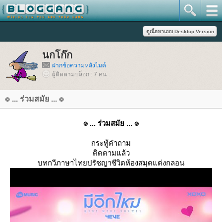
นกโก๊ก
ฝากข้อความหลังไมค์
ผู้ติดตามบล็อก : 7 คน
๏ ... ร่วมสมัย ... ๏
๏ ... ร่วมสมัย ... ๏
กระทู้คำถาม
ติดตามแล้ว
บทกวีภาษาไทยปรัชญาชีวิตห้องสมุดแต่งกลอน