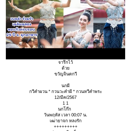
จารึกไว้
ด้ว
ขวัญจินตกวี
นกผี
กวีคำผวน * กวนวะคำผี * กวนหวีคำพระ
12/มีค/2567
1 1
นกโก๊ก
วันพฤหัส เวลา 00:07 น.
เฒ่ายาจก หลงรัก
+++++++++