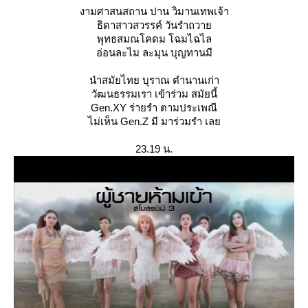
งามศาสนสถาน ปาน วิมานเทพเจ้า
ธิดาสาวสวรรค์ วันรำถวา
พุทธสมณโคดม โฉมไฉไล
อ่อนละไม ละมุน บุญทานมี
นำสมัยไทย บุราณ ตำนานเก่า
วัฒนธรรมเรา เข้าร่วม สมัยนี้
Gen.XY ร่ายรำ ตามประเพณี
ไม่เห็น Gen.Z มี มาร่วมรำ เล
23.19 น.