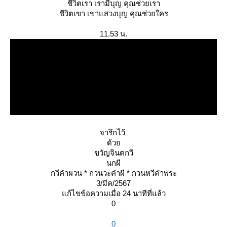
ชีวิตเรา เรามีบุญ คุณช่วยเรา
ชีวิตเขา เขาแสวงบุญ คุณช่วยใคร
11.53 น.
จารึกไว้
ด้ว
ขวัญจินตกวี
นกผี
กวีคำผวน * กวนวะคำผี * กวนหวีคำพระ
3/มีค/2567
ก้ไขข้อความเมื่อ 24 นาทีที่แล้ว
0
0