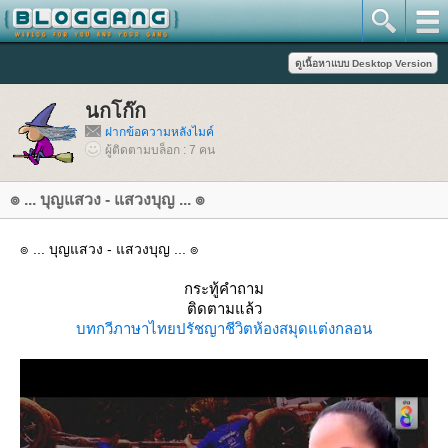
นกโก๊ก
ฝากข้อความหลังไมค์
ผู้ติดตามบล็อก : 7 คน
๏ ... บุญแสวง - แสวงบุญ ... ๏
๏ ... บุญแสวง - แสวงบุญ ... ๏
กระทู้คำถาม
ติดตามแล้ว
บทกวี
ภาษาไท
ปรัชญาชีวิต
ห้องสมุด
ต่งกลอน