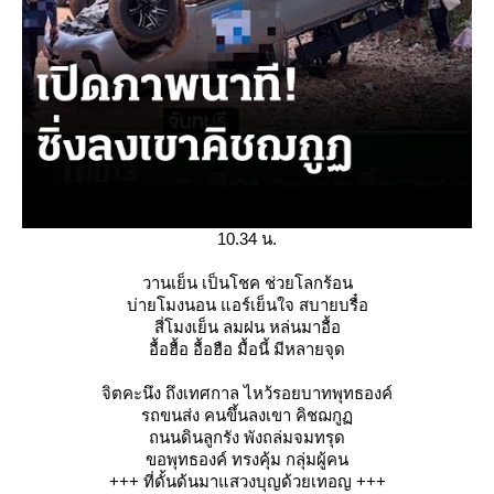
10.34 น.
วานเย็น เป็นโชค ช่วยโลกร้อน
บ่ายโมงนอน แอร์เย็นใจ สบายบรื๋อ
สี่โมงเย็น ลมฝน หล่นมาอื้อ
อื้อฮื้อ อื้อฮือ มื้อนี้ มีหลายจุด
จิตคะนึง ถึงเทศกาล ไหว้รอยบาทพุทธองค์
รถขนส่ง คนขึ้นลงเขา คิชฌกู
ถนนดินลูกรัง พังถล่มจมทรุด
ขอพุทธองค์ ทรงคุ้ม กลุ่มผู้คน
+++ ที่ดั้นด้นมาแสวงบุญด้วยเทอญ +++