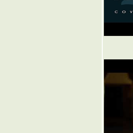
๏ ... ช่วยหนูหน่อย ... ๏
๏ ... อยู่ไป ก็ รกโลก ... ๏
๏ ... อำลา อาลัย เอาเลย เอ่ยล้อ ... ๏
๏ ... ปลดทุกข์ >ได้< ง่ายจะตาย ... ๏
๏ ... ทางทุกสาย > มุ่ง > ไปทำเนียบ ... ๏
๏ ... รัก >หลง< รัก ... ๏
๏ ... โลกทำใครร้อน >แรง< ร้อนใครทำโลก ...
๏
๏ ... สั่ง ปะตัด วิมาน >< สาน ปฏิวัติ มั่ง ... ๏
๏ ... คิดบ้าง > ลิง ค่าง < บิดเบือน ... ๏
๏ ... สรรเสริญ เทอดทูน คุณพระ คัมครอง ... ๏
๏ ... ใต้ฟ้า เหนือดิน ... ๏
๏ ... แก้ได้ แก้เสีย ... ๏
๏ ... คิดไป >< ใครปิด ... ๏
๏ ... ใข้น้ำมัน > done < ไม่ใช้น้ำกู ... ๏
๏ ... พรผีหลง ... ๏
๏ ... เร่งเร้าขอปล่อย >< เร่งร้อยขอเปล่า ... ๏
๏ ... วิถีชีวิตที่แตกต่าง ... ๏
๏ .. ลอยมา แล้วก็ ลอยไป ... ๏
๏ ... มาร กินใจ ... ๏