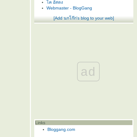
ค อัสดง
Webmaster - BlogGang
[Add นกโก๊ก's blog to your web]
ad
Links
Bloggang.com