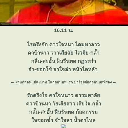
16.11 น.
ไรตรึงจัก คาวใจหนา ไดมหาลาว
ดาบ้านาว วาวเสียสัย ไสเจีย-กล้ำ
กลืน-สะอั้น ฝ้นรืนทด กฏระกำ
จำ-ชอกใช้ จาใจลำ หน้าไตหลำ
--- ผวนกลอนแต่ละบาท ในกลอนบทแรก มาร้อยต่อกลอนบทที่สอง ---
รักตรึงใจ คาใจหนาว ดาวมหาลั
ดาวบ้านนา วัยเสียสาว เสียใจ-กล้ำ
กลั้น-สะอื้น ฝืนรันทด ก้ลดกรรม
จชอกช้ำ จำใจลา น้ำตาไหล