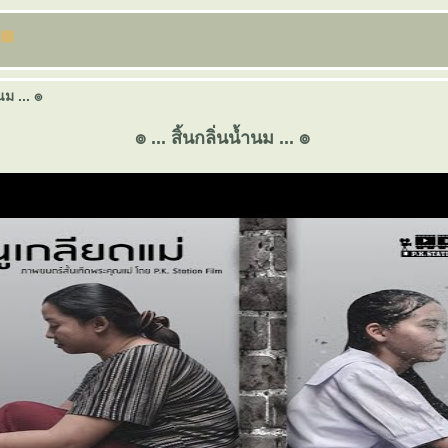
นม ... ๏
๏ ... สิ้นกลิ่นน้ำนม ... ๏