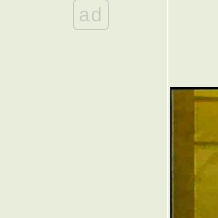
๏ ... อดตาย <หิวแสง> อายตด ... ๏
ad
๏ ... คมคำ<>คำคม ... ๏
๏ ... กลับตาลปัตร ... ๏
๏ ... หมอคาง < ดำ > คอหมาง ... ๏
๏ ...เพ็ชรน้ำหนึ่ง ... ๏
๏ ... ปลายทางฝัน ... ๏
๏ ... ไม้ขัดหม้อ ... ๏
๏ ... ฝั่งฝัน วันนี้ ... ๏
๏ ... สมองฝ่อ ... ๏
๏ ... เกิดมาเพื่อใตร ... ๏
๏ ... มิตรภาพ ต่างวัย... ๏
๏ ... มิตรภาพ ... ๏
๏ ... My Hope ... ๏
๏ ... คิดถึงแม่ ... ๏
๏ ... ต้มยำกุ้ง ... ๏
๏ ... โจ๊กเหล้า >< เจ้าโลก... ๏
๏ ... แหลมทองของไทย ... ๏
๏ ... ไทย ชัยชะโย้ ... ๏
๏ ... เกิดมาทำไม ... ๏
๏ ... ตำนาน <> กล้วยน้ำว้า ... ๏
๏ ... ทำไม เด็ก ต้องเถียง ... ๏