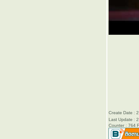
๏ ... มโนธรรม >ทำไม<> ยึดย้ำ< มโนคติ ... ๏
๏ ... ต่างเห็น ต่างฟัง ต่างรู้ ต่างอารมณ์ ... ๏
๏ ... ขาดทุนกำไร ... ๏
๏ ... เมถุน สี สายรุ้ง ... ๏
๏ ... พลังยกยอ<สอพลอ>พลังยอยก ... ๏
๏ ... เอไอ ไร้อารมณ์ ... ๏
๏ ... ตำแหน่งอยู่ไม่นาน ตำนานอยู่ตลอดไป ...
๏
๏ ... 69 ... ๏
๏ ... มือที่มองไม่เห็น ... ๏
๏ ... มโนศาสตร์ ... ๏
๏ ... ก่อนเข้า จุดเลี้ยว > งิงิ < ก่อนเจี๊ยว เขา
หลุด ... ๏
๏ ... เหล้าเก่า ในขวดใหม่ ... ๏
๏ ... วัย ฉกรรจ์ <> ฉะกัน ไว ... ๏
๏ ... เด็กน้อย ><ด้อย Next ... ๏
๏ ... คนทำลาย > วาทกรรม > ทำลายคน >
Create Date : 
ทำลายชาติ ... ๏
Last Update : 
Counter : 764 
๏ ... ดูหนูหนูมัน <> ทำกันปายด๊าย ... ๏
๏ ... ไขล๊อคประตูจิต >< คิดล๊อคประตูใจ ... ๏