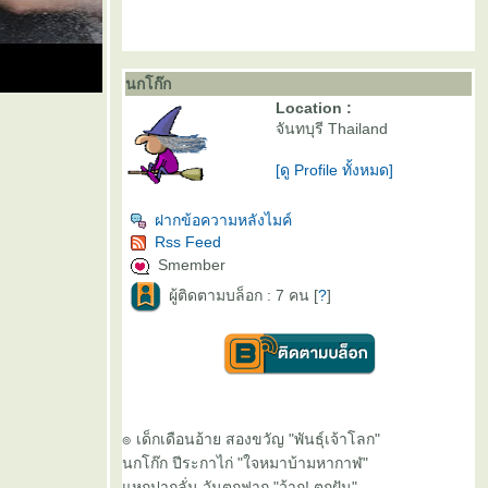
นกโก๊ก
Location :
จันทบุรี Thailand
[ดู Profile ทั้งหมด]
ฝากข้อความหลังไมค์
Rss Feed
Smember
ผู้ติดตามบล็อก : 7 คน [
?
]
๏ เด็กเดือนอ้าย สองขวัญ "พันธุ์เจ้าโลก"
นกโก๊ก ปีระกาไก่ "ใจหมาบ้ามหากาฬ"
หกปากลั่น วันตกฟาก "ว้าก! ตกฝัน"