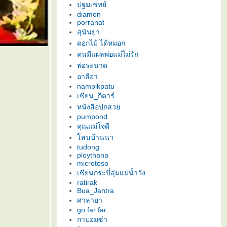
ปฐมเชทย์
diamon
porranat
สุนันยา
ดอกไม้ ได้หมอก
คนมีแผลพ่อแม่ไม่รัก
พ่อระนาด
อาลีอา
nampikpatu
เซียน_กีตาร์
หนังสือปกสว
pumpond
คุณแม่ใจดี
สนบ้านนา
tudong
ploythana
microtoso
เซียนกระบี่ลุ่มแม่น้ำวัง
ratirak
Bua_Jantra
ศาลายา
go far far
กาปอมซ่า