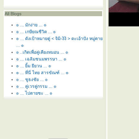
All Blogs
๏ ... มักง่าย ... ๏
๏ ... เกษียณชีวิต ... ๏
๏ ... ดังเป้าหมายตู่ < จิมิ-งิงิ > ดะเอ้าปัง หมู่ตา
... ๏
๏ ..เกิดเพื่อคู่เคียงหมอน ... ๏
๏ ... เฉลิมชนมพรรษา ... ๏
๏ ... ยิ้ม ยียวน ... ๏
๏ ... ที่นี่ ไทย สารขัณฑ์ ... ๏
๏ ... ชูธงชัย ... ๏
๏ ... คู่เวรคู่กรรม ... ๏
๏ ... ไปตายซะ ... ๏
๏ ... หอ นอ สระอี โท = หนี้ ... ๏
๏ ... ยามว่าง ... ๏
๏ ... สุพรรณหงส์ทรงภู่ห้อย ... ๏
๏ ... ลูกล่อ ลูกชน ... ๏
๏ ... พยูน ใกล้สูญพันธ์ุ ... ๏
๏ ... อิอิ - กัดฟัน สู้ยิบตา ... ๏