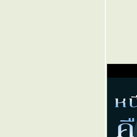
๏ ...Unforgettable ... ๏
๏ ... เอกภพ >เอกภาพ< เอกเพ้อ ... ๏
๏ ... ลุ้นระทึก ... ๏
๏ ... งบ เงิน งาน งุบงิบ เงิบ งาบ งี๊เง๊า ... ๏
๏ ...ไทยไม่นิยม ... ๏
๏ ... ค้อนโขก >สาน< โขลกฆ้อน ... ๏
๏ ... กองพันทหารมโหรี ... ๏
๏ ... ก๊อปมาทั้งดุ้น ... ๏
๏ ... ตามอารมณ์ ... ๏
๏ ... ผิวลมพริ้ว ผ่านเลาขลุ่ย ... ๏
๏ ... สงครามดาว ... ๏
๏ ...ขำขัน ฉันท์ ตลก ... ๏
๏ ... ตีความ >< ตามฟรี ... ๏
๏ ... น้อง>รัก<น้อง ... ๏
๏ ... ใกล้ดัน > หลอก < กันได้... ๏
๏ ...กระแตแต้แว้ด ... ๏
๏ ...โหนตามกระแส ... ๏
๏ ... ตบหน้า ตบหลัง ... ๏
๏ ... ร่มไม้ชายคา ... ๏
๏ ... สองต้องห้าม ... ๏
๏ ... ชีวัน เยาวัย ใช้ชีวา ชราวัย ... ๏