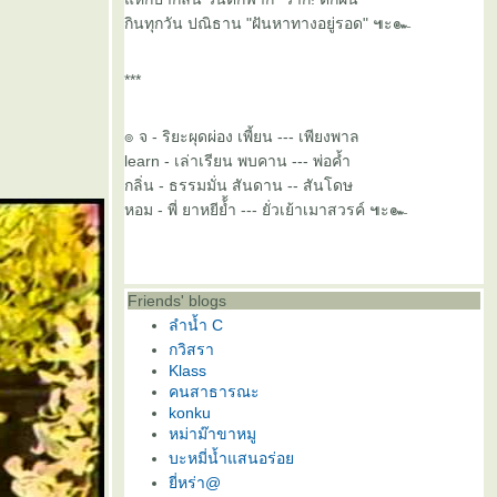
กินทุกวัน ปณิธาน "ฝันหาทางอยู่รอด" ๚ะ๛
***
๏ จ - ริยะผุดผ่อง เพี้ยน --- เพียงพาล
learn - เล่าเรียน พบคาน --- พ่อค้ำ
กลิ่น - ธรรมมั่น สันดาน -- สันโดษ
หอม - พี่ ยาหยีย้้ำ --- ยั่วเย้าเมาสวรค์ ๚ะ๛
Friends' blogs
ลำน้ำ C
กวิสรา
Klass
คนสาธารณะ
konku
หม่าม๊าขาหมู
บะหมี่น้ำแสนอร่อ
ี่หร่า@