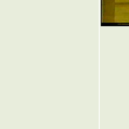
๏ ... ทำนองเอื้อ เนื้อแก้ว ... ๏
๏ ... # Save ทับลาน ... ๏
๏ ... ยาม้า ยาขยัน ... ๏
๏ ... บุปผาสวรรค์ ... ๏
๏ ... ดวงใคร ดวงมัน ... ๏
๏ ... สร้างคู่คำ < ผวน > คำคู่สร้าง ... ๏
๏ ... กล้วยไม้ ออกดอกช้า ฉันใด ... ๏
๏ ... สวรรค์บ้านนา ... ๏
๏ ... ทำนองเสนาะ ... ๏
๏ ... มนต์กวีเพื่อชีวิต ... ๏
๏ ... แขก งู >ครู< แง่ก แง่ก ... ๏
๏ ... 15 ล้าน vs 3 แสน ... ๏
๏ ... ผลไม้พืชผัก เม็ด >ในฝัก คม< เดล็ด คำคม
นฝัก ... ๏
๏ ... แหล่งอาหารมั่นคง ดงผึ้งเอไอ ... ๏
๏ ... มือกระบี่ไม่มีท่า ... ๏
๏ ... บ้านโคลงผวน [๔๔] ... บ้านสายรุ้ง ... ๏
๏ ... เกมรุกฆาต ... ๏
๏ ... เรื่องสั้น ... ๏
๏ ... ปริศนา คำว่า " จอด " ... ๏