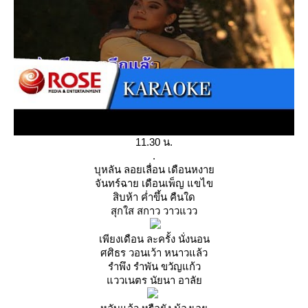
11.30 น.
.
บุหลัน ลอยเลื่อน เดือนหงา
จันทร์ฉาย เดือนเพ็ญ แขไข
สิบห้า ค่ำขึ้น คืนใด
สุกใส สกาว วาวแวว
เพียงเดือน ละครั้ง นั่งนอน
ศศิธร วอนเว้า หนาวแล้ว
รำพึง รำพัน ขวัญแก้ว
ววเนตร นัยนา อาลั