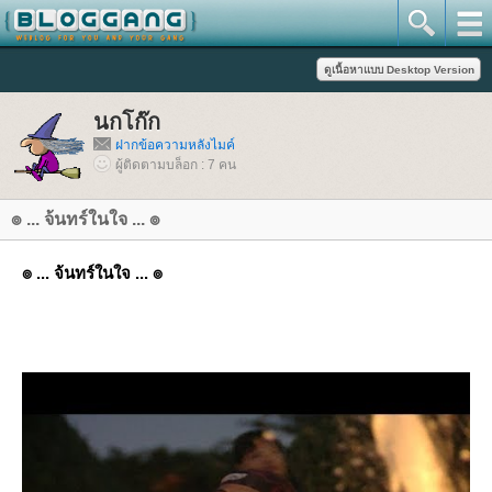
นกโก๊ก
ฝากข้อความหลังไมค์
ผู้ติดตามบล็อก : 7 คน
๏ ... จ้นทร์ในใจ ... ๏
๏ ... จ้นทร์ในใจ ... ๏