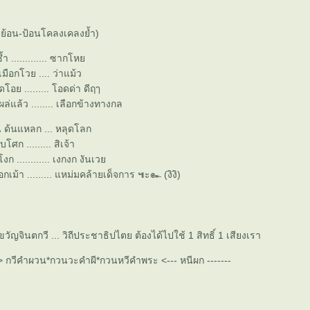
ย้อน-ป้อนโคลงเคลงย้ำ)
่ซ้ำ ............. ซากโห
เมือกโวย .... ว่าแม้ว
โอย ......... โอดด่า ดีฤๅ
โผล่แล้ว ........ เลือกข้างทางกล
น ด้นแหลก ... หลุดโลก
โศก ......... สิเจ้า
งก ............ เงกงก งันเว
ือกเม้า ......... แหม่มคล้ายเด็จการ ๚ะ๛ (งิงิ)
วัญจินตกวี ... วิถีประชาธิปไตย ต้องได้ไปใช้ 1 สิทธิ์ 1 เสียงเรา
---> กวีคำผวน*กวนวะคำผี*กวนหวีคำพระ <--- หนีผก -------