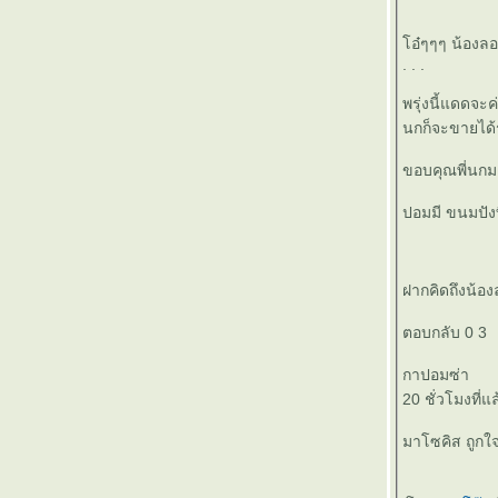
๏ ... มาร กินใจ ... ๏
๏ ... มโนธรรม >ทำไม<> ยึดย้ำ< มโนคติ ... ๏
อ๋ๆๆๆ น้องลอง
๏ ... ต่างเห็น ต่างฟัง ต่างรู้ ต่างอารมณ์ ... ๏
. . .
๏ ... ขาดทุนกำไร ... ๏
พรุ่งนี้แดดจะค่อยๆส่อง แล้วน้องลองกองจะงาม ติดล
๏ ... เมถุน สี สายรุ้ง ... ๏
นกก็จะขายได
๏ ... พลังยกยอ<สอพลอ>พลังยอยก ... ๏
๏ ... เอไอ ไร้อารมณ์ ... ๏
ขอบคุณพี่นก
๏ ... ตำแหน่งอยู่ไม่นาน ตำนานอยู่ตลอดไป ...
๏
ปอมมี ขนมปังท
๏ ... 69 ... ๏
๏ ... มือที่มองไม่เห็น ... ๏
๏ ... มโนศาสตร์ ... ๏
ฝากคิดถึงน้อง
๏ ... ก่อนเข้า จุดเลี้ยว > งิงิ < ก่อนเจี๊ยว เขาหลุด
... ๏
ตอบกลับ 0 3
๏ ... เหล้าเก่า ในขวดใหม่ ... ๏
กาปอมซ่า
๏ ... วัย ฉกรรจ์ <> ฉะกัน ไว ... ๏
20 ชั่วโมงที่แ
๏ ... เด็กน้อย ><ด้อย Next ... ๏
๏ ... คนทำลาย > วาทกรรม > ทำลายคน >
มาโซคิส ถูกใ
ทำลายชาติ ... ๏
๏ ... ดูหนูหนูมัน <> ทำกันปายด๊าย ... ๏