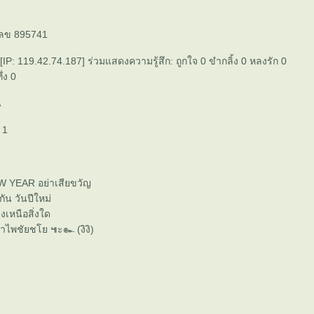
เลข 895741
 [IP: 119.42.74.187] ร่วมแสดงความรู้สึก: ถูกใจ 0 ขำกลิ้ง 0 หลงรัก 0
ึ่ง 0
น
่ 1
 YEAR อย่าเสียขวัญ
ัน วันปีใหม่
งเหนือสิ่งใด
อำไพชัยชโย ๚ะ๛ (งิงิ)