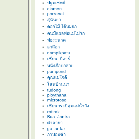
ปฐมเชทย์
diamon
porranat
สุนันยา
ดอกไม้ ได้หมอก
คนมีแผลพ่อแม่ไม่รัก
พ่อระนาด
อาลีอา
nampikpatu
เซียน_กีตาร์
หนังสือปกสว
pumpond
คุณแม่ใจดี
สนบ้านนา
tudong
ploythana
microtoso
เซียนกระบี่ลุ่มแม่น้ำวัง
ratirak
Bua_Jantra
ศาลายา
go far far
กาปอมซ่า