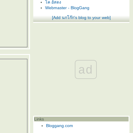
ค อัสดง
Webmaster - BlogGang
[Add นกโก๊ก's blog to your web]
ad
Links
Bloggang.com