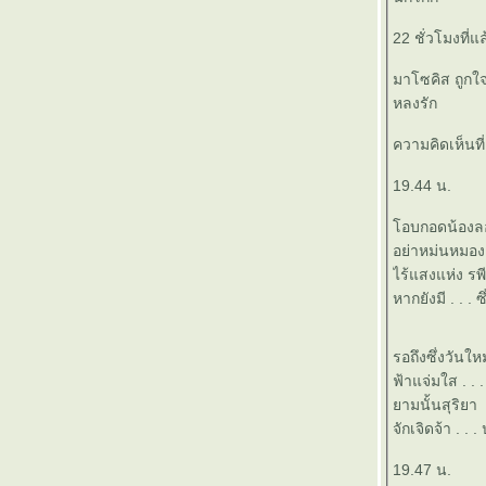
๏ ... ชีวัน เยาวัย ใช้ชีวา ชราวัย ... ๏
22 ชั่วโมงที่แ
๏ ... ช่วยหนูหน่อย ... ๏
๏ ... อยู่ไป ก็ รกโลก ... ๏
มาโซคิส ถูกใจ
๏ ... อำลา อาลัย เอาเลย เอ่ยล้อ ... ๏
หลงรัก
๏ ... ปลดทุกข์ >ได้< ง่ายจะตาย ... ๏
๏ ... ทางทุกสาย > มุ่ง > ไปทำเนียบ ... ๏
ความคิดเห็นที
๏ ... รัก >หลง< รัก ... ๏
19.44 น.
๏ ... โลกทำใครร้อน >แรง< ร้อนใครทำโลก ...
๏
อบกอดน้องล
๏ ... สั่ง ปะตัด วิมาน >< สาน ปฏิวัติ มั่ง ... ๏
อย่าหม่นหมอง 
๏ ... คิดบ้าง > ลิง ค่าง < บิดเบือน ... ๏
ไร้แสงแห่ง รพี
๏ ... สรรเสริญ เทอดทูน คุณพระ คัมครอง ... ๏
หากยังมี . . . 
๏ ... ใต้ฟ้า เหนือดิน ... ๏
๏ ... แก้ได้ แก้เสีย ... ๏
๏ ... คิดไป >< ใครปิด ... ๏
รอถึงซึ่งวันใหม
๏ ... ใข้น้ำมัน > done < ไม่ใช้น้ำกู ... ๏
ฟ้าแจ่มใส . . 
๏ ... พรผีหลง ... ๏
ามนั้นสุริยา
๏ ... เร่งเร้าขอปล่อย >< เร่งร้อยขอเปล่า ... ๏
จักเจิดจ้า . .
๏ ... วิถีชีวิตที่แตกต่าง ... ๏
19.47 น.
๏ .. ลอยมา แล้วก็ ลอยไป ... ๏