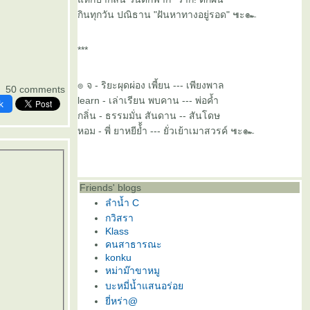
กินทุกวัน ปณิธาน "ฝันหาทางอยู่รอด" ๚ะ๛
***
๏ จ - ริยะผุดผ่อง เพี้ยน --- เพียงพาล
50 comments
learn - เล่าเรียน พบคาน --- พ่อค้ำ
k
กลิ่น - ธรรมมั่น สันดาน -- สันโดษ
หอม - พี่ ยาหยีย้้ำ --- ยั่วเย้าเมาสวรค์ ๚ะ๛
Friends' blogs
ลำน้ำ C
กวิสรา
Klass
คนสาธารณะ
konku
หม่าม๊าขาหมู
บะหมี่น้ำแสนอร่อ
ี่หร่า@