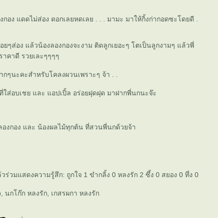
กอง แดดไม่ส่อง ดอกเลยหดเลย . . . มามะ มาให้กิ้งก่ากอดซะโดยดี .
ูกเยอะๆ โตเป็นลูกงามๆ แล้วพี่
้ราคาดี รวยเละๆๆๆๆ
มากๆนะคะสำหรับโคลงผวนเพราะๆ จ้า . .
ี่ใส่อบเชย และ แอปเปิ้ล อร่อยฝุดฝุด มาฝากพี่นกนะจ๊ะ
ลองกอง และ น้องผลไม้ทุกต้น ที่สวนพี่นกด้วยจ้า
ล้วร่วมแสดงความรู้สึก: ถูกใจ 1 ขำกลิ้ง 0 หลงรัก 2 ซึ้ง 0 สยอง 0 ทึ่ง 0
จ, นกโก๊ก หลงรัก, เกสรผกา หลงรัก