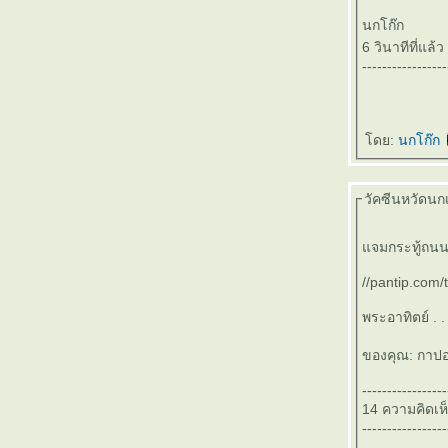
๏ ... ปริศนา คำว่า " จอด " ... ๏
นกโก๊ก
๏ ... แสงชีวิต ฟ้า ส้ม เหลิอง แดง ... ๏
6 วินาทีที่แล้ว
๏ ... เนเวอร์แลนด์ แดนเอไอ ... ๏
-----------------
๏ ... เงินทอง ของมีค่า ... ๏
๏ ... หิ่งห้อย ... ๏
๏ ... แปรอักษร ... ๏
ดย:
นกโก๊ก
๏ ... ทุนเทศไป ทุนไทยมา ... ๏
๏ ... ผิด ควร >< ผวน คิด ... ๏
๏ ... เยาวนารี < MV > เยาวราช ... ๏
วัคซีนหวัดนกเข
๏ ... กุสลา ธัมมา ... ๏
๏ ... รถไฟฟ้า ติดพัดลม ร่อน เหินลอยฟ้า ... ๏
จมกระทู้ถนน
๏ ... ธรรมชาติบำบัด ... ๏
๏ ... ปล่อยอารมณ์ ล่องลอยไป ในสายลม ... ๏
//pantip.com
๏ ... คีตศิลป์ ... ๏
พระอาทิตย์ . . 
๏ ... ครัวไทย สู่ ครัวโลก ... ๏
๏ ... ชั่วนิจนิรันดร ... ๏
ของคุณ: กาป
๏ ... ดุ้นบักเอ้บเยย ... ๏
๏ ...วันภาษาไทย ... ๏
-----------------
๏ ...วิบัติภัย ... ๏
14 ความคิดเห
-----------------
๏ ... แอบซ่อน ... ๏