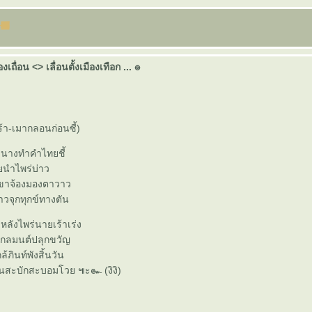
ืองเถื่อน <> เลื่อนตั้งเมืองเทือก ... ๏
้า-เมากลอนก่อนซี้)
 นางทำคำไทยชี้
นายนำไพร่บ่าว
 เขาจ้องมองตาวาว
ท้าวจุกทุกข์ทางตัน
ง หลังไพร่นายเร้าเร่ง
ร่งกลมนต์ปลุกขวัญ
ล้ภินท์พังสิ้นวัน
กันสะบักสะบอมโวย ๚ะ๛ (งิงิ)