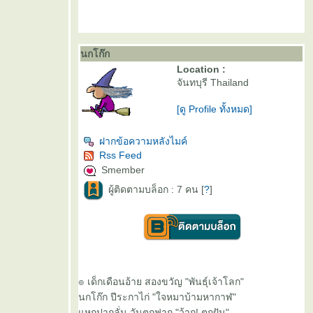
นกโก๊ก
Location :
จันทบุรี Thailand
[ดู Profile ทั้งหมด]
ฝากข้อความหลังไมค์
Rss Feed
Smember
ผู้ติดตามบล็อก : 7 คน [
?
]
๏ เด็กเดือนอ้าย สองขวัญ "พันธุ์เจ้าโลก"
นกโก๊ก ปีระกาไก่ "ใจหมาบ้ามหากาฬ"
หกปากลั่น วันตกฟาก "ว้าก! ตกฝัน"