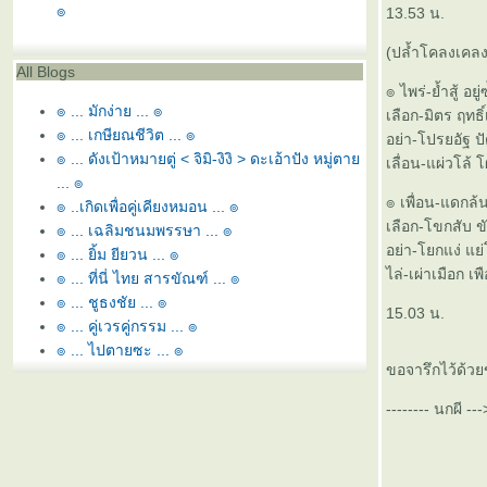
๏
13.53 น.
(ปล้ำโคลงเคลง
All Blogs
๏ ไพร่-ย้ำสู้ อยู
๏ ... มักง่าย ... ๏
เลือก-มิตร ฤทธิ์
๏ ... เกษียณชีวิต ... ๏
อย่า-โปรยอัฐ ปัด
๏ ... ดังเป้าหมายตู่ < จิมิ-งิงิ > ดะเอ้าปัง หมู่ตา
เลื่อน-แผ่วโล้ 
... ๏
๏ เพื่อน-แดกล้
๏ ..เกิดเพื่อคู่เคียงหมอน ... ๏
เลือก-โขกสับ ขับ
๏ ... เฉลิมชนมพรรษา ... ๏
อย่า-โยกแง่ แย่โ
๏ ... ยิ้ม ยียวน ... ๏
ไล่-เผ่าเมือก เพ
๏ ... ที่นี่ ไทย สารขัณฑ์ ... ๏
๏ ... ชูธงชัย ... ๏
15.03 น.
๏ ... คู่เวรคู่กรรม ... ๏
๏ ... ไปตายซะ ... ๏
ขอจารึกไว้ด้วยข
๏ ... หอ นอ สระอี โท = หนี้ ... ๏
๏ ... ยามว่าง ... ๏
-------- นกผี 
๏ ... สุพรรณหงส์ทรงภู่ห้อย ... ๏
๏ ... ลูกล่อ ลูกชน ... ๏
๏ ... พยูน ใกล้สูญพันธ์ุ ... ๏