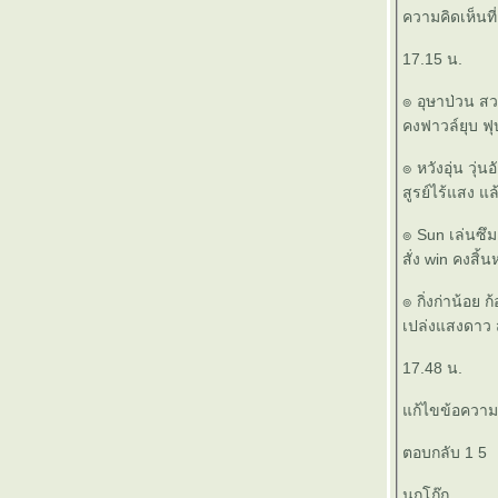
๏ ...วณิพก ... ๏
ความคิดเห็นที
๏ ...Unforgettable ... ๏
๏ ... เอกภพ >เอกภาพ< เอกเพ้อ ... ๏
17.15 น.
๏ ... ลุ้นระทึก ... ๏
๏ อุษาป่วน สวน
๏ ... งบ เงิน งาน งุบงิบ เงิบ งาบ งี๊เง๊า ... ๏
คงฟาวล์ยุบ ฟุบ
๏ ...ไทยไม่นิยม ... ๏
๏ ... ค้อนโขก >สาน< โขลกฆ้อน ... ๏
๏ หวังอุ่น วุ่น
๏ ... กองพันทหารมโหรี ... ๏
สูรย์ไร้แสง แล
๏ ... ก๊อปมาทั้งดุ้น ... ๏
๏ ... ตามอารมณ์ ... ๏
๏ Sun เล่นซึม 
๏ ... ผิวลมพริ้ว ผ่านเลาขลุ่ย ... ๏
สั่ง win คงสิ้น
๏ ... สงครามดาว ... ๏
๏ ...ขำขัน ฉันท์ ตลก ... ๏
๏ กิ่งก่าน้อย ก
๏ ... ตีความ >< ตามฟรี ... ๏
เปล่งแสงดาว 
๏ ... น้อง>รัก<น้อง ... ๏
17.48 น.
๏ ... ใกล้ดัน > หลอก < กันได้... ๏
๏ ...กระแตแต้แว้ด ... ๏
ก้ไขข้อความเม
๏ ...โหนตามกระแส ... ๏
๏ ... ตบหน้า ตบหลัง ... ๏
ตอบกลับ 1 5
๏ ... ร่มไม้ชายคา ... ๏
๏ ... สองต้องห้าม ... ๏
นกโก๊ก