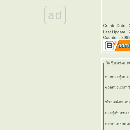
๏ ... อิอิ - กัดฟัน สู้ยิบตา ... ๏
๏ ... อดตาย <หิวแสง> อายตด ... ๏
ad
๏ ... คมคำ<>คำคม ... ๏
๏ ... กลับตาลปัตร ... ๏
Create Date :
๏ ... หมอคาง < ดำ > คอหมาง ... ๏
Last Update :
๏ ...เพ็ชรน้ำหนึ่ง ... ๏
Counter : 208
๏ ... ปลายทางฝัน ... ๏
๏ ... ไม้ขัดหม้อ ... ๏
๏ ... ฝั่งฝัน วันนี้ ... ๏
๏ ... สมองฝ่อ ... ๏
วัคซีนหวัดนกเข
๏ ... เกิดมาเพื่อใตร ... ๏
๏ ... มิตรภาพ ต่างวัย... ๏
จากกระทู้ถนน
๏ ... มิตรภาพ ... ๏
๏ ... My Hope ... ๏
//pantip.com
๏ ... คิดถึงแม่ ... ๏
-----------------
๏ ... ต้มยำกุ้ง ... ๏
ช่วยแต่งกลอน
๏ ... โจ๊กเหล้า >< เจ้าโลก... ๏
๏ ... แหลมทองของไทย ... ๏
กระทู้คำถาม
๏ ... ไทย ชัยชะโย้ ... ๏
๏ ... เกิดมาทำไม ... ๏
อยากแต่งกลอนว
๏ ... ตำนาน <> กล้วยน้ำว้า ... ๏