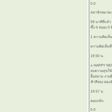
0 0
๏ ... ทำไม เด็ก ต้องเถียง ... ๏
๏ ... ทำนองเอื้อ เนื้อแก้ว ... ๏
สมาชิกหมาย
๏ ... # Save ทับลาน ... ๏
๏ ... ยาม้า ยาขยัน ... ๏
59 นาทีที่แล้ว
๏ ... บุปผาสวรรค์ ... ๏
ซึ้ง 0 สยอง 0 ท
๏ ... ดวงใคร ดวงมัน ... ๏
1 ความคิดเห็
๏ ... สร้างคู่คำ < ผวน > คำคู่สร้าง ... ๏
๏ ... กล้วยไม้ ออกดอกช้า ฉันใด ... ๏
ความคิดเห็นที
๏ ... สวรรค์บ้านนา ... ๏
๏ ... ทำนองเสนาะ ... ๏
19.50 น.
๏ ... มนต์กวีเพื่อชีวิต ... ๏
๏ HAPPY NEW
๏ ... แขก งู >ครู< แง่ก แง่ก ... ๏
ส่งความสุขให้ก
๏ ... 15 ล้าน vs 3 แสน ... ๏
ิ้มสยาม งามยิ่
๏ ... ผลไม้พืชผัก เม็ด >ในฝัก คม< เดล็ด คำคม
ฟ้าสีทอง ผ่อง
นฝัก ... ๏
๏ ... แหล่งอาหารมั่นคง ดงผึ้งเอไอ ... ๏
19.57 น.
๏ ... มือกระบี่ไม่มีท่า ... ๏
๏ ... บ้านโคลงผวน [๔๔] ... บ้านสายรุ้ง ... ๏
ตอบกลับ
๏ ... เกมรุกฆาต ... ๏
๏ ... เรื่องสั้น ... ๏
0 0