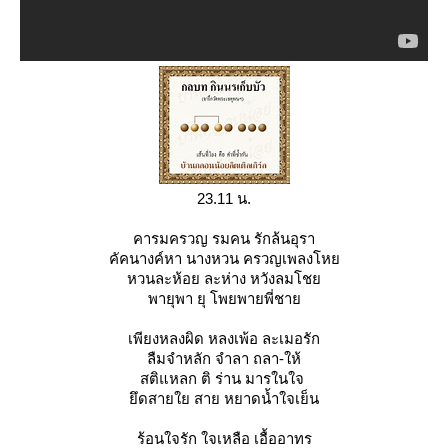
23.11 น.
คารมครวญ รมคน รักล้นอุรา
คัคนางค์หา นางหวน ครวญเพลงโห
หวนละห้อย ละห่าง หวังลมโช
พายุพา ยุ โพยพายพี่ชา
เพียงหลงผิด หลงเพ้อ ละเมอรัก
ลืมจำหลัก จำลา ถลา-ให้
สติแหลก ติ ร่าน มารในใจ
ึดสายใย สาย หยาดน้ำใจเย็น
ร้อนใจรัก ใจเหลือ เอื้ออาทร