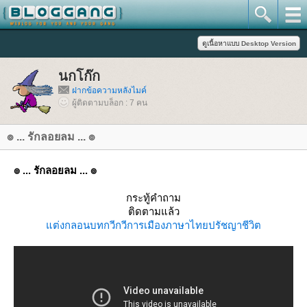
นกโก๊ก
ฝากข้อความหลังไมค์
ผู้ติดตามบล็อก : 7 คน
๏ ... รักลอยลม ... ๏
๏ ... รักลอยลม ... ๏
กระทู้คำถาม
ติดตามแล้ว
ต่งกลอน
บทกวี
กวีการเมือง
ภาษาไท
ปรัชญาชีวิต