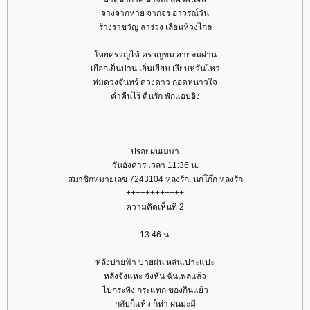
จางจากหาย จากจร อาวรณ์วัน
ร้างราขวัญ ลาร่วง เลือนห้วงไกล
หยครวญไห้ ครวญขม สายลมผ่าน
เยือกเย็นปาน เย็นเยียบ เงียบหวั่นไหว
ห่มดวงจันทร์ ดวงดาว กอดหนาวใจ
ค่ำคืนไร้ คืนรัก พักแอบอิง
ปรอยฝนเมษา
วันอังคาร เวลา 11:36 น.
สมาชิกหมายเลข 7243104 หลงรัก, นกโก๊ก หลงรัก
++++++++++++
ความคิดเห็นที่ 2
13.46 น.
หลังบ่ายฟ้า บ่ายฝน หล่นเปาะแปะ
หลังจังแหะ จังหัน ฉันเพลแล้ว
ไปกระทิง กระแทก ของกินแย้ว
กลับก็แห้ว ก็ห่า ฝนมะมี