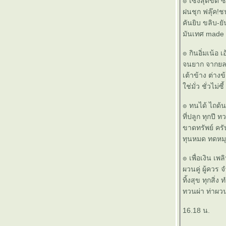
๏ เซ็งสุดขีด ซี
๏ ... ช่วยหนูหน่อย ... ๏
ฝนชุก ฟลุ๊ค!ชน-
๏ ... อยู่ไป ก็ รกโลก ... ๏
คันยิบ ขลิบ-ยั
๏ ... อำลา อาลัย เอาเลย เอ่ยล้อ ... ๏
มันเทศ made ทั
๏ ... ปลดทุกข์ >ได้< ง่ายจะตาย ... ๏
๏ กินอิ่มเน้อ เอ้
๏ ... ทางทุกสาย > มุ่ง > ไปทำเนียบ ... ๏
จนยาก จากยล-ตัว
๏ ... รัก >หลง< รัก ... ๏
เต้าข้าง ต่างข้
๏ ... โลกทำใครร้อน >แรง< ร้อนใครทำโลก ...
ช่มั่ว ชั่วไม่ซี้
๏
๏ ... สั่ง ปะตัด วิมาน >< สาน ปฏิวัติ มั่ง ... ๏
๏ ทนได้ ไถด้นทั่
๏ ... คิดบ้าง > ลิง ค่าง < บิดเบือน ... ๏
ที่ปลูก ทุกปี ทวน 
๏ ... สรรเสริญ เทอดทูน คุณพระ คัมครอง ... ๏
ขาดทรัพย์ ครั
๏ ... ใต้ฟ้า เหนือดิน ... ๏
ทุนหมด ทดหมุนให
๏ ... แก้ได้ แก้เสีย ... ๏
๏ ... คิดไป >< ใครปิด ... ๏
๏ เพื่อเงิน เพลิ
๏ ... ใข้น้ำมัน > done < ไม่ใช้น้ำกู ... ๏
ผวนคู่ ผู้ควร จำ 
๏ ... พรผีหลง ... ๏
ทิ้งสุข ทุกสิ่ง ท
๏ ... เร่งเร้าขอปล่อย >< เร่งร้อยขอเปล่า ... ๏
ทวนผ่า ท่าผวนใ
๏ ... วิถีชีวิตที่แตกต่าง ... ๏
๏ .. ลอยมา แล้วก็ ลอยไป ... ๏
16.18 น.
๏ ... มาร กินใจ ... ๏