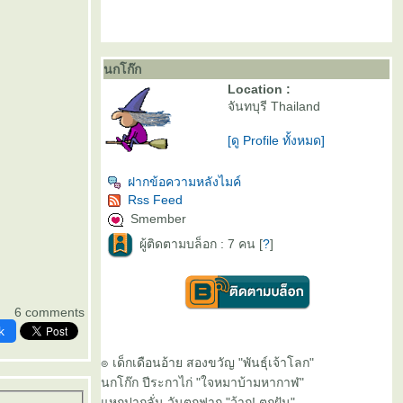
นกโก๊ก
Location :
จันทบุรี Thailand
[ดู Profile ทั้งหมด]
ฝากข้อความหลังไมค์
Rss Feed
Smember
ผู้ติดตามบล็อก : 7 คน [
?
]
6 comments
k
๏ เด็กเดือนอ้าย สองขวัญ "พันธุ์เจ้าโลก"
นกโก๊ก ปีระกาไก่ "ใจหมาบ้ามหากาฬ"
หกปากลั่น วันตกฟาก "ว้าก! ตกฝัน"