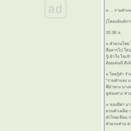
๏ ... อดตาย <หิวแสง> อายตด ... ๏
ad
๏ ... คมคำ<>คำคม ... ๏
๏ ... รามคำแ
๏ ... กลับตาลปัตร ... ๏
๏ ... หมอคาง < ดำ > คอหมาง ... ๏
(โคลงฉันท์ก
๏ ...เพ็ชรน้ำหนึ่ง ... ๏
20.38 น.
๏ ... ปลายทางฝัน ... ๏
๏ ... ไม้ขัดหม้อ ... ๏
๏ คำผวนไทย 
๏ ... ฝั่งฝัน วันนี้ ... ๏
สื่อสารไป ใส
๏ ... สมองฝ่อ ... ๏
รู้เข้าใจ ไขเจ
๏ ... เกิดมาเพื่อใตร ... ๏
ด้อยเด่นมี ดีเ
๏ ... มิตรภาพ ต่างวัย... ๏
๏ ... มิตรภาพ ... ๏
๏ ไทยรู้คำ รำคู
๏ ... My Hope ... ๏
"รามคำแหง แ
๏ ... คิดถึงแม่ ... ๏
พี่นำทาง นา
๏ ... ต้มยำกุ้ง ... ๏
ดูช่องทาง ช่
๏ ... โจ๊กเหล้า >< เจ้าโลก... ๏
๏ ของมีค่า มา
๏ ... แหลมทองของไทย ... ๏
ผวนคำเคล็ด 
๏ ... ไทย ชัยชะโย้ ... ๏
คำไทยเขียน เท
๏ ... เกิดมาทำไม ... ๏
คำผวนท่าน ผ
๏ ... ตำนาน <> กล้วยน้ำว้า ... ๏
๏ ... ทำไม เด็ก ต้องเถียง ... ๏