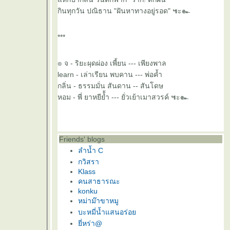
กินทุกวัน ปณิธาน "ฝันหาทางอยู่รอด" ๚ะ๛
***
๏ จ - ริยะผุดผ่อง เพี้ยน --- เพียงพาล
learn - เล่าเรียน พบคาน --- พ่อค้ำ
กลิ่น - ธรรมมั่น สันดาน -- สันโดษ
หอม - พี่ ยาหยีย้้ำ --- ยั่วเย้าเมาสวรค์ ๚ะ๛
Friends' blogs
ลำน้ำ C
กวิสรา
Klass
คนสาธารณะ
konku
หม่าม๊าขาหมู
บะหมี่น้ำแสนอร่อ
ี่หร่า@