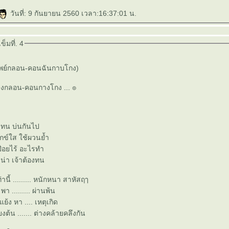
วันที่: 9 กันยายน 2560 เวลา:16:37:01 น.
็มที่. 4
าพย์กลอน-คอนฉันกาบโกง)
างกลอน-คอนกางโกง ... ๏
าทน บ่นกันไป
ุกข์ใส ใช้ผวนย้ำ
ื่อยไร้ อะไรทำ
ำเน่า เจ้าต้องทน
านี้ ......... หนักหนา สาหัสฤๅ
 พา ......... ผ่านพ้น
แย้ง หา .... เหตุเกิด
ต้น ....... ต่างคล้ายคลึงกัน