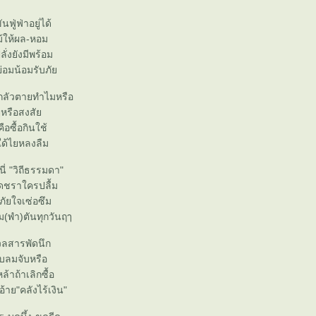
นฟู่ฟ่าอยู่ได้
ไม้ให้ผล-หอม
ลั่งยังมีพร้อม
ู้ย่อมน้อมรับภั
 กลัวตายทำไมหรือ
ๅหรือสงสั
ือซื้อกินใช้
นใด้ไยหลงลืม
ี่ "วิถีธรรมดา"
ดชราใครปลื้ม
-ภัยใจเซ่อซึม
ม(พำ)ตันทุกวันฤๅ
ลสารพัดนึก
ับลมจับหรือ
้าถ้าเลิกซื้อ
อ้าย"คลังไร้เงิน"