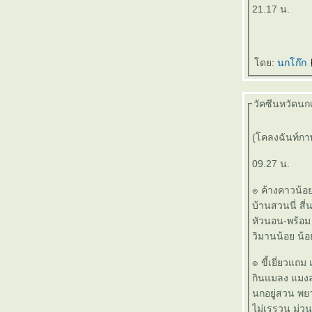
21.17 น.
๏ ... ทำนองเอื้อ เนื้อแก้ว ... ๏
๏ ... # Save ทับลาน ... ๏
๏ ... ยาม้า ยาขยัน ... ๏
๏ ... บุปผาสวรรค์ ... ๏
ดย:
นกโก๊ก
๏ ... ดวงใคร ดวงมัน ... ๏
๏ ... สร้างคู่คำ < ผวน > คำคู่สร้าง ... ๏
วัคซีนหวัดนกเข
๏ ... กล้วยไม้ ออกดอกช้า ฉันใด ... ๏
๏ ... สวรรค์บ้านนา ... ๏
๏ ... ทำนองเสนาะ ... ๏
(โคลงฉันท์ก
๏ ... มนต์กวีเพื่อชีวิต ... ๏
09.27 น.
๏ ... แขก งู >ครู< แง่ก แง่ก ... ๏
๏ ... 15 ล้าน vs 3 แสน ... ๏
๏ ค้างคาวน้อย
๏ ... ผลไม้พืชผัก เม็ด >ในฝัก คม< เดล็ด คำคม
บ้านสวนนี่ สี
นฝัก ... ๏
หัวนอน-พร้อม
๏ ... แหล่งอาหารมั่นคง ดงผึ้งเอไอ ... ๏
วิมานน้อย น้
๏ ... มือกระบี่ไม่มีท่า ... ๏
๏ ... บ้านโคลงผวน [๔๔] ... บ้านสายรุ้ง ... ๏
๏ ขี้เยี่ยวแถม
๏ ... เกมรุกฆาต ... ๏
กินแมลง แมง
๏ ... เรื่องสั้น ... ๏
นกอยู่สวน พย
๏ ... ปริศนา คำว่า " จอด " ... ๏
ไม่เรรวน ม่วน