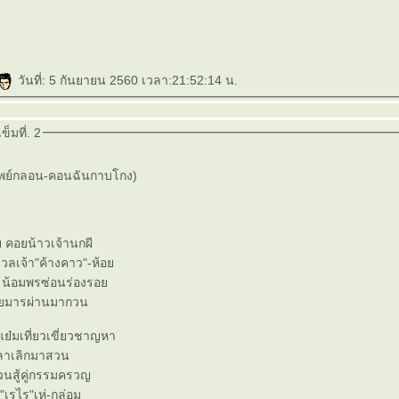
วันที่: 5 กันยายน 2560 เวลา:21:52:14 น.
็มที่. 2
าพย์กลอน-คอนฉันกาบโกง)
 คอยน้าวเจ้านกผี
่นวลเจ้า"ค้างคาว"-ห้อ
 น้อมพรซ่อนร่องรอ
อยมารผ่านมากวน
 แย๋มเที่ยวเขี่ยวชาญหา
ลาเลิกมาสวน
วนสู้คู่กรรมครวญ
"เรไร"เห่-กล่อม