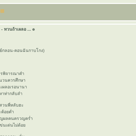
 - ทวนถ้าเผลอ ... ๏
พย์กลอน-คอนฉันกาบโกง)
วรพิจารณาคำ
นวนควรศึกษา
นเผลอเรอนานา
หาท่ากลับลำ
สวนพี่หลับฮะ
นะต้อยต่ำ
ญผลคนครวญคร่ำ
ข่นเด่นไม่ด้อ