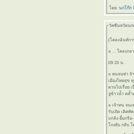
๏ ... มโนธรรม >ทำไม<> ยึดย้ำ< มโนคติ ... ๏
ดย:
นกโก๊ก
๏ ... ต่างเห็น ต่างฟัง ต่างรู้ ต่างอารมณ์ ... ๏
๏ ... ขาดทุนกำไร ... ๏
๏ ... เมถุน สี สายรุ้ง ... ๏
วัคซีนหวัดนกเข
๏ ... พลังยกยอ<สอพลอ>พลังยอยก ... ๏
๏ ... เอไอ ไร้อารมณ์ ... ๏
(โคลงฉันท์ก
๏ ... ตำแหน่งอยู่ไม่นาน ตำนานอยู่ตลอดไป ...
๏
๏ ... โคลงกล
๏ ... 69 ... ๏
๏ ... มือที่มองไม่เห็น ... ๏
09.33 น.
๏ ... มโนศาสตร์ ... ๏
๏ คนจนท่า จ้
๏ ... ก่อนเข้า จุดเลี้ยว > งิงิ < ก่อนเจี๊ยว เขาหลุด
เมืองไทยสุข ท
... ๏
ผวนไปเรื่อย เป
๏ ... เหล้าเก่า ในขวดใหม่ ... ๏
อู่ข้าวน้ำ คล้
๏ ... วัย ฉกรรจ์ <> ฉะกัน ไว ... ๏
๏ ... เด็กน้อย ><ด้อย Next ... ๏
๏ เจ้าทน จนเท่
๏ ... คนทำลาย > วาทกรรม > ทำลายคน >
รับเถิด เลิศทัพ
ทำลายชาติ ... ๏
กล้ง-ยิ้มกริ่ม-
๏ ... ดูหนูหนูมัน <> ทำกันปายด๊าย ... ๏
กงยับ กลับ โยง
๏ ... ไขล๊อคประตูจิต >< คิดล๊อคประตูใจ ... ๏