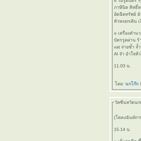
๏ ไม่รูดบัตร รั
๏ ...Unforgettable ... ๏
ภาษีนิด สิทธิ์ห
๏ ... เอกภพ >เอกภาพ< เอกเพ้อ ... ๏
อัดฉีดทรัพย์ 
๏ ... ลุ้นระทึก ... ๏
หัวหงอกเดิน เ
๏ ... งบ เงิน งาน งุบงิบ เงิบ งาบ งี๊เง๊า ... ๏
๏ ...ไทยไม่นิยม ... ๏
๏ เครื่องคำ
๏ ... ค้อนโขก >สาน< โขลกฆ้อน ... ๏
บัตรรูดผ่าน ร
๏ ... กองพันทหารมโหรี ... ๏
vat จ่ายซ้ำ จ้
๏ ... ก๊อปมาทั้งดุ้น ... ๏
๏ ... ตามอารมณ์ ... ๏
๏ ... ผิวลมพริ้ว ผ่านเลาขลุ่ย ... ๏
11.03 น.
๏ ... สงครามดาว ... ๏
๏ ...ขำขัน ฉันท์ ตลก ... ๏
ดย:
นกโก๊ก
๏ ... ตีความ >< ตามฟรี ... ๏
๏ ... น้อง>รัก<น้อง ... ๏
๏ ... ใกล้ดัน > หลอก < กันได้... ๏
วัคซีนหวัดนกเข
๏ ...กระแตแต้แว้ด ... ๏
๏ ...โหนตามกระแส ... ๏
(โคลงฉันท์ก
๏ ... ตบหน้า ตบหลัง ... ๏
๏ ... ร่มไม้ชายคา ... ๏
15.14 น.
๏ ... สองต้องห้าม ... ๏
๏ ... ชีวัน เยาวัย ใช้ชีวา ชราวัย ... ๏