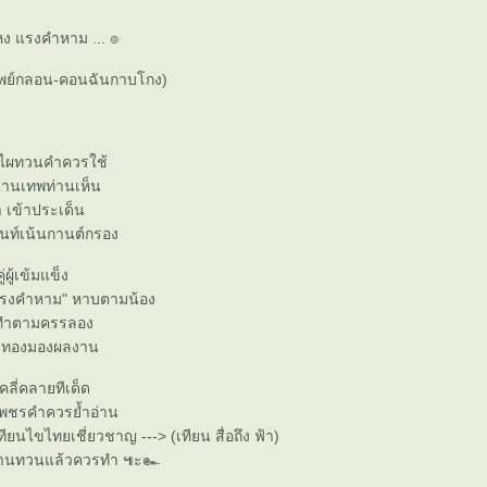
หง แรงคำหาม ... ๏
าพย์กลอน-คอนฉันกาบโกง)
ไผทวนคำควรใช้
ปานเทพท่านเห็น
้า เข้าประเด็น
ม้นท์เน้นกานต์กรอง
่ผู้เข้มแข็ง
รงคำหาม" หาบตามน้อง
งทำตามครรลอง
างทองมองผลงาน
คลี่คลายทีเด็ด
เพชรคำควรย้ำอ่าน
ียนไขไทยเชี่ยวชาญ ---> (เทียน สื่อถึง ฟ้า)
่านทวนแล้วควรทำ ๚ะ๛