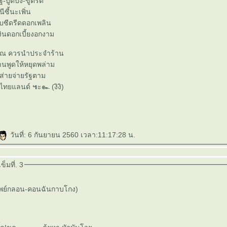
ฐ-บูดบึ้ง-ขูดรีด
นีซี้นะเพิ่น
ฉับซีดรีดดอกเพลิน
งินดอกเบี้ยงอกงาม
นวณ ควรนำประจำร้าน
้านพูดให้หยุดพล่าม
ำส่ายจ่ายรัฐตาม
AI จำ อำใจทั่วไทยแลนด์ ๚ะ๛ (งิงิ)
วันที่: 6 กันยายน 2560 เวลา:11:17:28 น.
็มที่. 3
าพย์กลอน-คอนฉันกาบโกง)