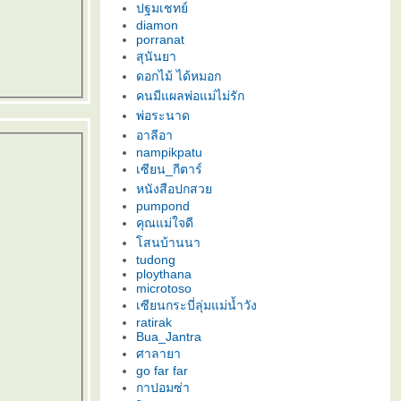
ปฐมเชทย์
diamon
porranat
สุนันยา
ดอกไม้ ได้หมอก
คนมีแผลพ่อแม่ไม่รัก
พ่อระนาด
อาลีอา
nampikpatu
เซียน_กีตาร์
หนังสือปกสว
pumpond
คุณแม่ใจดี
สนบ้านนา
tudong
ploythana
microtoso
เซียนกระบี่ลุ่มแม่น้ำวัง
ratirak
Bua_Jantra
ศาลายา
go far far
กาปอมซ่า