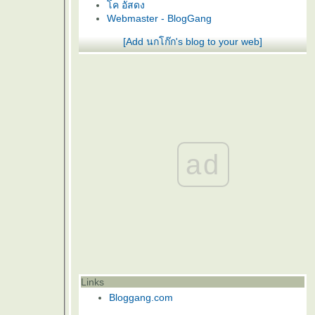
ค อัสดง
Webmaster - BlogGang
[Add นกโก๊ก's blog to your web]
ad
Links
Bloggang.com