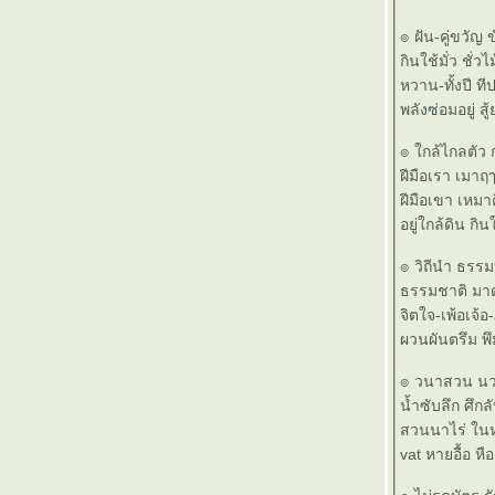
๏ ... แสงชีวิต ฟ้า ส้ม เหลิอง แดง ... ๏
๏ ฝัน-คู่ขวัญ ขั
๏ ... เนเวอร์แลนด์ แดนเอไอ ... ๏
กินใช้มั่ว ชั่ว
๏ ... เงินทอง ของมีค่า ... ๏
หวาน-ทั้งปี ทีป
๏ ... หิ่งห้อย ... ๏
พลังซ่อมอยู่ ส
๏ ... แปรอักษร ... ๏
๏ ... ทุนเทศไป ทุนไทยมา ... ๏
๏ ใกล้ไกลตัว
๏ ... ผิด ควร >< ผวน คิด ... ๏
ฝีมือเรา เมาฤ
๏ ... เยาวนารี < MV > เยาวราช ... ๏
ฝีมือเขา เหมาค
๏ ... กุสลา ธัมมา ... ๏
อยู่ใกล้ดิน กิ
๏ ... รถไฟฟ้า ติดพัดลม ร่อน เหินลอยฟ้า ... ๏
๏ ... ธรรมชาติบำบัด ... ๏
๏ วิถีนำ ธรรมน
๏ ... ปล่อยอารมณ์ ล่องลอยไป ในสายลม ... ๏
ธรรมชาติ มา
๏ ... คีตศิลป์ ... ๏
จิตใจ-เพ้อเจ้อ
๏ ... ครัวไทย สู่ ครัวโลก ... ๏
ผวนผันตรึม พึ
๏ ... ชั่วนิจนิรันดร ... ๏
๏ ... ดุ้นบักเอ้บเยย ... ๏
๏ วนาสวน นว
๏ ...วันภาษาไทย ... ๏
น้ำซับลึก ศึกล
๏ ...วิบัติภัย ... ๏
สวนนาไร่ ในหล
๏ ... แอบซ่อน ... ๏
vat หายอื้อ หือ
๏ ...วณิพก ... ๏