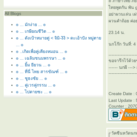
๏ ภาษาไทย ภั
ไทยพูดกัน พัน 
All Blogs
อย่าผวนเล่น 
ผวนคำถ้อย ค่
๏ ... มักง่าย ... ๏
๏ ... เกษียณชีวิต ... ๏
23.14 น.
๏ ... ดังเป้าหมายตู่ < จิมิ-งิงิ > ดะเอ้าปัง หมู่ตา
นกโก๊ก วันที่:
... ๏
๏ ..เกิดเพื่อคู่เคียงหมอน ... ๏
------------------
๏ ... เฉลิมชนมพรรษา ... ๏
ขอจารึกไว้ด้วยข
๏ ... ยิ้ม ยียวน ... ๏
------ นกผี --
๏ ... ที่นี่ ไทย สารขัณฑ์ ... ๏
------------------
๏ ... ชูธงชัย ... ๏
๏ ... คู่เวรคู่กรรม ... ๏
๏ ... ไปตายซะ ... ๏
Create Date :
๏ ... หอ นอ สระอี โท = หนี้ ... ๏
Last Update :
๏ ... ยามว่าง ... ๏
Counter : 207
๏ ... สุพรรณหงส์ทรงภู่ห้อย ... ๏
๏ ... ลูกล่อ ลูกชน ... ๏
๏ ... พยูน ใกล้สูญพันธ์ุ ... ๏
๏ ... อิอิ - กัดฟัน สู้ยิบตา ... ๏
วัคซีนหวัดนกเข