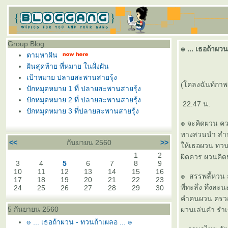
Group Blog
๏ ... เธอถ้าผวน
ตามหาฝัน
ฝันสุดท้าย ที่หมาย ในฝั่งฝัน
เป้าหมาย ปลายสะพานสายรุ้ง
(โคลงฉันท์กา
ปักหมุดหมาย 1 ที่ ปลายสะพานสายรุ้ง
ปักหมุดหมาย 2 ที่ ปลายสะพานสายรุ้ง
22.47 น.
ปักหมุดหมาย 3 ที่ปลายสะพานสายรุ้ง
๏ จะคิดผวน ค
ทางสวนนำ สำ
<<
กันยายน 2560
>>
ห้เธอผวน ทว
1
2
ผิดควร ผวนคิด
3
4
5
6
7
8
9
10
11
12
13
14
15
16
๏ สรรพลี้หวน 
17
18
19
20
21
22
23
พี่ทะลึ่ง ทึ่งละ
24
25
26
27
28
29
30
คำคนผวน ครว
5 กันยายน 2560
ผวนเล่นคำ รำเ
๏ ... เธอถ้าผวน - ทวนถ้าเผลอ ... ๏