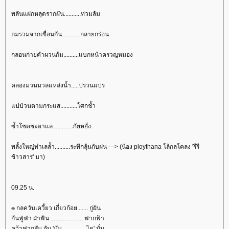
พลันแฝกหลุดรากผัน...........ท่วมล้ม
ถมรวมจากเขื่อนกัน............กลายกร่อน
กลอนก่ายคำผวนก้ม..........แบกหน้าครวญหมอง
คลองมวนมวลแหล่งน้ำ.....ปรวนแปร
ปป่วนตามกระแส...........โศกช้ำ
ซ้ำโชคชะตาแล.............ภัยหยั่ง
พลั้งใหญ่ทำเลล้ำ..........ระทึกลุ้นกับฝน ---> (น้อง ploythana โล้กลโคลง 'รีรี
ข้าวสาร' มา)
09.25 น.
๏ กลควับเควี้ยว เกี่ยวก้อย ...... กู่ฝัน
กันฟู่ฟ่า ฝ่าฟัน ..................... ฟากฟ้า
คว้าฟากสับ จับ 'บัน .............. ได' มั่น