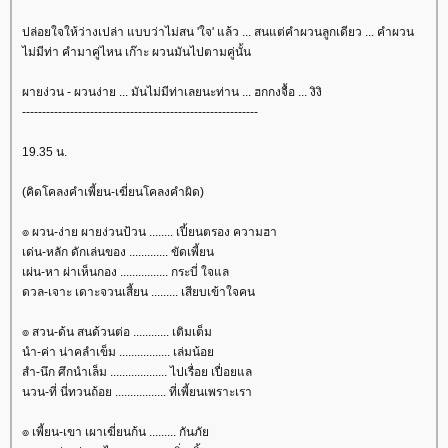
ปล่อยใจให้ว่างเปล่า แบบว่าไม่สน 'ใจ' แล้ว ... สนแต่คำผวนลูกเดียว ... คำผวน
ไม่มีท่า คำมาคู่ไหน เก๊าะ ผวนมันไปตามคู่นั้น
ผายง่วน - ผวนง่าย ... มันไม่มีท่าเลยนะท่าน ... ฮกกงจื้อ ... งิงิ
-----------------------------------------------------------
19.35 น.
(คิดโคลงคำเพี้ยน-เฆี่ยนโคลงคำผิด)
๏ ผวน-ง่าย ผายง่วนป้วน ........ เปี้ยนตรอง ความฮา
เด่น-หลัก ดักเล่นของ ............. ขัดเพี้ยน
เผ่น-หา ผ่าเห็นกอง ................ กระบี่ ใจแล
ดวล-เจาะ เดาะจวนเสี้ยน ......... เสียบเข้าใจคน
๏ สวน-ด้น สนด้วนต่อ ............ เติมเต็ม
นำ-ค่า น่าคลำเข็ม ................. เล่มน้อ
สำ-นึก ศึกนำเล็ม ................... ไปเรื่อย เปื่อยแล
นวน-ที่ นี่ทวนถ้อย ................. ที่เพี้ยนเพราะเรา
๏ เพี้ยน-เขา เผาเฆี่ยนก้น ......... กันภั