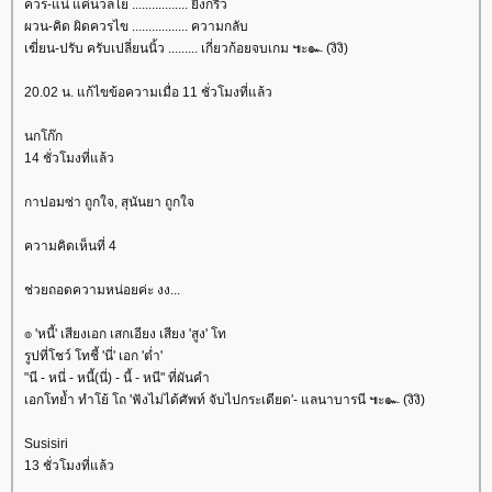
ควร-แน่ แค่นวลไย ................. ยิ่งกริ้ว
ผวน-คิด ผิดควรไข ................. ความกลับ
เฆี่ยน-ปรับ ครับเปลี่ยนนิ้ว ......... เกี่ยวก้อยจบเกม ๚ะ๛ (งิงิ)
20.02 น. แก้ไขข้อความเมื่อ 11 ชั่วโมงที่แล้ว
นกโก๊ก
14 ชั่วโมงที่แล้ว
กาปอมซ่า ถูกใจ, สุนันยา ถูกใจ
ความคิดเห็นที่ 4
ช่วยถอดความหน่อยค่ะ งง...
๏ 'หนี้' เสียงเอก เสกเอียง เสียง 'สูง' โท
รูปที่โชว์ โทชี้ 'นี่' เอก 'ต่ำ'
"นี - หนี่ - หนี้(นี่) - นี้ - หนี" ที่ผันคำ
เอกโทย้ำ ทำโย้ โถ 'ฟังไม่ได้ศัพท์ จับไปกระเดียด'- แลนาบารนี ๚ะ๛ (งิงิ)
Susisiri
13 ชั่วโมงที่แล้ว