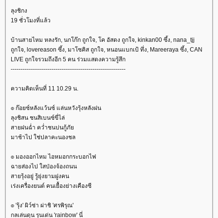
ลุงชิกง
19 ชั่วโมงที่แล้ว
บ้านสายไหม หลงรัก, นกโก๊ก ถูกใจ, โค อัสดง ถูกใจ, kinkan00 ซึ้ง, nana_tjj
ถูกใจ, lovereason ซึ้ง, มาโซคิส ถูกใจ, หนอนแบกเป้ ทึ่ง, Mareeraya ซึ้ง, CAN
LIVE ถูกใจรวมถึงอีก 5 คน ร่วมแสดงความรู้สึก
-----------------------------------------------------------
ความคิดเห็นที่ 11 10.29 น.
๏ ก๊อยซ์หลังแว้นซ์ แล่นหวังรุ้งหลังฝน
ลุงชิสน ชนสิเบนซ์ขี่ไล่
สายฝนฉ่ำ คว่ำชนบ่นกู้ภั
มาช้าไป ใช่ปลาคะนองชล
๏ มองออกไหม ไอหมอกกระบอกไฟ
ฉายส่องไป ใสป่องจ้องถนน
สายรุ้งอยู่ รู้ยุ่งยามฝูงคน
เร่งเครื่องยนต์ คนเยื้องย่างเคืองซี
๏ 'รุ้ง' ผิว์ซ่า ผ่าชิ 'ศรพิรุณ'
กลเล่นดุน รุนเด่น 'rainbow' นี่