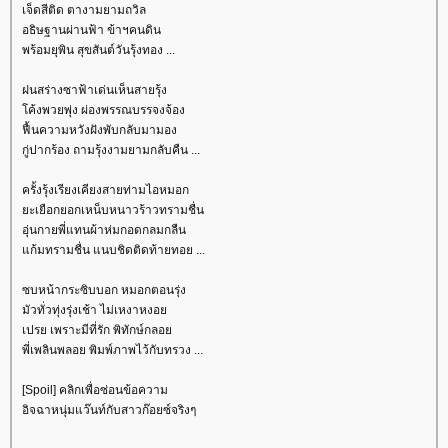
เจ็ดสีติด ตางามยามถวิล
อธิษฐานผ่านฟ้า ข้าฯคนดิน
พร้อมยุพิน สุขสันต์วันรุ้งทอง ...
ฝนสร่างซาฟ้าเด่นเห็นสายรุ้ง
ค้งพวยพุ่ง ผ่องพรรณบรรจงจ้อง
ฟื้นความหวังฝังพับกลับมามอง
กู่ปากร้อง ถามรุ้งงามยามกลับคืน ...
ครั้งรุ้งเรียงเคียงสายท่ามไอหมอก
ะเยือกยอกเหน็บหนาวร้าวทรามชื่น
อุ่นกายพี่แทนผ้าห่มกอดกลมกลืน
ก้มทรามชื่น แนบชิดติดท้ายทอย ...
ซบหน้ากระซิบบอก หมอกตอนรุ่ง
มัวทั่วทุ่งรุ่งเช้า ไม่เหงาหงอ
เปรย เพราะมีที่รัก พิทักษ์กลอ
พี่เพลินพลอย พิมพ์ภาพไว้กับทรวง ...
[Spoil] คลิกเพื่อซ่อนข้อความ
อิจฉาหนุ่มแว๊นท์กับสาวก๊อยซ์จริงๆ