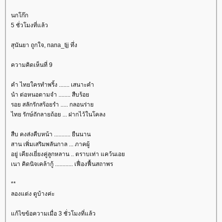
นกโก๊ก
5 ชั่วโมงที่แล้ว
สุนันยา ถูกใจ, nana_tjj ทึ่ง
ความคิดเห็นที่ 9
คำ ไทยใครทำพริ้ง ....... เสนาะคำ
นำ ต่อหนอตามจำ ........ สืบร้อ
รอย สลักรักสร้อยรำ ..... กลอนร่า
ไทย รักษ์ถักลายถ้อย ... ฝากไว้ในโคลง
สืบ คงส่งคืบหน้า ........... ยืนนาน
สาน เพิ่มเสริมพลันกาล ... ภาคผู้
อยู่ เคียงเยี่ยงคู่ลูกหลาน .. ตราบเท่า แคว้นเอ
เนา คิดนิจเคล้ากู้ ............ เฟื่องฟื้นสถาพร
**
ลองแต่ง ดูบ้างค่ะ
ก้ไขข้อความเมื่อ 3 ชั่วโมงที่แล้ว