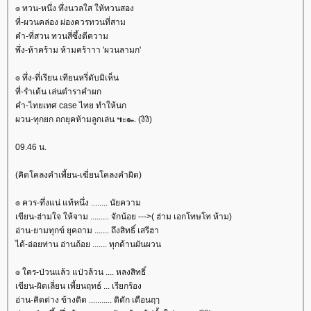
๏ ทวน-หนึ่ง ทึ่งนวลใส ให้ทวนสอง
ที่-ผวนคล่อง ผ่องควรทวนที่สาม
คำ-ที่สวน ทวนสี่ซึ้งตีความ
พึ่ง-ห้าคร้าม ห้ามคร้าาา 'ผวนลามก'
๏ ทึ่ง-ที่เรียน เทียนหรี่ดับมิเห็น
ที่-รำเต้น เล่นตำราคำผก
คำ-ไทยเทศ case ไทย ทำให้นก
ผวน-ทุกยก ถกยุคห้ามลูกเล่น ๚ะ๛ (งิงิ)
09.46 น.
(คิดโคลงคำเพี้ยน-เฆี่ยนโคลงคำผิด)
๏ ควร-ทึ่งแน่ แท้หนึ่ง ........ นัยความ
เขียน-ฮ่ามใจ ให้จาม ......... จักน้อย --->( ฮ่าม เอกโทษโท ห้าม)
อ่าน-ยามทุกข์ ยุคถาม ....... ถึงสิทธิ์ เสรีฮา
ได้-อ่อยท่าน อ่านถ้อย ....... ทุกด้านผันผวน
๏ ใคร-ป่วนแล้ว แป่วล้วน .... หลงสิทธิ์
เขียน-ผิดเลี่ยน เพี้ยนฤทธ์ ... เรียกร้อง
อ่าน-คิดต่าง ข้างติด ........... ติตัก เตือนฤๅ