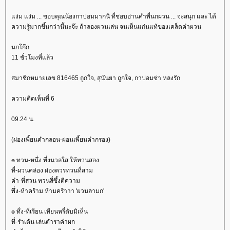
ง่ม แง่ม ... ขอบคุณน้องกาปอมมากนิ ที่ชอบอ่านคำพี่นกผวน ... จะสนุก และ ได้
ความรู้มากขึ้นกว่านี้นะจ๊ะ ถ้าลองผวนเล่น จนเห็นแก่นแท้ของเคล็ดคำผวน
นกโก๊ก
11 ชั่วโมงที่แล้ว
สมาชิกหมายเลข 816465 ถูกใจ, สุนันยา ถูกใจ, กาปอมซ่า หลงรัก
ความคิดเห็นที่ 6
09.24 น.
(ผ่องเพี้ยนคำกลอน-ผ่อนเพี้ยนคำกรอง)
๏ ทวน-หนึ่ง ทึ่งนวลใส ให้ทวนสอง
ที่-ผวนคล่อง ผ่องควรทวนที่สาม
คำ-ที่สวน ทวนสี่ซึ้งตีความ
พึ่ง-ห้าคร้าม ห้ามคร้าาา 'ผวนลามก'
๏ ทึ่ง-ที่เรียน เทียนหรี่ดับมิเห็น
ที่-รำเต้น เล่นตำราคำผก