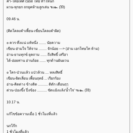
คำ-ไทยเทศ case ไทย ทำให้นก
ผวน-ทุกยก ถกยุคห้ามลูกเล่น ๚ะ๛ (งิงิ)
09.46 น.
(คิดโคลงคำเพี้ยน-เฆี่ยนโคลงคำผิด)
๏ ควร-ทึ่งแน่ แท้หนึ่ง ........ นัยความ
เขียน-ฮ่ามใจ ให้จาม ......... จักน้อย ---> (ฮ่าม เอกโทษโท ห้าม)
อ่าน-ยามทุกข์ ยุคถาม ....... ถึงสิทธิ์ เสรีฮา
ได้-อ่อยท่าน อ่านถ้อย ....... ทุกด้านผันผวน
๏ ใคร-ป่วนแล้ว แป่วล้วน .... หลงสิทธิ์
เขียน-ผิดเลี่ยน เพี้ยนฤทธ์ ... เรียกร้อง
อ่าน-คิดต่าง ข้างติด ........... ติตัก เตือนฤๅ
ด่วน-ป่องขึ้ง ปึ่งข้อง ........... ขัดแย้งแล้ง'น้ำใจ' ๚ะ๛ (งิงิ)
10.17 น.
ก้ไขข้อความเมื่อ 1 ชั่วโมงที่แล้ว
นกโก๊ก
1 ชั่วโมงที่แล้ว