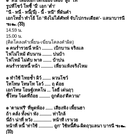
๏ 'หนี้' เสียงเอก เสกเอียง เสียง 'สูง' โท
รูปที่โชว์ โทชี้ 'นี่' เอก 'ต่ำ'
"นี - หนี่ - หนี้(นี่) - นี้ - หนี" ที่ผันคำ
เอกโทย้ำ ทำโย้ โถ 'ฟังไม่ได้ศัพท์ จับไปกระเดียด'- แลนาบารนี
๚ะ๛ (งิงิ)
14.59 น.
15.00 น.
(คิดโคลงคำเพี้ยน-เฆี่ยนโคลงคำผิด)
๏ คนร่ำรวยนี่ หน้า ......... เบิกบาน จริงแล
ไฟไม่ไหม้ ดับนาน ........ บ่นบ้า
ไฟไหม้ ไม่ดับ พาล ....... บ้าบ่น
คนร่ำรวยหนี้ หน้า .......... เหี่ยวแห้งจริงไหม
๏ ทำใช้ ไทยช้ำ ผิว์ ....... ผวนโชว์
ทโทษ โทษโท โลว์ ..... ฤ ด้อ
เอกโทษ โอษฐ์เทคโน ... โลยี่ เด่นฤๅ
ชี้โทษ โฉดที่ถ้อย ......... ถูกต้อง'ตีความ'
๏ 'ตามฟรี' ที่พูดพ้อง ...... เสียงฟัง เพี้ยนฮา
ถ้า คลั่ง ทั้งฆ่า พัง .......... ท่าใกล้
นี่ถ้า น่าที่ หวัง ............... หน้าที เราเว
หน้าที่ หนี้ 'ท่าใช้ ............ ถูก' ใช้หนี้คืน-ผิดฤๅแลนา บารนี ๚ะ๛
(งิงิ)