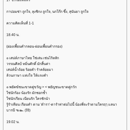
กาปอมซ่า ถูกใจ, ลุงชิกง ถูกใจ, นกโก๊ก ซึ้ง, สุนันยา ถูกใจ
ความคิดเห็นที่ 1-1
18.40 น.
(ผ่องเพี้ยนคำกลอน-ผ่อนเพี้ยนคำกรอง)
๏ เสน่ห์ภาษาไทย ใช่เล่น เช่นไร้หลัก
วรรณศิลป์ หมิ่นศักดิ์ มักสิ้นค่า
เสน่ห์น้ำถ้อย ร้อยคำ รำคล้อยมา
ล้วนภาษา แห่งใจ ให้แจงคำ
๏ พยัคฆ์ชนะขาดคู่ขวัญ > < พยัญชนะขาดคู่กวัก
ช่นักร้อง น้องรัก มักชอกช้ำ
ช่นักเรียน เนียนรัก ใครชักนำ
รู้รำเทียน เรียนทำ ตาม 'ตำรา'-ตารำท่าต่อไปนี้ น้องพี่จะรำตามใครฤๅ แลนา
บารนี ๚ะ๛ (งิงิ)
19.02 น.