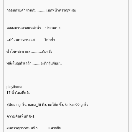
กลอนก่ายคำผวนก้ม..........แบกหน้าครวญหมอง
คลองมวนมวลแหล่งน้ำ.....ปรวนแปร
ปป่วนตามกระแส...........โศกช้ำ
ซ้ำโชคชะตาแล.............ภัยหยั่ง
พลั้งใหญ่ทำเลล้ำ..........ระทึกลุ้นกับฝน
ploythana
17 ชั่วโมงที่แล้ว
สุนันยา ถูกใจ, nana_tjj ทึ่ง, นกโก๊ก ซึ้ง, kinkan00 ถูกใจ
ความคิดเห็นที่ 8-1
ฝนครวญราวหม่นฟ้า............แพรกฝัน