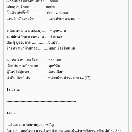
๏ กลุ่มนาง กลางหนุ่มน้อย .... กิ๊กกั๊ก
หยิกคู่ อยู่คิกคัก ................. ยักย้า
กิ๊กเจ้า เก่าจิ๊กจั๊ก ................. กักกอด ก่ายแก
หมรัก มักแหลร้าย ............. แม่หม้ายหมางหมอง
๏ น้องคราง นางคล้องคู่ ........ หนุกหนาน
รมพยัคฆ์ รักพระยมพยาน ..... ร่านร้อง
ป้องขู่ ปู่ข้องขาน ................. ปั่นป่วน
้ายท่า หย่าท้ายท้อง ........... หย่อนย้อยยิ้มแห
๏ แท้คน ทนแค่คล้อย .......... ถอยแถก
เถียงบ่น ทนเบี่ยงแบก .......... ทุกข์ท้น
ชู้ใคร่ ใช่คู่แขก ................... เฉือนเชือด
นำคิด นิดคำค้น .................. หน่อยน้าหน้านวล ๚ะ๛ (งิงิ)
13.53 น.
-----------------------------------------------------------
14.02
กลโคลงผวน 'พยัคฆ์คู่ครองขวัญ'
(แต่ละบาทกลโคลง ผวนคำคู่หน้าบาท และ เน้นคำคู่พยัญชนะเพียงคู่เดียวเรียง