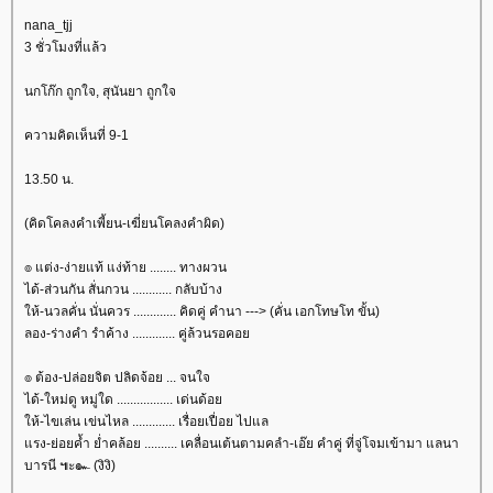
nana_tjj
3 ชั่วโมงที่แล้ว
นกโก๊ก ถูกใจ, สุนันยา ถูกใจ
ความคิดเห็นที่ 9-1
13.50 น.
(คิดโคลงคำเพี้ยน-เฆี่ยนโคลงคำผิด)
๏ แต่ง-ง่ายแท้ แง่ท้าย ........ ทางผวน
ได้-ส่วนกัน สั่นกวน ............ กลับบ้าง
ห้-นวลคั่น นั่นควร ............. คิดคู่ คำนา ---> (คั่น เอกโทษโท ขั้น)
ลอง-ร่างคำ รำค้าง ............. คู่ล้วนรอคอ
๏ ต้อง-ปล่อยจิต ปลิดจ้อย ... จนใจ
ได้-ใหม่ดู หมู่ใด ................. เด่นด้อ
ห้-ไขเล่น เข่นไหล ............. เรื่อยเปื่อย ไปแล
รง-ย่อยค้ำ ย่ำคล้อย .......... เคลื่อนเต้นตามคลำ-เอ๊ย คำคู่ ที่จู่โจมเข้ามา แลนา
บารนี ๚ะ๛ (งิงิ)