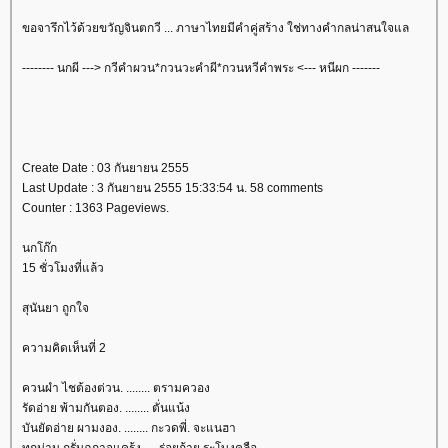
ขอจารึกไว้ด้วยขวัญจินตกวี ... ภาษาไทยมีคำคู่สร้าง ใช่ทางคำกลน่าสนใจแล
-------- นกผี ---> กวีคำผวน*กวนวะคำผี*กวนหวีคำพระ <--- หนีผก -------
Create Date : 03 กันยายน 2555
Last Update : 3 กันยายน 2555 15:33:54 น. 58 comments
Counter : 1363 Pageviews.
นกโก๊ก
15 ชั่วโมงที่แล้ว
สุนันยา ถูกใจ
ความคิดเห็นที่ 2
ควนผำ ไชต้องต่วน. ........ ตรามควอง
รัดอ่าย พ้ามกันตอง. ........ ตั่นแน้ง
บันยัดอ่าย ผามงอง. ........ กะวดพี่. จะแนฮา
ทกน่าน กรั่นฉกาจแคร้ง. ... ร่อยถ้าย ระโบงคลือ