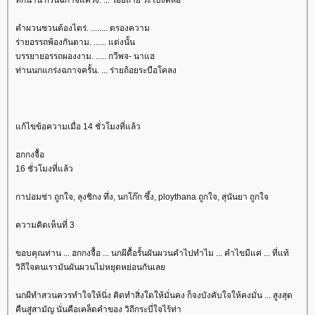
คำผวนชวนต้องไตร่. ........ ตรองความ
ร่ายอรรถพ้องกันตาม. ...... แต่งนั้น
บรรยายอรรถผองงาม. ..... กวีพจ- นาแฮ
ท่านนกแกร่งฉกาจครั้น. ... ร่ายถ้อยระบือโคลง
ก้ไขข้อความเมื่อ 14 ชั่วโมงที่แล้ว
ฮกกงจื้อ
16 ชั่วโมงที่แล้ว
กาปอมซ่า ถูกใจ, ลุงชิกง ทึ่ง, นกโก๊ก ซึ้ง, ploythana ถูกใจ, สุนันยา ถูกใจ
ความคิดเห็นที่ 3
ขอบคุณท่าน ... ฮกกงจื้อ ... นกผีดื้อรั้นผันผวนคำไปทำไม ... คำไขมีแค่ ... ที่แท้
วิถีใจคนเรามันผันผวนไม่หยุดหย่อนกันเล
นกผีทำสวนควรทำใจให้นิ่ง คิดทำสิ่งใดให้มั่นคง ก็จงบังคับใจให้คงมั่น ... สูงสุด
คืนสู่สามัญ นั่นคือเคล็ดคำของ วิถีกระบี่ใจไร้ท่า