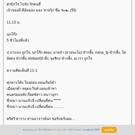
ศรปักใจ ไปจัก รักคนที่
เจ้าของมี คีย์หมอง มอง 'สายรุ้ง' ซึม ๚ะ๛ (งิงิ)
11.13 น.
นกโก๊ก
5 ชั่วโมงที่แล้ว
ป.ปาแปง ถูกใจ, นกโก๊ก สยอง, ยายจ๋า (ยายนะโม) ขำกลิ้ง, nana_tjj ขำกลิ้ง, โค
อัสดง ขำกลิ้ง, kinkan00 ทึ่ง, ลุงชิกง ขำกลิ้ง, อเวรา ถูกใจ
ความคิดเห็นที่ 11-1
ทุกทางโค้ง โยงผ่อน ถอนเกียร์ต่ำ
เมื่อตกค่ำ หยุดแว๊นท์ แผนเข้าหา
คนคร่อมหลัง ก๊อยซ์สาว หนาวอุรา
ขี่รถมา นานแล้วนี่ เปลี่ยนขี่คน """"""
ขี่รถมา นานแล้วนี่ เปลี่ยนขี่คน ...........
คริคริ คารวะ ท่านอาจารย์นก ขอรับครับผม ..
BlogGang.com ใช้คุกกี้เพื่อพัฒนาประสบการณ์การใช้งานของคุณ
อ่านเพิ่มเติมได้ที่นี่
ลุงชิกง