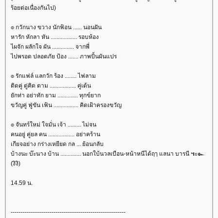
ร้อยต่อเนื่องกันไป)
๏ กวักนาง ขวาง นักฟ้อน ...... นอนฝัน
หารัก หักลา หัน .................. รอบห้อง
ไผจัก ผลักใจ ผัน ............... จากพี่
ไปพรอด ปลอดภัย ป้อง ....... ภาพปั้นผันแปร
๏ รักแฟล์ แลกวัก ร้อง ........ ไฟลาม
ติดคู่ ตู่คิด ตาม .................. คู่เต้น
ักท่า อย่าทัก ยาม .............. ทุกข์ยาก
ขวัญคู่ ฟู่ขัน เฟ้น ................. คิดเฝ้าครองขวัญ
๏ จันทร์ใหม่ ใจมั่น เจ้า ......... ไม่จน
คนอยู่ คู่ยล คน .................. อย่าคร้าน
เกียจอย่าง กร่างเหยียด กล ... ย้อนกลับ
บ้างนะ บ๊ะนาง บ้าน .............. นอกใบ้นวลเบือน-หน้าหนีได้ฤๅ แลนา บารนี ๚ะ๛
(งิงิ)
14.59 น.
-----------------------------------------------------------