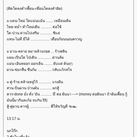
(คิดโคลงคำเพี้ยน-เฆี่ยนโคลงคำผิด)
๏ แดน-ใหม่ ใดแม่นแม้น ........ เหมือนเดิม
ไทย-หม่ำ ทำใหม่เติม ............ ต่อใช้
ด-ป่วน ด่วนไปเสริม ............. ซิแย่
ทน-ไม่ดี มีได้ ..................... เดือนร้อนนอนครวญ
๏ ม่วน-หลาย หมายล้วนรอด ... รำเพลิน
ผน-เปิ่นใด ไป่เดิน ............... ด่วนล้ม
ม่น-เอินหยอก ออกเยิน ......... ยับแต่ ต้นฤๅ
ผวน-ข่มกลืน ขืนก้ม ............... กลับแก้กลใจ
๏ คู่-ร้าย คล้ายหลู่ไร้ .............. แรงฝัน
สวน-ปั่นผวน ป่วนผัน ............. ผกสู้
ควร-done มั่ง ดั่ง 'มัน ............ นี่' ต่อ ฝันนา ---> (money ต่อฝันนา ถ้าฝันเพี้ยน กู้
มันนี่มากินละก้อ จบกัน งิงิ)
สู้-คู่ผวน ควรผู้ ...................... พี่ให้ขวัญดี ๚ะ๛
13.17 น.
นกโก๊ก
2 ชั่วโมงที่แล้ว