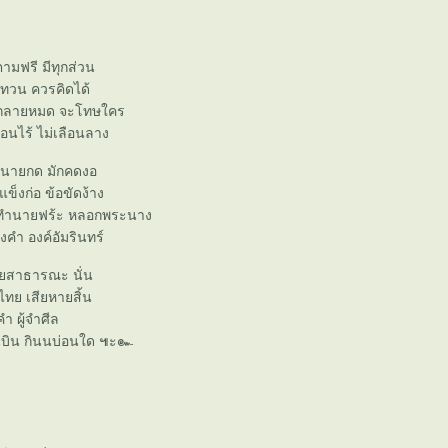
ตามฟรี มีทุกส่วน
ทวน ควรคิดได้
ย กลายหมด จะโทษใคร
ือนไร้ ไม่เลือนลาง
 นายกด มักคดงอ
แข็งก่อ ข้อขัดง้าง
ทำนายฟร้ะ หลอกพระนาง
งคำ องค์อัมรินทร์
ยสาธารณะ นั่น
ไทย เสียหายสิ้น
ำ ผู้จำศีล
อนบิน กินนบ่อนใด ๚ะ๛