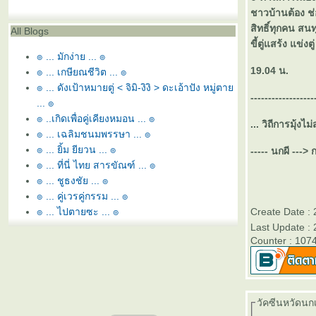
ชาวบ้านต้อง ช
สิทธิ์ทุกคน สนท
All Blogs
ขี้ตู่แสร้ง แข่งต
๏ ... มักง่าย ... ๏
19.04 น.
๏ ... เกษียณชีวิต ... ๏
๏ ... ดังเป้าหมายตู่ < จิมิ-งิงิ > ดะเอ้าปัง หมู่ตา
----------------
... ๏
๏ ..เกิดเพื่อคู่เคียงหมอน ... ๏
... วิถีการมุ้งไ
๏ ... เฉลิมชนมพรรษา ... ๏
๏ ... ยิ้ม ยียวน ... ๏
----- นกผี ---
๏ ... ที่นี่ ไทย สารขัณฑ์ ... ๏
๏ ... ชูธงชัย ... ๏
๏ ... คู่เวรคู่กรรม ... ๏
๏ ... ไปตายซะ ... ๏
Create Date : 
๏ ... หอ นอ สระอี โท = หนี้ ... ๏
Last Update : 
Counter : 107
๏ ... ยามว่าง ... ๏
๏ ... สุพรรณหงส์ทรงภู่ห้อย ... ๏
๏ ... ลูกล่อ ลูกชน ... ๏
๏ ... พยูน ใกล้สูญพันธ์ุ ... ๏
วัคซีนหวัดนกเข
๏ ... อิอิ - กัดฟัน สู้ยิบตา ... ๏