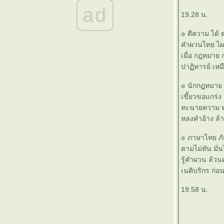
๏ ... อดตาย <หิวแสง> อายตด ... ๏
ad
๏ ... คมคำ<>คำคม ... ๏
19.28 น.
๏ ... กลับตาลปัตร ... ๏
๏ ตีความ ได้ 
๏ ... หมอคาง < ดำ > คอหมาง ... ๏
คำผวนไทย ไผ
๏ ...เพ็ชรน้ำหนึ่ง ... ๏
เมื่อ กฎหมา
๏ ... ปลายทางฝัน ... ๏
ปาฏิหารย์ เหม
๏ ... ไม้ขัดหม้อ ... ๏
๏ ... ฝั่งฝัน วันนี้ ... ๏
๏ นักกฎหมาย
๏ ... สมองฝ่อ ... ๏
เขี้ยวขอแกร่ง 
๏ ... เกิดมาเพื่อใตร ... ๏
ทะนายความ 
๏ ... มิตรภาพ ต่างวัย... ๏
หลงคำอ้าง ล้า
๏ ... มิตรภาพ ... ๏
๏ ... My Hope ... ๏
๏ ภาษาไทย ภั
๏ ... คิดถึงแม่ ... ๏
ตามไม่ทัน มั่น
๏ ... ต้มยำกุ้ง ... ๏
รู้คำผวน ล้วนค
๏ ... โจ๊กเหล้า >< เจ้าโลก... ๏
เนติบริกร ก่
๏ ... แหลมทองของไทย ... ๏
19.58 น.
๏ ... ไทย ชัยชะโย้ ... ๏
๏ ... เกิดมาทำไม ... ๏
๏ ... ตำนาน <> กล้วยน้ำว้า ... ๏
๏ ... ทำไม เด็ก ต้องเถียง ... ๏