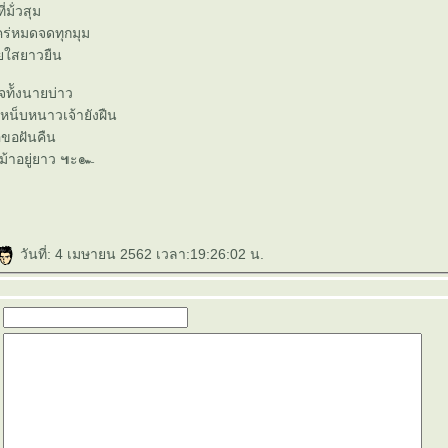
ี่ม้่วสุม
ร่หมดจดทุกมุม
ใยใสยาวยืน
ใจท้ังนายบ่าว
หน็บหนาวเจ้ายังฝืน
อขอฝันคืน
จู่เม้าอยู่ยาว ๚ะ๛
วันที่: 4 เมษายน 2562 เวลา:19:26:02 น.