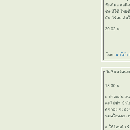
๏ ...Unforgettable ... ๏
พัง-สิพ่อ ส่อพ
๏ ... เอกภพ >เอกภาพ< เอกเพ้อ ... ๏
ชั่ง-ที่ใช้ ไทย
๏ ... ลุ้นระทึก ... ๏
มัน-ไร้คม ล้ม
๏ ... งบ เงิน งาน งุบงิบ เงิบ งาบ งี๊เง๊า ... ๏
๏ ...ไทยไม่นิยม ... ๏
20.02 น.
๏ ... ค้อนโขก >สาน< โขลกฆ้อน ... ๏
๏ ... กองพันทหารมโหรี ... ๏
๏ ... ก๊อปมาทั้งดุ้น ... ๏
๏ ... ตามอารมณ์ ... ๏
ดย:
นกโก๊ก
๏ ... ผิวลมพริ้ว ผ่านเลาขลุ่ย ... ๏
๏ ... สงครามดาว ... ๏
๏ ...ขำขัน ฉันท์ ตลก ... ๏
วัคซีนหวัดนกเข
๏ ... ตีความ >< ตามฟรี ... ๏
๏ ... น้อง>รัก<น้อง ... ๏
18.30 น.
๏ ... ใกล้ดัน > หลอก < กันได้... ๏
๏ ถ้าจะสน จ
๏ ...กระแตแต้แว้ด ... ๏
คนไม่ซ่า ข้าไ
๏ ...โหนตามกระแส ... ๏
ดีชั่วมั่ง ชั่งมั
๏ ... ตบหน้า ตบหลัง ... ๏
หมดใจหงอก 
๏ ... ร่มไม้ชายคา ... ๏
๏ ... สองต้องห้าม ... ๏
๏ ให้ร้อนต้ว ร
๏ ... ชีวัน เยาวัย ใช้ชีวา ชราวัย ... ๏