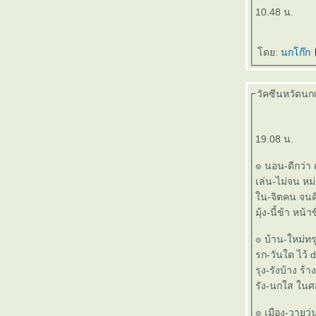
๏ ... แสงชีวิต ฟ้า ส้ม เหลิอง แดง ... ๏
10.48 น.
๏ ... เนเวอร์แลนด์ แดนเอไอ ... ๏
๏ ... เงินทอง ของมีค่า ... ๏
ดย:
นกโก๊ก
๏ ... หิ่งห้อย ... ๏
๏ ... แปรอักษร ... ๏
๏ ... ทุนเทศไป ทุนไทยมา ... ๏
วัคซีนหวัดนกเข
๏ ... ผิด ควร >< ผวน คิด ... ๏
๏ ... เยาวนารี < MV > เยาวราช ... ๏
๏ ... กุสลา ธัมมา ... ๏
19.08 น.
๏ ... รถไฟฟ้า ติดพัดลม ร่อน เหินลอยฟ้า ... ๏
๏ ... ธรรมชาติบำบัด ... ๏
๏ นอน-ดีกว่า ด
๏ ... ปล่อยอารมณ์ ล่องลอยไป ในสายลม ... ๏
เล่น-ไม่จน หม
๏ ... คีตศิลป์ ... ๏
น-จิตคน จนคิด
๏ ... ครัวไทย สู่ ครัวโลก ... ๏
มุ้ง-นี้ข้า หน้าขี
๏ ... ชั่วนิจนิรันดร ... ๏
๏ บ้าน-ใหม่ทรุ
๏ ... ดุ้นบักเอ้บเยย ... ๏
รก-วันใด ไว้ 
๏ ...วันภาษาไทย ... ๏
รุง-รังบ้าง ร้
๏ ...วิบัติภัย ... ๏
รัง-นกใส ในศ
๏ ... แอบซ่อน ... ๏
๏ ...วณิพก ... ๏
๏ เมือง-วายวุ