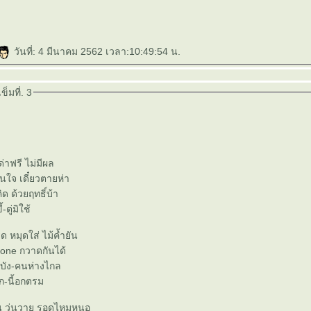
วันที่: 4 มีนาคม 2562 เวลา:10:49:54 น.
็มที่. 3
่าฟรี ไม่มีผล
่นใจ เดี๋ยวตายห่า
 ด้วยฤทธิ์บ้า
้-ตู่มิใช้
ด หมุดใส่ ไม้ค้ำยัน
done กวาดกันได้
างบัง-คนห่างไกล
ก-นี้อกตรม
่น วุ่นวาย รอดไหมหนอ