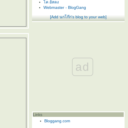
ค อัสดง
Webmaster - BlogGang
[Add นกโก๊ก's blog to your web]
ad
Links
Bloggang.com