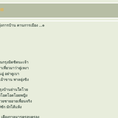
 ยุ่งการบ้าน คานการเมือง ...๏
านกรุงมิดชิดนะเจ้า
้าเที่ยวมาว่าคู่เหงา
็นอู่ อย่าดูเบา
เม้าขาน พาลยุ่งขิง
กรุงบ้านย่านใดโว
ยโอด
อด
อยหญิง
ยชายอายเพื่อนจริง
่ซัก มักไส้แห้ง
ง เคืองกาลมารครอบครอง