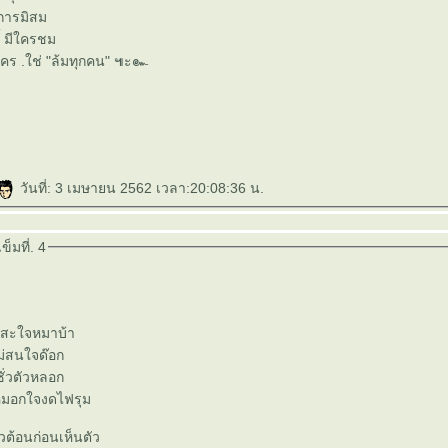
ิ-การมิสม
ชี้ มีใครชม
ใคร .ใช่ "ล้มทุกคน" ๚ะ๛
วันที่: 3 เมษายน 2562 เวลา:20:08:36 น.
็มที่. 4
นสะใจหมาบ้า
ม่สนใจด๊อก
่วซั่วตัวหลอก
หมอกใจงดไฟรุม
้วต้อนก่อนเห็นตัว