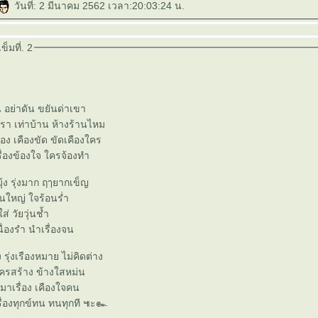
วันที่: 2 มีนาคม 2562 เวลา:20:03:24 น.
็มที่. 2
ัน อย่าดัน ขยันด่าเขา
รา เท่าบ้าน ห้างร้านไหม
ง เคืองขัด ขัดเคืองใคร
เรื่องข้องใจ ใครจ้องทำ
ง รุ่งมาก ฤๅยากเข็ญ
็นใหญ่ ใจร้อนร่ำ
ใส่ วัยวุ่นช้ำ
เนื่องรำ นำเรื่องจน
รุ่งเรืองหมาย ไม่คิดต่าง
ใครสร้าง ข้างใสหม่น
เมาเรื่อง เคืองใจคน
มุ้งบ้านเมือง เรื่องทุกข์ทน ทนทุกที ๚ะ๛