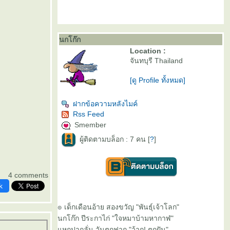
นกโก๊ก
Location :
จันทบุรี Thailand
[ดู Profile ทั้งหมด]
ฝากข้อความหลังไมค์
Rss Feed
Smember
ผู้ติดตามบล็อก : 7 คน [
?
]
4 comments
k
๏ เด็กเดือนอ้าย สองขวัญ "พันธุ์เจ้าโลก"
นกโก๊ก ปีระกาไก่ "ใจหมาบ้ามหากาฬ"
หกปากลั่น วันตกฟาก "ว้าก! ตกฝัน"