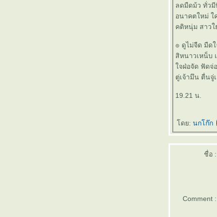
ลดมืดม้ว ทั่วมีท
๏ ... ช่วยหนูหน่อย ... ๏
อนาคตใหม่ ใค
๏ ... อยู่ไป ก็ รกโลก ... ๏
คติหนุ่ม สาว
๏ ... อำลา อาลัย เอาเลย เอ่ยล้อ ... ๏
๏ ... ปลดทุกข์ >ได้< ง่ายจะตาย ... ๏
๏ ดูไม่จืด มืด
๏ ... ทางทุกสาย > มุ่ง > ไปทำเนียบ ... ๏
สิหนาวเหน็บ เ
๏ ... รัก >หลง< รัก ... ๏
จฝ่อจัด ฟัดจ่
๏ ... โลกทำใครร้อน >แรง< ร้อนใครทำโลก ...
ตู่เจ้ามึน ตื่น
๏
๏ ... สั่ง ปะตัด วิมาน >< สาน ปฏิวัติ มั่ง ... ๏
19.21 น.
๏ ... คิดบ้าง > ลิง ค่าง < บิดเบือน ... ๏
๏ ... สรรเสริญ เทอดทูน คุณพระ คัมครอง ... ๏
ดย:
นกโก๊ก
๏ ... ใต้ฟ้า เหนือดิน ... ๏
๏ ... แก้ได้ แก้เสีย ... ๏
๏ ... คิดไป >< ใครปิด ... ๏
ชื่อ :
๏ ... ใข้น้ำมัน > done < ไม่ใช้น้ำกู ... ๏
๏ ... พรผีหลง ... ๏
๏ ... เร่งเร้าขอปล่อย >< เร่งร้อยขอเปล่า ... ๏
๏ ... วิถีชีวิตที่แตกต่าง ... ๏
Comment :
๏ .. ลอยมา แล้วก็ ลอยไป ... ๏
๏ ... มาร กินใจ ... ๏