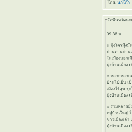
ดย:
นกโก๊ก
๏ ... ทำนองเอื้อ เนื้อแก้ว ... ๏
๏ ... # Save ทับลาน ... ๏
๏ ... ยาม้า ยาขยัน ... ๏
วัคซีนหวัดนกเข
๏ ... บุปผาสวรรค์ ... ๏
๏ ... ดวงใคร ดวงมัน ... ๏
09.38 น.
๏ ... สร้างคู่คำ < ผวน > คำคู่สร้าง ... ๏
๏ ... กล้วยไม้ ออกดอกช้า ฉันใด ... ๏
๏ มุ้งใครมุ้งม
๏ ... สวรรค์บ้านนา ... ๏
บ้านท่านบ้านเ
๏ ... ทำนองเสนาะ ... ๏
นเมืองนอกเมือ
๏ ... มนต์กวีเพื่อชีวิต ... ๏
มุ้งบ้านเมือง 
๏ ... แขก งู >ครู< แง่ก แง่ก ... ๏
๏ หลายหลากมุ้
๏ ... 15 ล้าน vs 3 แสน ... ๏
บ้านไป่เย็น เป
๏ ... ผลไม้พืชผัก เม็ด >ในฝัก คม< เดล็ด คำคม
เมืองไร้สุข รุก
นฝัก ... ๏
มุ้งบ้านเมือง 
๏ ... แหล่งอาหารมั่นคง ดงผึ้งเอไอ ... ๏
๏ ... มือกระบี่ไม่มีท่า ... ๏
๏ รวมหลายมุ้ง 
๏ ... บ้านโคลงผวน [๔๔] ... บ้านสายรุ้ง ... ๏
หมู่บ้านใหญ่ 
๏ ... เกมรุกฆาต ... ๏
ชาวเมืองเล่า 
๏ ... เรื่องสั้น ... ๏
๏ ... ปริศนา คำว่า " จอด " ... ๏