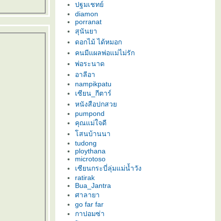
ปฐมเชทย์
diamon
porranat
สุนันยา
ดอกไม้ ได้หมอก
คนมีแผลพ่อแม่ไม่รัก
พ่อระนาด
อาลีอา
nampikpatu
เซียน_กีตาร์
หนังสือปกสว
pumpond
คุณแม่ใจดี
สนบ้านนา
tudong
ploythana
microtoso
เซียนกระบี่ลุ่มแม่น้ำวัง
ratirak
Bua_Jantra
ศาลายา
go far far
กาปอมซ่า