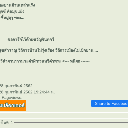
่องบานต้านเหล่าแร้ง
ุกข์ คิดมุขแย้ง
ู่ ซี้หมู่ฤๅ ๚ะ๛
------- ขอจารึกไว้ด้วยขวัญจินตกวี ----------------------
ม่สุขสำราญ วิถีการบ้านไม่รุ่งเรือง วืถีการเมืองไม่เบิกบาน ...
> กวีคำผวน*กวนวะคำผี*กวนหวีคำพระ <--- หนีผก ------
28 กุมภาพันธ์ 2562
28 กุมภาพันธ์ 2562 19:24:44 น.
4 Pageviews.
Share to Faceboo
็มที่. 1