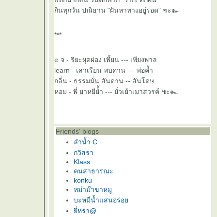
กินทุกวัน ปณิธาน "ฝันหาทางอยู่รอด" ๚ะ๛
***
๏ จ - ริยะผุดผ่อง เพี้ยน --- เพียงพาล
learn - เล่าเรียน พบคาน --- พ่อค้ำ
กลิ่น - ธรรมมั่น สันดาน -- สันโดษ
หอม - พี่ ยาหยีย้้ำ --- ยั่วเย้าเมาสวรค์ ๚ะ๛
Friends' blogs
ลำน้ำ C
กวิสรา
Klass
คนสาธารณะ
konku
หม่าม๊าขาหมู
บะหมี่น้ำแสนอร่อ
ี่หร่า@