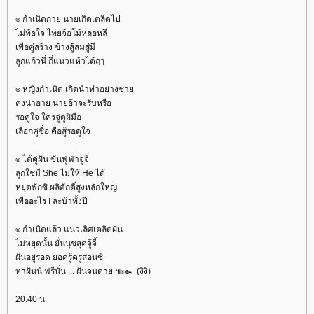
๏ กำเนิดกาย นายเกิดเตลิดไป
ไม่ท้อใจ ไทยจ้อโม้หลอหลี
เพื่อคู่สร้าง ข้างสู้สมสู่มี
ลูกแก้วนี่ กี่แนวแห้วได้ฤๅ
๏ หญิงกำเนิด เกิดนำทำอย่างชา
คงน่าอาย นายอ้าจะรับหรือ
รอคู่ใจ ใครจู่ดูฝีมือ
เลือกคู่ซื่อ คือสู้รอดูใจ
๏ ได้คู่ฝัน ขันฟู่ฟ่าจู๋จี๋
ลูกใช่มี She ไม่ให้ He ได้
หยุดพักซิ ผลิศักดิ์สูงหลักใหญ่
เพื่ออะไร I ละบ้าทั้งปี
๏ กำเนิดแล้ว แน่วเลิศเตลิดฝัน
ไม่หยุดนั้น ยั่นนุชสุดจู้จี้
ฝันอยู่รอด ยอดรู้ครูสอนซี
หาฝันนี่ ฟรีนั่น ... ฝันจนตาย ๚ะ๛ (งิงิ)
20.40 น.