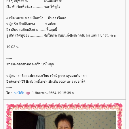
ิง ขู่ อยู่ขิงหงิม ................ มนต์มะเหงก
เรือ พัก รักเพื่อร้อง ............ จอดให้ดูใจ
๏ เพื่อ หมาย พายเมื่อหน้า ... มีนาง เรือแล
หญิง รัก ยักษ์ลิงหาง .......... หดห้อ
ิง เสียบ เหยียบสิงสาง ....... สิ้นฤทธิ์
รู้ เถิด เลิศทู้ข้อย ............... จักให้กระสุนมนต์-ยิงสะกดลิงลม แลนา บารนี ๚ะ๛
19.02 น.
-----
ชายมะกอกสามตระกร้า ปาไม่ถูก
หญิงมายาร้อยแปดเล่มเกวียน เจ้ามีลูกกระสุนมนต์มายา
ิงส่งเดช (งิงิ ยิงส่งฤทธิ์เดช) เป้งเดียวจอดนะ จะบอกให้
-----
ดย:
นกโก๊ก
1 กันยายน 2554 19:15:39 น.