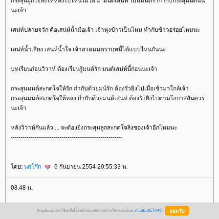
กระสุนผูกใจลิงให้หลงไปไหนไม่ได้ มี 'มนต์เสน่ห์' เป็นมนตรากำกับกระสุนนัดนั้น
นะเจ้า
เสน่ห์ปลายจวัก คือเสน่ห์น้ำมือเจ้า เจ้าหุงข้าวเป็นไหม ทำกับข้าวอร่อยไหมนะ
เสน่ห์น้ำเสียง เสน่ห์น้ำใจ เจ้าสวดมนตราบทนี้ได้แบบไหนกันนะ
บทเรียนก่อนวิวาห์ ต้องเรียนรู้มนต์รัก มนต์เสน่ห์นี้ก่อนนะเจ้า
กระสุนมนต์สะกดใจให้รัก กำกับด้วยมน์รัก ต้องรัวยิงไปเมื่อเข้ามาใกล้เจ้า
กระสุนมนต์สะกดใจให้หลง กำกับด้วยมนต์เสน่ห๋ ต้องรัวยิงไปตามโอกาสอันควร
นะเจ้า
หลังวิวาห์กันแล้ว ... จะต้องยิงกระสุนลูกสะกดใจลิงของเจ้าอีกไหมนะ
---------------------------------------------------------
ดย:
นกโก๊ก
6 กันยายน 2554 20:55:33 น.
08.48 น.
(คำโคลงกล-คนโคลงกรรม)
BlogGang.com ใช้คุกกี้เพื่อพัฒนาประสบการณ์การใช้งานของคุณ
อ่านเพิ่มเติมได้ที่นี่