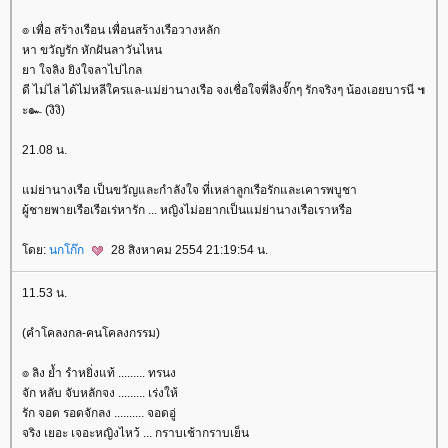
๏ เพื่อ สร้างเรือน เพื่อนสร้างเรือวางหลัก
หา ขวัญรัก หักฝันลาวันไหน
า ใจลิง ยิงใจลาไปไกล
ดี ไม่ไล่ ได้ไม่หลีใครแล-แม่ย่านางเรือ จงเชื่อใจพี่ลิงจั๊กๆ รักจริงๆ น้องเอยบารนี ๚
ะ๛ (งิงิ)
21.08 น.
ม่ย่านางเรือ เป็นขวัญและกำลังใจ ที่เหล่าลูกเรือรักและเคารพบูชา
ผู้ชายพายเรือเรือเร่หารัก ... หญิงไม่อยากเป็นแม่ย่านางเรือเราหรือ
ดย:
นกโก๊ก
28 สิงหาคม 2554 21:19:54 น.
11.53 น.
(คำโคลงกล-คนโคลงกรรม)
๏ ลิง ย้ำ รำหยิ่งแท้ ......... ทรนง
จัก หลับ จับหลักจง ......... เร่งให้
รัก จอด รอดจักลง .......... จอดอู่
จริง เยอะ เจอะหญิงไหว้ ... กราบเช้ากราบเย็น