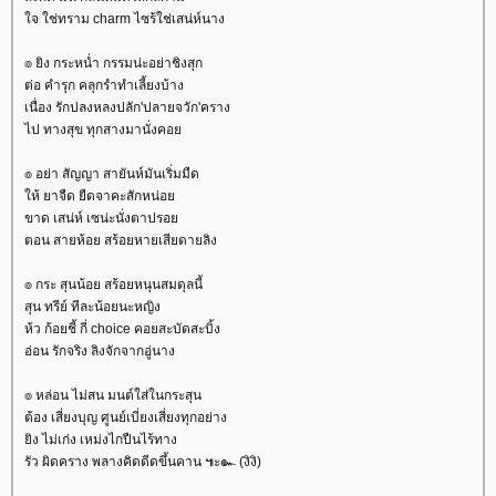
จ ใช่ทราม charm ไซร้ใช่เสน่ห์นาง
๏ ยิง กระหน่ำ กรรมน่ะอย่าชิงสุก
ต่อ คำรุก คลุกรำทำเลี้ยงบ้าง
เนื่อง รักปลงหลงปลัก'ปลายจวัก'คราง
ไป ทางสุข ทุกสางมานั่งคอ
๏ อย่า สัญญา สายันห์มันเริ่มมืด
ห้ ยาจืด ยืดจาคะสักหน่อ
ขาด เสน่ห์ เซน่ะนั่งตาปรอ
ตอน สายห้อย สร้อยหายเสียดายลิง
๏ กระ สุนน้อย สร้อยหนุนสมดุลนี้
สุน ทรีย์ ทีละน้อยนะหญิง
ห้ว ก้อยชี้ กี่ choice คอยสะบัดสะบิ้ง
อ่อน รักจริง ลิงจักจากอู่นาง
๏ หล่อน ไม่สน มนต์ใส่ในกระสุน
ต้อง เสี่ยงบุญ ศูนย์เบี่ยงเสี่ยงทุกอย่าง
ิง ไม่เก่ง เหม่งไกปืนไร้ทาง
รัว ผิดคราง พลางคิดดีดขึ้นคาน ๚ะ๛ (งิงิ)