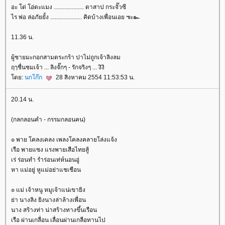
อะ โด่ โอ่ดะแมง .................... ดาสาป กระจั๊วซี
ไร พ่อ ล่อภัยยั้ง ..................... คิดบ้างเพื่อนเอย ๚ะ๛
11.36 น.
ผู้ชายมะกอกสามตระกร้า ปาไม่ถูกเจ้าลิงลม
ฤๅชื่นชมเจ้า ... ลิงจั๊กๆ - รักจริงๆ ... งิงิ
ดย:
นกโก๊ก
28 สิงหาคม 2554 11:53:53 น.
20.14 น.
(กลกลอนคำ - กรรมกลอนคน)
๏ พาย โคลงเคลง เพลงโคลงคลายโล่งแจ้ง
เรือ พายแซง แรงพายเสือไทยสู้
เร่ ร่อนทำ รำร่อนเท่ห์นอนอู่
หา แม่อยู่ หูแม่อย่าแชเชือน
๏ แม่ เจ้าหนู หมูเจ้าแน่เขายิง
่า นางลิง ยิงนางล่าล้างเพื่อน
นาง สร้างท่า น่าสร้างทางขึ้นเรือน
เรือ ผ่านเกลื่อน เลื่อนผ่านเกลือทานไป