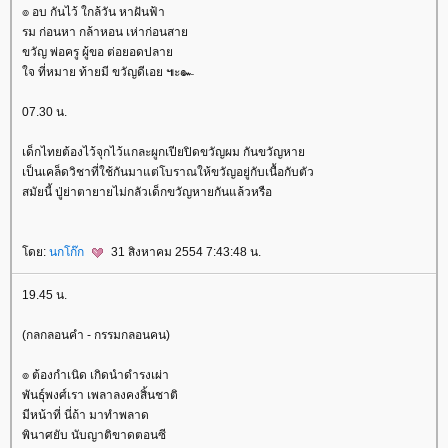
๏ อบ กันไว้ ใกล้วัน หาฝันฟ้า
รม ก่อนหา กล้าหอน เห่าก่อนสา
ขวัญ พ่อครู ผู้ขอ ต่อยอดปลา
จ ที่หมาย ท้ายมี ขวัญดีเอย ๚ะ๛
07.30 น.
เด็กไทยต้องไว้จุกไว้แกละผูกเปียปิดขวัญผม กันขวัญหา
เป็นเคล็ดวิชาที่ใช้กันมาแต่โบราณให้ขวัญอยู่กับเนื้อกับตัว
สมัยนี้ ปู่ย่าตายายไม่กลัวเด็กขวัญหายกันแล้วหรือ
ดย:
นกโก๊ก
31 สิงหาคม 2554 7:43:48 น.
19.45 น.
(กลกลอนคำ - กรรมกลอนคน)
๏ ต้องกำเนิด เกิดนำดำรงเผ่า
พันธุ์พงศ์เรา เพลาลงคงสิ้นชาติ
มีหน้าที่ นี่ถ้า มาทำพลาด
พินาศยับ นับญาติขาดตอนซี