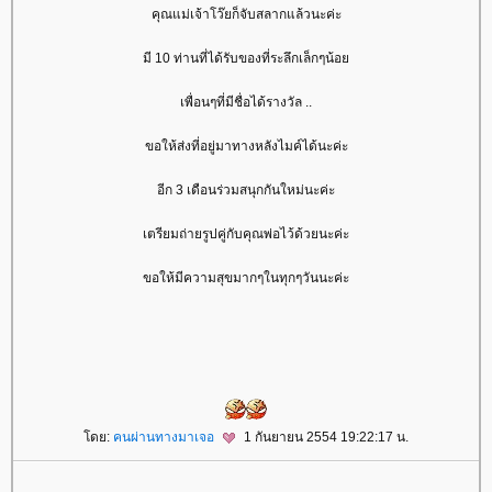
คุณแม่เจ้าโว๊ยก็จับสลากแล้วนะค่ะ
มี 10 ท่านที่ได้รับของที่ระลึกเล็กๆน้อ
เพื่อนๆที่มีชื่อได้รางวัล ..
ขอให้ส่งที่อยู่มาทางหลังไมค์ได้นะค่ะ
อีก 3 เดือนร่วมสนุกกันใหม่นะค่ะ
เตรียมถ่ายรูปคู่กับคุณพ่อไว้ด้วยนะค่ะ
ขอให้มีความสุขมากๆในทุกๆวันนะค่ะ
ดย:
คนผ่านทางมาเจอ
1 กันยายน 2554 19:22:17 น.