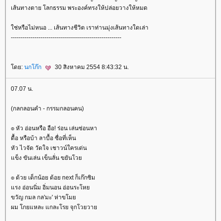
เส้นทางตาย โลกธรรม พระองค์ทรงให้ปล่อยวางให้หมด
ช่หรือไม่หนอ ... เส้นทางชีวิต เราท่านมุ่งเส้นทางใดเล่า
--------------------------------------------------------
ดย:
นกโก๊ก
30 สิงหาคม 2554 8:43:32 น.
07.07 น.
(กลกลอนคำ - กรรมกลอนคน)
๏ หัว อ่อนหรือ อือ! ร่อน เล่นซ่อนหา
ดื้อ หรือบ้า ลาบื้อ ซื่อที่เห็น
หัว ไวจัด วัดใจ เชาวน์ใครเด่น
ข็ง ขันเล่น เข็นลั่น ขยันโว
๏ ด้วย เด็กน้อย ด้อย next ก็เก๊กซิม
รง อ่อนนิ่ม อิ่มนอน อ่อนระโห
ขวัญ กมล กล'มะ' ห่าขโม
ผม โกยแหละ แกละโรย จุกโวยวา