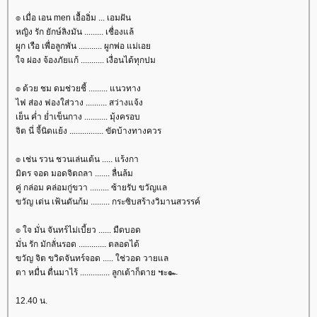
๏ เมื่อ เอน men เอื้ออิ่ม ... เอมฝัน
หญิง รัก ยักษ์ลิงมัน ......... เชื่องแล้
ผูก เรือ เพื่อลูกพัน ........... ผูกพ่อ แม่เอ
จ ผ่อง จ้องภัยแก้ ........... เงื่อนได้ทุกปม
๏ ด้วย ชม ดมช่วยชี้ ......... แนวทาง
ไฟ ส่อง ฟองใส่วาง .......... สว่างแจ้ง
เย็น ค่ำ ย่ำเข็นกาง ........... มุ้งครอบ
จิต นี่ จี้นิดแย้ง ................ ขัดบ้างทางควร
๏ เช่น รวน ชวนเล่นเต้น ..... แร้งกา
มิตร จอด มอดจิตถลา ....... ลื่นล้ม
คู่ กล่อม คล่อมกู่ขวา ......... ซ้ายรับ ขวัญแล
ขวัญ เด่น เฟ้นดันก้ม ......... กระซิบสร้างวิมานสวรรค์
๏ ใจ มั่น จันทร์ไม่เบี้ยว ...... มืดบอด
มั่น รัก มักลั่นรอด ............. ตลอดได้
ขวัญ จิต ขวิดจันทร์จอด ..... ใช่วอด วายแล
ตา หมื่น ตื่นมาไร้ .............. ลูกเต้าก็ตาย ๚ะ๛
12.40 น.