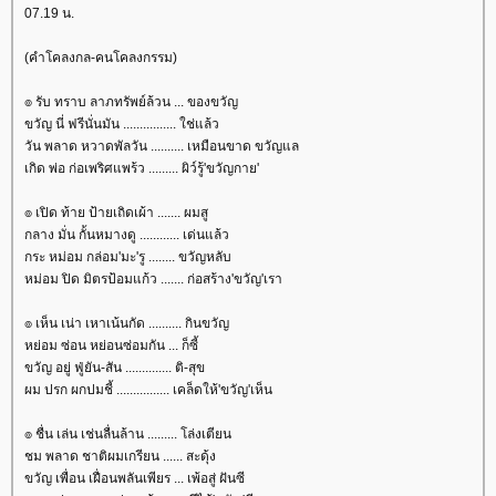
07.19 น.
(คำโคลงกล-คนโคลงกรรม)
๏ รับ ทราบ ลาภทรัพย์ล้วน ... ของขวัญ
ขวัญ นี่ ฟรีนั่นมัน ................ ใช่แล้ว
วัน พลาด หวาดพัลวัน .......... เหมือนขาด ขวัญแล
เกิด พ่อ ก่อเพริศแพร้ว ......... ผิว์รู้'ขวัญกาย'
๏ เปิด ท้าย ป้ายเถิดเผ้า ....... ผมสู
กลาง มั่น กั้นหมางดู ............ เด่นแล้ว
กระ หม่อม กล่อม'มะ'รู ........ ขวัญหลับ
หม่อม ปิด มิตรป้อมแก้ว ....... ก่อสร้าง'ขวัญ'เรา
๏ เห็น เน่า เหาเน้นกัด .......... กินขวัญ
หย่อม ซ่อน หย่อนซ่อมกัน ... ก็ซี้
ขวัญ อยู่ ฟู่ยัน-สัน .............. ติ-สุข
ผม ปรก ผกปมชี้ ................ เคล็ดให้'ขวัญ'เห็น
๏ ชื่น เล่น เช่นลื่นล้าน ......... โล่งเตียน
ชม พลาด ชาติผมเกรียน ...... สะดุ้ง
ขวัญ เพื่อน เฝื่อนพลันเพียร ... เพ้อสู่ ฝันซี