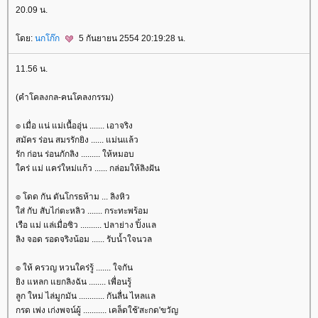
20.09 น.
ดย:
นกโก๊ก
5 กันยายน 2554 20:19:28 น.
11.56 น.
(คำโคลงกล-คนโคลงกรรม)
๏ เมื่อ แน่ แม่เนื้ออุ่น ....... เอาจริง
สมัคร ร่อน สมรรักยิง ...... แม่นแล้ว
รัก ก่อน ร่อนกักลิง ......... ให้หมอบ
คร่ แม่ แคร่ใหม่แก้ว ...... กล่อมให้ลิงฝัน
๏ โดด กัน ดันโกรธห้าม ... ลิงหิว
ส่ กับ สับไก่ตะหลิว ....... กระทะพร้อม
เรือ แม่ แล่เมื่อซิว .......... ปลาย่าง ปิ้งแล
ลิง จอด รอดจริงน้อม ...... รับน้ำใจนวล
๏ ให้ ครวญ หวนใคร่รู้ ....... ใจกัน
ิง แหลก แยกลิงฉัน ........ เพื่อนรู้
ลูก ใหม่ ไล่มูกมัน ............ กันลื่น ไหลแล
กรด เพ่ง เก่งพจน์ผู้ ........... เคล็ดใช้'สะกด'ขวัญ