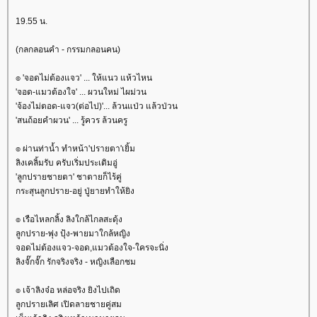
19.55 น.
(กลกลอนคำ - กรรมกลอนคน)
๏ 'จอดไม่ต้องแจว' ... ให้แนว แห้วไหน
'จอด-แมวต้องใจ' ... ผวนใหม่ ไผม่วน
'จ้องไม่ตอด-แจว(ต่อไป)'... ล้วนแป่ว แล้วป่วน
'สนถ้อยคำผวน' ... รู้ควร ล้วนครู
๏ ผ่านท่าน้ำ ทำหน้า'ปรายตา'เยิ้ม
ลิงเคลิ้มรับ ครับเริ่มประเดิมอู่
'ลูกปรายชายตา' ชาตายก็ไร้คู่
กระสุนลูกปราย-อยู่ ปู่ยายทำให้ยิง
๏ เรือไหลกลิ้ง ลิงใกล้ไกลสะดุ้ง
ลูกปราย-พุ่ง ปุ้ง-พายมาใกล้หญิง
จอดไม่ต้องแจว-จอด,แมวต้องใจ-ใครจะนิ่ง
ลิงจั๊กจั๊ก รักจริงจริง - หญิงเลือกชม
๏ เจ้าลิงจ๋อ หล่อจริง ยิงไปเถิด
ลูกปรายเลิศ เปิดลายชายคู่สม