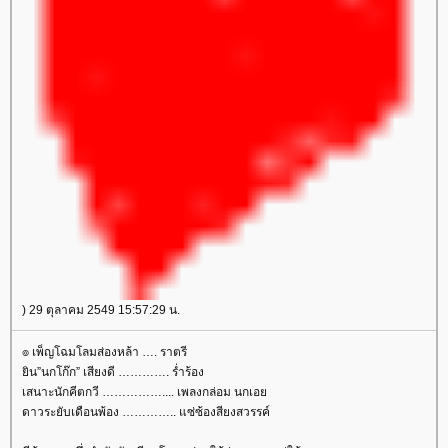
) 29 ตุลาคม 2549 15:57:29 น.
๏ เพ็ญโฉมโลมส่องหล้า …. ราตรี
ิน”นกโก๊ก” เสียงดี …………. ร่ำร้อง
เสนาะนักคีตกวี …………….... เพลงกล่อม นกเอ
ดาวระยับเดือนพ้อง ………….. แซ่ซ้องสียงสวรรค์