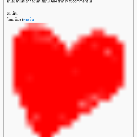
มีน้องคนหนึ่งกำลังหัดเขียนโคลง ฝากให้ส่งcommentให้
คมเย็น
ดย: อ็อง (
คมเย็น