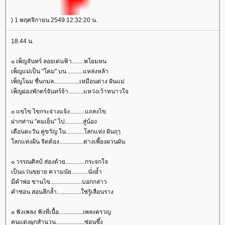
) 1 พฤศจิกายน 2549 12:32:20 น.
18.44 น.
๐ เพ็ญจันทร์ ลอยเด่นฟ้า........พโยมหน
เพ็ญแม่เป็น "โคม" บน ..........แหล่งหล้า
เพ็ญโฉม ชื่นกมล.................เหมือนต่าง ฝันแม่
เพ็ญผ่องพักตร์จันทร์จ้า..........แหว่งเว้าหนาวใจ
๐ แขไข ไขกระจ่างแจ้ง..........แถลงไข
ฝากท่าน "คมเย็น" ไป............สู่น้อง
เดือนตะวัน คู่ขวัญ ใน............โลกแห่ง ฝันฤๅ
ลกแห่งฝ้น จิตต้อง................ต่างเพี้ยงผวนผัน
๐ วรรณศิลป์ ส่องด้วย.............กระจกใจ
เป็นแว่นขยาย ความนัย...........นั่งย้ำ
มีคำพ่อ ขานไข.....................บอกกล่าว
คำซ่อน สอนลึกล้ำ................ใช่รู้เลือนราง
๐ ฟังเพลง ฟังที่เนื้อ................เพลงครวญ
คนแต่งผูกสำนวน...................ซ่อนซึ้ง