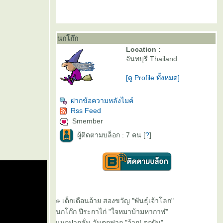
นกโก๊ก
Location :
จันทบุรี Thailand
[ดู Profile ทั้งหมด]
ฝากข้อความหลังไมค์
Rss Feed
Smember
ผู้ติดตามบล็อก : 7 คน [
?
]
๏ เด็กเดือนอ้าย สองขวัญ "พันธุ์เจ้าโลก"
นกโก๊ก ปีระกาไก่ "ใจหมาบ้ามหากาฬ"
หกปากลั่น วันตกฟาก "ว้าก! ตกฝัน"