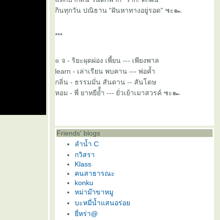
กินทุกวัน ปณิธาน "ฝันหาทางอยู่รอด" ๚ะ๛
***
๏ จ - ริยะผุดผ่อง เพี้ยน --- เพียงพาล
learn - เล่าเรียน พบคาน --- พ่อค้ำ
กลิ่น - ธรรมมั่น สันดาน -- สันโดษ
หอม - พี่ ยาหยีย้้ำ --- ยั่วเย้าเมาสวรค์ ๚ะ๛
Friends' blogs
ลำน้ำ C
กวิสรา
Klass
คนสาธารณะ
konku
หม่าม๊าขาหมู
บะหมี่น้ำแสนอร่อ
ี่หร่า@