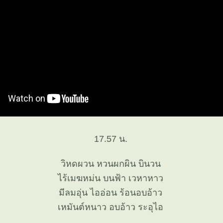
17.57 น.
วิหดผวน หวนผกผิน บินวน
ไร้เมฆหม่น บนฟ้า เวหาหาว
มีลมอุ่น ไออ่อน ร้อนอบอ้าว
เหมันต์หนาว อบอ้าว ระอุไอ