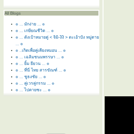
All Blogs
๏ ... มักง่าย ... ๏
๏ ... เกษียณชีวิต ... ๏
๏ ... ดังเป้าหมายตู่ < จิมิ-งิงิ > ดะเอ้าปัง หมู่ตา
... ๏
๏ ..เกิดเพื่อคู่เคียงหมอน ... ๏
๏ ... เฉลิมชนมพรรษา ... ๏
๏ ... ยิ้ม ยียวน ... ๏
๏ ... ที่นี่ ไทย สารขัณฑ์ ... ๏
๏ ... ชูธงชัย ... ๏
๏ ... คู่เวรคู่กรรม ... ๏
๏ ... ไปตายซะ ... ๏
๏ ... หอ นอ สระอี โท = หนี้ ... ๏
๏ ... ยามว่าง ... ๏
๏ ... สุพรรณหงส์ทรงภู่ห้อย ... ๏
๏ ... ลูกล่อ ลูกชน ... ๏
๏ ... พยูน ใกล้สูญพันธ์ุ ... ๏
๏ ... อิอิ - กัดฟัน สู้ยิบตา ... ๏