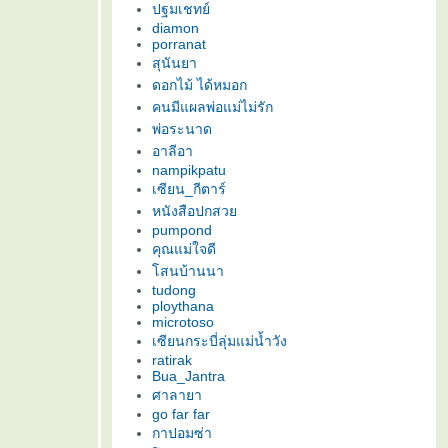
ปฐมเชทย์
diamon
porranat
สุนันยา
ดอกไม้ ได้หมอก
คนมีแผลพ่อแม่ไม่รัก
พ่อระนาด
อาลีอา
nampikpatu
เซียน_กีตาร์
หนังสือปกสว
pumpond
คุณแม่ใจดี
สนบ้านนา
tudong
ploythana
microtoso
เซียนกระบี่ลุ่มแม่น้ำวัง
ratirak
Bua_Jantra
ศาลายา
go far far
กาปอมซ่า