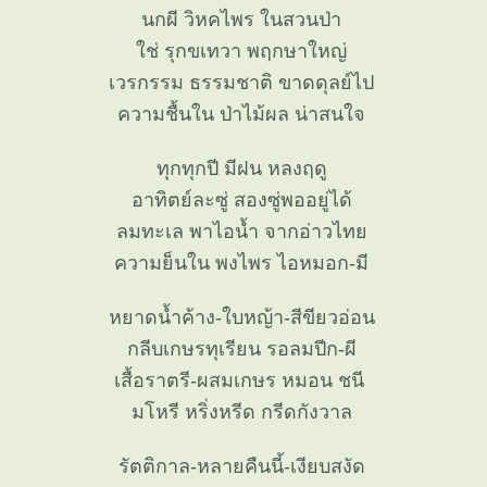
นกผี วิหคไพร ในสวนป่า
ช่ รุกขเทวา พฤกษาใหญ่
เวรกรรม ธรรมชาติ ขาดดุลย์ไป
ความชื้นใน ป่าไม้ผล น่าสนใจ
ทุกทุกปี มีฝน หลงฤดู
อาทิตย์ละซู่ สองซู่พออยู่ได้
ลมทะเล พาไอน้ำ จากอ่าวไท
ความย็นใน พงไพร ไอหมอก-มี
หยาดน้ำค้าง-ใบหญ้า-สีขียวอ่อน
กลีบเกษรทุเรียน รอลมปีก-ผี
เสื้อราตรี-ผสมเกษร หมอน ชนี
มโหรี หริ่งหรีด กรีดกังวาล
รัตติกาล-หลายคืนนี้-เงียบสงัด