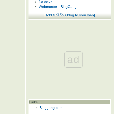
ค อัสดง
Webmaster - BlogGang
[Add นกโก๊ก's blog to your web]
ad
Links
Bloggang.com