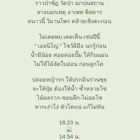
ราวป่าชัฎ วัดป่า ฌาปนสถาน
ลางบอกเหตุ อาเพท พิสดาร
หนาวนี้ วิมานไพร คล้ายเชิงตะกอน
ไม่เคยพบ เคยเห็น เช่นปีนี้
" เอลนิโญ่ " โชว์ผีมือ นกรู้ก่อน
น้ำมีน้อย ค่อยค่อยปั๊ม ให้กินนอน
ไม่ให้ไม้ลัดใบอ่อน ก่อนลูกโต
ปล่อยหญ้ารก ให้ปรกดินร่วนซุ
จะให้ปุ๋ย ต้องให้น้ำ ซ้ำหลายโซ่
ไม้ผลราก-ชอนลึก-ไม่อดโซ
หากเง่าโง่ หัวโตแน่ แก้ไม่ทัน
18.23 น.
14.54 น.