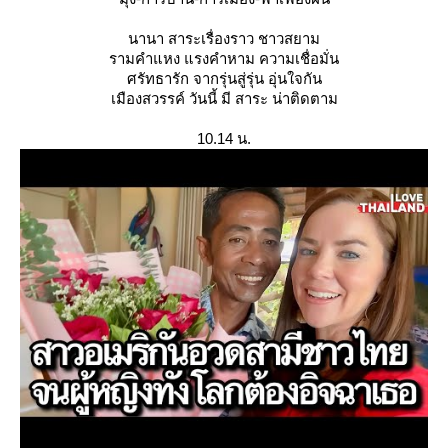
นานา สาระเรื่องราว ชาวสยาม
รามคำแหง แรงคำหาม ความเชื่อมั่น
ศรัทธารัก จากรุ่นสู่รุ่น อุ่นใจกัน
เมืองสวรรค์ วันนี้ มี สาระ น่าติดตาม
10.14 น.