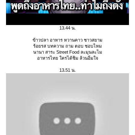
13.44 น.
ข้าวปลา อาหาร หวานคาว ชาวสยาม
ร้อยรส บทความ ถาม ตอบ ชอบไหม
นานา สาระ Street Food ละมุนละไม
อาหารไทย ใครได้ชิม ล้วนอิ่มใจ
13.51 น.