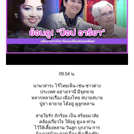
09.54 น.
นานาสาระ ไร้ไทยเห็น เช่น-ชาวต่าง
ประเทศ-อย่างเรานี่ มีจุดขา
หลากหลายเรื่อง เมืองไทย สบายสบา
ปู่ย่า ตายาย ได้อยู่ ดูลูกหลาน
สายใยรัก ถักร้อย เป็น สร้อยมาลั
คล้องเกี่ยวใจ ให้อยู่ ดูแล-ท่าน
ไว้ให้เลี้ยงหลาน-วันลูก บุกงาน-การ
มุ้ง-การบ้าน-การเมือง-ฟ้าเฟื่องฝัน