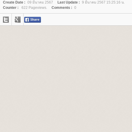
Create Date :
09 มีนาคม 2567
Last Update :
9 มีนาคม 2567 15:25:16 น.
Counter :
622 Pageviews.
Comments :
0