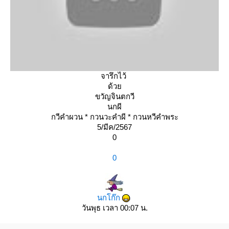
จารึกไว้
ด้ว
ขวัญจินตกวี
นกผี
กวีคำผวน * กวนวะคำผี * กวนหวีคำพระ
5/มีค/2567
0
0
นกโก๊ก
วันพุธ เวลา 00:07 น.