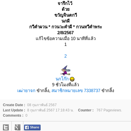
จารึกไว้
ด้ว
ขวัญจินตกวี
นกผี
กวีคำผวน * กวนวะคำผี * กวนหวีคำพระ
2/8/2567
ก้ไขข้อความเมื่อ 10 นาทีที่แล้ว
1
2
นกโก๊ก
9 ชั่วโมงที่แล้ว
เฒ่ายาจก
ขำกลิ้ง,
สมาชิกหมายเลข 7338737
ขำกลิ้ง
Create Date :
08 กุมภาพันธ์ 2567
Last Update :
8 กุมภาพันธ์ 2567 17:18:43 น.
Counter :
767 Pageviews.
Comments :
0