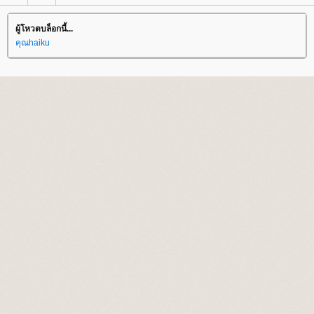
ผู้โหวตบล็อกนี้...
คุณhaiku