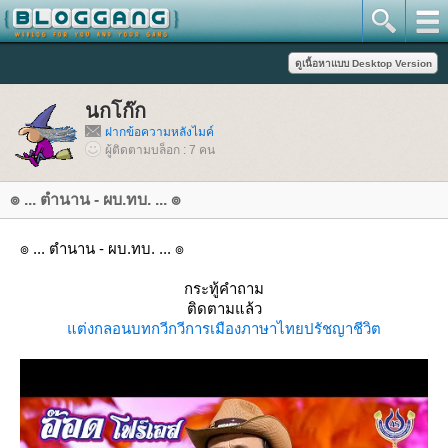
นกโก๊ก
ฝากข้อความหลังไมค์
ผู้ติดตามบล็อก : 7 คน
๏ ... ตำนาน - ผบ.ทบ. ... ๏
๏ ... ตำนาน - ผบ.ทบ. ... ๏
กระทู้คำถาม
ติดตามแล้ว
ต่งกลอน
บทกวี
กวีการเมือง
ภาษาไท
ปรัชญาชีวิต