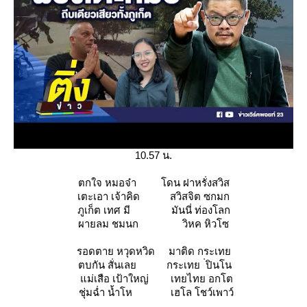
10.57 น.
ตกใจ หมอจ๋า โดน ฝาหรั่งสวิส
เตะเอา เจ้าคิด สวิสจิต ซกมก
ภูเก็ต เทศ มี มันนี่ ท่องโลก
ผายลม ชมนก วิหค หิวโซ
รอดตาย หวุดหวิด มาติด กระเท
ตบกัน สั่นเลย กระเทย ่ปินโน
ม่เสือ เป้าใหญ่ เทยไทย อกโต
ชุ่มฉ่ำ น้ำโห เฮโล โชว์เพาว์