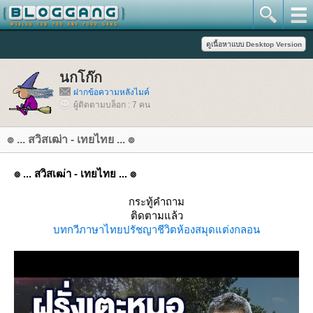
นกโก๊ก
ฝากข้อความหลังไมค์
ผู้ติดตามบล็อก : 7 คน
๏ ... สวิสเฒ่า - เทยไทย ... ๏
๏ ... สวิสเฒ่า - เทยไทย ... ๏
กระทู้คำถาม
ติดตามแล้ว
บทกวี
ภาษาไท
ปรัชญาชีวิต
ห้องสมุด
ต่งกลอน