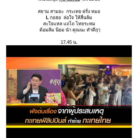
สยาม สามยะ กระเทย ฝรั่ง หมอ
L
กอฮอ ล่อใจ ให้ลื่นล้ม
สะใจแหล แถไถ ไทยระทม
ด้อมส้ม นิยม นำ คุณนะ ทำดีฤๅ
17.45 น.