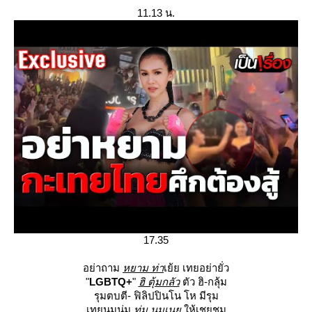
11.13 น.
17.35
อย่าถาม
หยาม ท่า
เย้ย เทยอย่ายั่ว
"
LGBTQ+
"
ฮิ ตุ้มกลัว
ตัว ฮิ-กลุ้ม
รุมตบตี- ฟิลิปปินโน โห มีรุม
เทยนมนุ่ม
ทุ่ม นมเน
ห้เชยชม