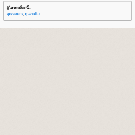
ผู้โหวตบล็อกนี้...
คุณหอมกร
,
คุณhaiku