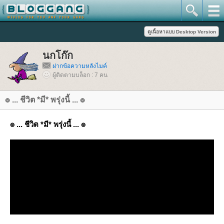
นกโก๊ก
ฝากข้อความหลังไมค์
ผู้ติดตามบล็อก : 7 คน
๏ ... ชีวิต *มี* พรุ่งนี้ ... ๏
๏ ... ชีวิต *มี* พรุ่งนี้ ... ๏