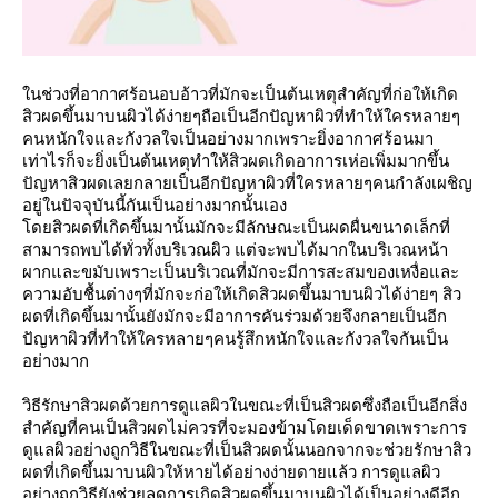
ในช่วงที่อากาศร้อนอบอ้าวที่มักจะเป็นต้นเหตุสำคัญที่ก่อให้เกิด
สิวผดขึ้นมาบนผิวได้ง่ายๆถือเป็นอีกปัญหาผิวที่ทำให้ใครหลายๆ
คนหนักใจและกังวลใจเป็นอย่างมากเพราะยิ่งอากาศร้อนมา
เท่าไรก็จะยิ่งเป็นต้นเหตุทำให้สิวผดเกิดอาการเห่อเพิ่มมากขึ้น
ปัญหาสิวผดเลยกลายเป็นอีกปัญหาผิวที่ใครหลายๆคนกำลังเผชิญ
อยู่ในปัจจุบันนี้กันเป็นอย่างมากนั้นเอง
โดยสิวผดที่เกิดขึ้นมานั้นมักจะมีลักษณะเป็นผดผื่นขนาดเล็กที่
สามารถพบได้ทั่วทั้งบริเวณผิว แต่จะพบได้มากในบริเวณหน้า
ผากและขมับเพราะเป็นบริเวณที่มักจะมีการสะสมของเหงื่อและ
ความอับชื้นต่างๆที่มักจะก่อให้เกิดสิวผดขึ้นมาบนผิวได้ง่ายๆ สิว
ผดที่เกิดขึ้นมานั้นยังมักจะมีอาการคันร่วมด้วยจึงกลายเป็นอีก
ปัญหาผิวที่ทำให้ใครหลายๆคนรู้สึกหนักใจและกังวลใจกันเป็น
อย่างมาก
วิธีรักษาสิวผดด้วยการดูแลผิวในขณะที่เป็นสิวผดซึ่งถือเป็นอีกสิ่ง
สำคัญที่คนเป็นสิวผดไม่ควรที่จะมองข้ามโดยเด็ดขาดเพราะการ
ดูแลผิวอย่างถูกวิธีในขณะที่เป็นสิวผดนั้นนอกจากจะช่วยรักษาสิว
ผดที่เกิดขึ้นมาบนผิวให้หายได้อย่างง่ายดายแล้ว การดูแลผิว
อย่างถูกวิธียังช่วยลดการเกิดสิวผดขึ้นมาบนผิวได้เป็นอย่างดีอีก