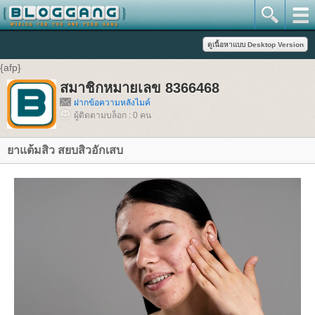
{afp}
สมาชิกหมายเลข 8366468
ฝากข้อความหลังไมค์
ผู้ติดตามบล็อก : 0 คน
ยาแต้มสิว สยบสิวอักเสบ