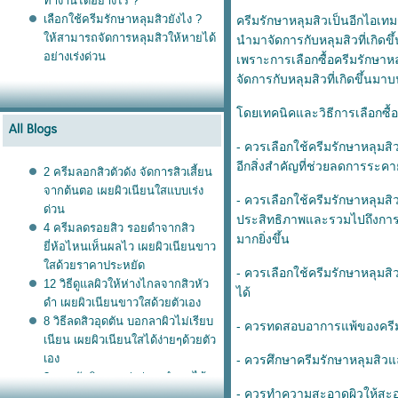
ทำงานได้อย่างไร ?
เลือกใช้ครีมรักษาหลุมสิวยังไง ?
ครีมรักษาหลุมสิวเป็นอีกไอเทมร
ห้สามารถจัดการหลุมสิวให้หายได้
นำมาจัดการกับหลุมสิวที่เกิดขึ้
อย่างเร่งด่วน
เพราะการเลือกซื้อครีมรักษาห
จัดการกับหลุมสิวที่เกิดขึ้นมา
ดยเทคนิคและวิธีการเลือกซื้อค
- ควรเลือกใช้ครีมรักษาหลุมส
อีกสิ่งสำคัญที่ช่วยลดการระคา
2 ครีมลอกสิวตัวดัง จัดการสิวเสี้ยน
จากต้นตอ เผยผิวเนียนใสแบบเร่ง
- ควรเลือกใช้ครีมรักษาหลุมสิ
ด่วน
ประสิทธิภาพและรวมไปถึงการเ
4 ครีมลดรอยสิว รอยดำจากสิว
มากยิ่งขึ้น
ี่ห้อไหนเห็นผลไว เผยผิวเนียนขาว
สด้วยราคาประหยัด
- ควรเลือกใช้ครีมรักษาหลุมสิว
12 วิธีดูแลผิวให้ห่างไกลจากสิวหัว
ได้
ดำ เผยผิวเนียนขาวใสด้วยตัวเอง
8 วิธีลดสิวอุดตัน บอกลาผิวไม่เรียบ
- ควรทดสอบอาการแพ้ของครีมรั
เนียน เผยผิวเนียนใสได้ง่ายๆด้วยตัว
เอง
- ควรศึกษาครีมรักษาหลุมสิวและ
3 สูตรขัดผิวขาวเร่งด่วน ทำเองได้
- ควรทำความสะอาดผิวให้สะอาดอ
ง่ายๆ ประหยัดเงินในกระเป๋า