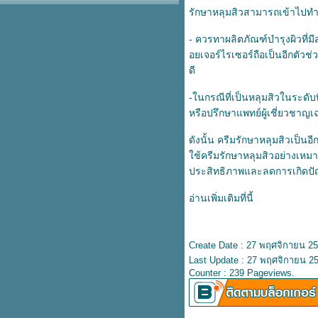
รักษาหลุมสิวสามารถเข้าไปทำงา
4 วิธีใช้ครีมละลายสิวอุดตัน ลดสิว
อุดตันให้หายได้อย่างมีประสิทธิ์
- ควรทาผลิตภัณฑ์บำรุงผิวที่
ภาพ
อยเจอร์ไรเซอร์ถือเป็นอีกตัวช
เตรียมรับมืออากาศหนาว ดูแล
ดี
สุขภาพให้ห่างไกลโรคในฤดูหนาว
3 วิธีรักษาสิวเสี้ยนด้วยธรรมชาติ
-ในกรณีที่เป็นหลุมสิวในระดับ
กำจัดสิวเสี้ยนให้อยู่หมัด เผยผิว
หรือปรึกษาแพทย์ผู้เชี่ยวชาญ
เนียนใส
6 เคล็ดลับดูแลผิวหลังเลเซอร์สิว
ดังนั้น ครีมรักษาหลุมสิวเป็นอ
รักษาสิวให้หายได้อย่างมีประสิทธิ์
ช้ครีมรักษาหลุมสิวอย่างเหมาะส
ภาพ
ประสิทธิภาพและลดการเกิดปัญหา
เคล็ดลับหน้าใส ไร้สิว เผยผิว
กระจ่างใสได้อย่างตรงจุด
อ่านเพิ่มเติมที่นี้
6 โฟมล้างหน้าลดสิวในเซเว่น ไร้สิว
หน้าใส ใช้ดีบอกต่อ
4 วิธีรักษาสิวที่หลังให้หาย จากคำ
Create Date : 27 พฤศจิกายน 2
นะนำของแพทย์ผู้เชี่ยวชาญ
Last Update : 27 พฤศจิกายน 25
เตรียมผิวให้พร้อมก่อนรักษาสิวด้ว
Counter : 239 Pageviews.
สมุนไพรรักษาสิว เผยผิวเนียนนุ่ม
กระจ่างใสได้ด้วยตัวเอง
วิธีรักษาหลุมสิวด้วยธรรมชาติ บอก