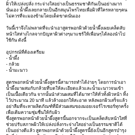
ผิวให้เปล่งปลั่ง กระจ่างใสอย่างเป็นธรรมชาติกันเป็นอย่างมาก
นั่นเอง น้ำผึ้งเลยกลายเป็นอีกสมุนไพรไทยเพื่อผิวที่ใครหลายๆคน
ไม่ควรที่จะมองข้ามโดยเด็ดขาดนั่นเอง
วันนี้เราจึงไม่พลาดที่จะนำเอาสูตรพอกผิวด้วยน้ำผึ้งเผยเคล็ดลับ
หน้าใสห่างไกลจากปัญหาผิวต่างๆมาแชร์ให้เพื่อนๆได้ลองนำไป
ใช้กัน ดังนี้
อุปกรณ์ที่ต้องเตรียม
- น้ำผึ้ง
- กล้วย
- น้ำมะนาว
สูตรพอกหน้าด้วยน้ำผึ้งสูตรนี้สามารถทำได้ง่ายๆ โดยการนำเอา
น้ำผึ้งมาผสมกับกล้วยที่บดให้ละเอียดแล้วและน้ำมะนาวจนเข้า
เป็นเนื้อเดียวกัน จากนั้นนำส่วนผสมที่ได้มาทาให้ทั่วทั้งผิวหน้า ทิ้ง
ไว้ประมาณ 20 นาที แล้วล้างออกให้สะอาด หลังพอกผิวเสร็จแล้ว
อย่าลืมที่จะทาผลิตภัณฑ์ที่มีส่วนผสมของมอยเจอร์ไรเซอร์ทุกครั้ง
เพื่อเติมความชุ่มชื่นให้กับผิว
ซึ่งสูตรพอกหน้าด้วยน้ำผึ้งสูตรนี้นอกจากจะเป็นเคล็ดลับหน้าใสที่
ช่วยปรับสภาพผิวให้เปล่งปลั่งกระจ่างใสอย่างเป็นธรรมชาติได้
เป็นอย่างดีแล้ว สูตรพอกหน้าด้วยน้ำผึ้งสูตรนี้ยังเป็นอีกสูตรบำรุง