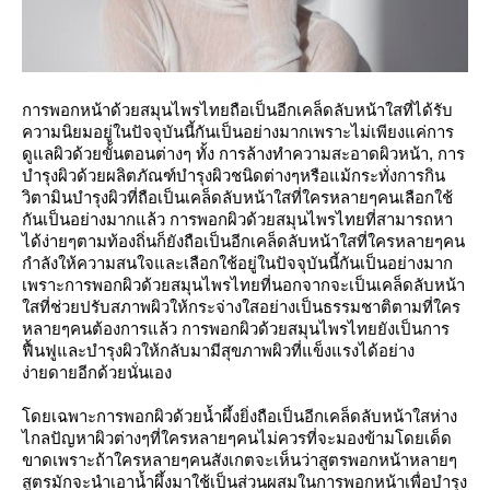
การพอกหน้าด้วยสมุนไพรไทยถือเป็นอีกเคล็ดลับหน้าใสที่ได้รับ
ความนิยมอยู่ในปัจจุบันนี้กันเป็นอย่างมากเพราะไม่เพียงแค่การ
ดูแลผิวด้วยขั้นตอนต่างๆ ทั้ง การล้างทำความสะอาดผิวหน้า, การ
บำรุงผิวด้วยผลิตภัณฑ์บำรุงผิวชนิดต่างๆหรือแม้กระทั่งการกิน
วิตามินบำรุงผิวที่ถือเป็นเคล็ดลับหน้าใสที่ใครหลายๆคนเลือกใช้
กันเป็นอย่างมากแล้ว การพอกผิวด้วยสมุนไพรไทยที่สามารถหา
ได้ง่ายๆตามท้องถิ่นก็ยังถือเป็นอีกเคล็ดลับหน้าใสที่ใครหลายๆคน
กำลังให้ความสนใจและเลือกใช้อยู่ในปัจจุบันนี้กันเป็นอย่างมาก
เพราะการพอกผิวด้วยสมุนไพรไทยที่นอกจากจะเป็นเคล็ดลับหน้า
ใสที่ช่วยปรับสภาพผิวให้กระจ่างใสอย่างเป็นธรรมชาติตามที่ใคร
หลายๆคนต้องการแล้ว การพอกผิวด้วยสมุนไพรไทยยังเป็นการ
ฟื้นฟูและบำรุงผิวให้กลับมามีสุขภาพผิวที่แข็งแรงได้อย่าง
ง่ายดายอีกด้วยนั่นเอง
โดยเฉพาะการพอกผิวด้วยน้ำผึ้งยิ่งถือเป็นอีกเคล็ดลับหน้าใสห่าง
ไกลปัญหาผิวต่างๆที่ใครหลายๆคนไม่ควรที่จะมองข้ามโดยเด็ด
ขาดเพราะถ้าใครหลายๆคนสังเกตจะเห็นว่าสูตรพอกหน้าหลายๆ
สูตรมักจะนำเอาน้ำผึ้งมาใช้เป็นส่วนผสมในการพอกหน้าเพื่อบำรุง