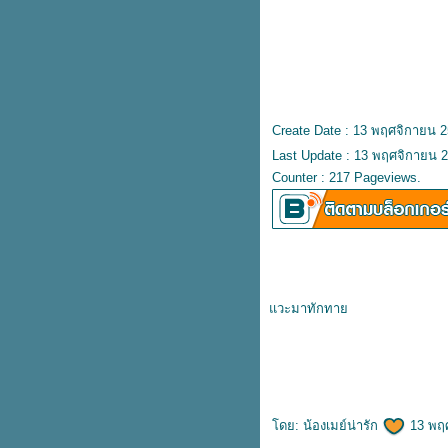
อุดตันให้หายได้อย่างมีประสิทธิ์
ภาพ
เตรียมรับมืออากาศหนาว ดูแล
สุขภาพให้ห่างไกลโรคในฤดูหนาว
3 วิธีรักษาสิวเสี้ยนด้วยธรรมชาติ
กำจัดสิวเสี้ยนให้อยู่หมัด เผยผิว
Create Date : 13 พฤศจิกายน 
เนียนใส
Last Update : 13 พฤศจิกายน 2
6 เคล็ดลับดูแลผิวหลังเลเซอร์สิว
Counter : 217 Pageviews.
รักษาสิวให้หายได้อย่างมีประสิทธิ์
ภาพ
เคล็ดลับหน้าใส ไร้สิว เผยผิว
กระจ่างใสได้อย่างตรงจุด
6 โฟมล้างหน้าลดสิวในเซเว่น ไร้สิว
หน้าใส ใช้ดีบอกต่อ
วะมาทักทา
4 วิธีรักษาสิวที่หลังให้หาย จากคำ
P-SHOT
สมรรถภาพทางเพศ
ฉีดฟิลเลอร์น้องชา
ฟิลเลอร์น้องช
นะนำของแพทย์ผู้เชี่ยวชาญ
ผาก
O-Shot
Aviclear
Aviclear Laser
IV DRIP
ดริปวิตามิน
ฉีดโบรักแร้
บรักแร้
ปลูกผม
LLLT
ปลูกผมด้ว
ฉีดฟิลเลอร์ใต้ตา
ฟิลเลอร์ใต้ตา
เสริมจมูก
กคิ้ว
เสริมหน้าอก
กกระชับ
Ulthera
อัลเทอร่า
Thermage
Therm
เตรียมผิวให้พร้อมก่อนรักษาสิวด้ว
ปลูกผม
เลเซอร์รักษาสิว
Accure Laser
Accure
เลเซอร์หนวด
เลเซอร์เครา
Emface
Skinvive
Oligio
เลเซอร
สมุนไพรรักษาสิว เผยผิวเนียนนุ่ม
กระจ่างใสได้ด้วยตัวเอง
วิธีรักษาหลุมสิวด้วยธรรมชาติ บอก
ดย:
น้องเมย์น่ารัก
13 พฤศ
ลาปัญหาผิวไม่สม่ำเสมอด้วยงบ