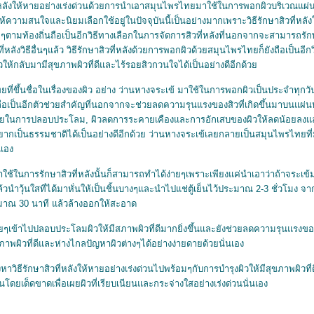
หลังให้หายอย่างเร่งด่วนด้วยการนำเอาสมุนไพรไทยมาใช้ในการพอกผิวบริเวณแผ่นหลังน
ห้ความสนใจและนิยมเลือกใช้อยู่ในปัจจุบันนี้เป็นอย่างมากเพราะวิธีรักษาสิวที่ห
ตามท้องถิ่นถือเป็นอีกวิธีทางเลือกในการจัดการสิวที่หลังที่นอกจากจะสามารถรักษา
ี่หลังวิธีอื่นๆแล้ว วิธีรักษาสิวที่หลังด้วยการพอกผิวด้วยสมุนไพรไทยก็ยังถือเป็นอีกวิ
้กลับมามีสุขภาพผิวที่ดีและไร้รอยสิวกวนใจได้เป็นอย่างดีอีกด้ว
ขึ้นชื่อในเรื่องของผิว อย่าง ว่านหางจระเข้ มาใช้ในการพอกผิวเป็นประจำทุกว
ือเป็นอีกตัวช่วยสำคัญที่นอกจากจะช่วยลดความรุนแรงของสิวที่เกิดขึ้นมาบนแผ่นห
นช่วยในการปลอบประโลม, ผิวลดการระคายเคืองและการอักเสบของผิวให้ลดน้อยลงและ
สอยากเป็นธรรมชาติได้เป็นอย่างดีอีกด้วย ว่านหางจระเข้เลยกลายเป็นสมุนไพรไทยท
นเอง
มาใช้ในการรักษาสิวที่หลังนั้นก็สามารถทำได้ง่ายๆเพราะเพียงแค่นำเอาว่าถ้าจระ
วนำวุ้นใสที่ได้มาหั่นให้เป็นชิ้นบางๆและนำไปแช่ตู้เย็นไว้ประมาณ 2-3 ชั่วโมง จา
ประมาณ 30 นาที แล้วล้างออกให้สะอาด
่อยๆเข้าไปปลอบประโลมผิวให้มีสภาพผิวที่ดีมากยิ่งขึ้นและยังช่วยลดความรุนแรงของ
ภาพผิวที่ดีและห่างไกลปัญหาผิวต่างๆได้อย่างง่ายดายด้วยนั่นเอง
าวิธีรักษาสิวที่หลังให้หายอย่างเร่งด่วนไปพร้อมๆกับการบำรุงผิวให้มีสุขภาพผิวท
นโดยเด็ดขาดเพื่อเผยผิวที่เรียบเนียนและกระจ่างใสอย่างเร่งด่วนนั่นเอง