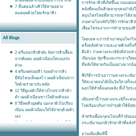
พร้อมเผยผิวเรียบเนียน กระจ่างใส
การรักษาสิวที่เกิดขึ้นมาบนแผ่น
7 ขั้นตอนล้างสิวให้หายอย่าง
หลังที่คนเป็นสิวหลายๆคนกำลังใ
หมดจดด้วยโฟมรักษาสิว
สมุนไพรไทยที่สามารถหาได้ง่ายๆ
ง่ายดายไม่แพ้กับวิธีการรักษาสิวท
เสื่อมโทรมจากการทำลายของสิวให
ดยเฉพาะการนำเอาสมุนไพรไทยที่
ครั้งหลังทำความสะอาดผิวเสร็จถ
ดีแล้ว ว่านหางจระเข้ยังมีส่ว
2 ครีมลอกสิวตัวดัง จัดการสิวเสี้ยน
เนียนนุ่ม ชุ่มชื่นและกระจ่างใ
จากต้นตอ เผยผิวเนียนใสแบบเร่ง
ที่หลังให้หายกันเป็นอย่างมากนั่
ด่วน
4 ครีมลดรอยสิว รอยดำจากสิว
ซึ่งวิธีการนำเอาว่านหางจระเข้
ี่ห้อไหนเห็นผลไว เผยผิวเนียนขาว
ห้สะอาดจนได้เป็นวุ้นใส เสร็จแล้
สด้วยราคาประหยัด
พอกให้ทั่วทั้งแผ่นหลัง ทิ้งไว้
12 วิธีดูแลผิวให้ห่างไกลจากสิวหัว
ดำ เผยผิวเนียนขาวใสด้วยตัวเอง
เพียงเท่านี้ว่านหางจระเข้ก็จะค
8 วิธีลดสิวอุดตัน บอกลาผิวไม่เรียบ
ไปพร้อมๆกับการบำรุงผิวให้มีสุข
เนียน เผยผิวเนียนใสได้ง่ายๆด้วยตัว
เอง
สำหรับเพื่อนๆคนไหนที่กำลังมองห
3 สูตรขัดผิวขาวเร่งด่วน ทำเองได้
จระเข้มาพอกผิวรักษาสิวที่หลังกั
ง่ายๆ ประหยัดเงินในกระเป๋า
อ่านเพิ่มเติมที่นี้
4 วิธีใช้ครีมละลายสิวอุดตัน ลดสิว