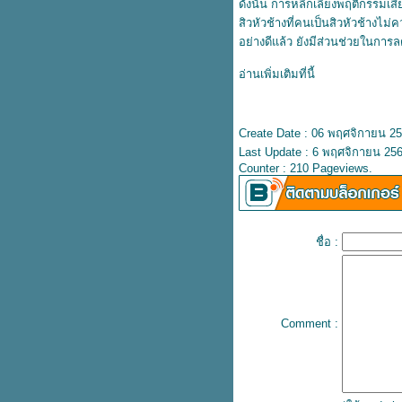
ดังนั้น การหลีกเลี่ยงพฤติกรรมเสี
อุดตันให้หายได้อย่างมีประสิทธิ์
สิวหัวช้างที่คนเป็นสิวหัวช้างไ
ภาพ
อย่างดีแล้ว ยังมีส่วนช่วยในกา
เตรียมรับมืออากาศหนาว ดูแล
สุขภาพให้ห่างไกลโรคในฤดูหนาว
อ่านเพิ่มเติมที่นี้
3 วิธีรักษาสิวเสี้ยนด้วยธรรมชาติ
กำจัดสิวเสี้ยนให้อยู่หมัด เผยผิว
เนียนใส
Create Date : 06 พฤศจิกายน 2
6 เคล็ดลับดูแลผิวหลังเลเซอร์สิว
Last Update : 6 พฤศจิกายน 256
รักษาสิวให้หายได้อย่างมีประสิทธิ์
Counter : 210 Pageviews.
ภาพ
เคล็ดลับหน้าใส ไร้สิว เผยผิว
กระจ่างใสได้อย่างตรงจุด
ชื่อ :
6 โฟมล้างหน้าลดสิวในเซเว่น ไร้สิว
หน้าใส ใช้ดีบอกต่อ
4 วิธีรักษาสิวที่หลังให้หาย จากคำ
นะนำของแพทย์ผู้เชี่ยวชาญ
เตรียมผิวให้พร้อมก่อนรักษาสิวด้ว
Comment :
สมุนไพรรักษาสิว เผยผิวเนียนนุ่ม
กระจ่างใสได้ด้วยตัวเอง
วิธีรักษาหลุมสิวด้วยธรรมชาติ บอก
ลาปัญหาผิวไม่สม่ำเสมอด้วยงบ