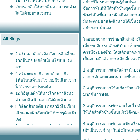
อยากหน้าพังเพราะสิวหัวช้าง
อย่างที่ใครหลายๆคนรู้กันเป็นอย่า
สยบรอยสิวให้หายคืนความกระจ่าง
จัดการทันทีที่มีสิวหัวช้างผุดข
สให้ผิวอย่างเร่งด่วน
ช้างที่เกิดขึ้นมาบนผิวเกิดอาการเ
มักจะตามมาหลังสิวหายได้เป็นอย่าง
อย่างมากนั่นเอง
ดยนอกจากการรักษาสิวหัวช้างให้ห
เลี่ยงพฤติกรรมเสี่ยงที่มักจะเป็นพ
ควรที่จะมองข้ามโดยเด็ดขาดเพรา
2 ครีมลอกสิวตัวดัง จัดการสิวเสี้ยน
เป็นอย่างดีแล้ว การหลีกเลี่ยงพฤ
จากต้นตอ เผยผิวเนียนใสแบบเร่ง
ด่วน
1.พฤติกรรมการสัมผัสผิวหน้าบ่อย
4 ครีมลดรอยสิว รอยดำจากสิว
อาการอักเสบและเห่อมากขึ้นกว่าเ
ี่ห้อไหนเห็นผลไว เผยผิวเนียนขาว
สด้วยราคาประหยัด
2.พฤติกรรมการใช้เครื่องสำอางใน
12 วิธีดูแลผิวให้ห่างไกลจากสิวหัว
มากขึ้นกว่าเดิม
ดำ เผยผิวเนียนขาวใสด้วยตัวเอง
3.พฤติกรรมการเข้านอนโดยไม่ท
8 วิธีลดสิวอุดตัน บอกลาผิวไม่เรียบ
ห้เกิดสิวหัวช้างขึ้นบนผิวได้ง่าย
เนียน เผยผิวเนียนใสได้ง่ายๆด้วยตัว
เอง
4.พฤติกรรมการเข้านอนดึกหรือน
3 สูตรขัดผิวขาวเร่งด่วน ทำเองได้
เช้าเป็นประจำทุกวันยังมักจะส่ง
ง่ายๆ ประหยัดเงินในกระเป๋า
4 วิธีใช้ครีมละลายสิวอุดตัน ลดสิว