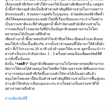
เลือนรอยสิวที่เกิดจากสิวให้จางลงได้เป็นอย่างดีเพียงเท่านั้น แต่สูตร
น้ำผึ้งกำจัดรอยสิวยังเป็นอีกตัวช่วยสำคัญที่มีส่วนช่วยในการลดการ
อักเสบของผิว, ช่วยลดการอุดตันในรูขุมขน, ช่วยผลัดเซลล์ผิวที่คล้ำ
เสียให้หลุดลอกออกและเผยผิวใหม่ที่เรียบเนียนและกระจ่างใสอย่าง
เป็นธรรมชาติและที่สำคัญสูตรน้ำผึ้งกำจัดรอยสิวยังมีส่วนช่วยใน
การลดเลือนริ้วรอยแห่งวัยที่มักเป็นปัญหาผิวคอยตามกวนใจใคร
หลายๆคนได้เป็นอย่างดีอีกด้วย
เพียงนำเอาน้ำผึ้งมาผสมกับหัวไชเท้าที่บดให้ละเอียดแล้วและดินสอ
พองให้เข้าเป็นเนื้อเดียวกัน จากนั้นนำส่วนผสมที่ได้มาทาให้ทั่วทั้งผิว
หน้า ทิ้งไว้ประมาณ 20 นาที แล้วล้างออกให้สะอาด สูตรนี้แนะนำว่า
ควรทำเป็นประจำสัปดาห์ละ 2 - 3 ครั้งอย่างต่อเนื่องเพื่อผลลัพธ์ที่ดี
มากยิ่งขึ้นนั่นเอง
ดังนั้น
"รอยสิว"
ปัญหาผิวที่คอยตามกวนใจใครหลายๆคนที่สามารถ
จัดการให้หายได้ด้วยสมุนไพรไทยที่หาได้ตามธรรมชาติที่นอกจากจะ
สามารถสยบรอยสิวที่เกิดขึ้นมาบนผิวให้หายได้เป็นอย่างดีแล้ว
สมุนไพรไทยเหล่านี้ยังเป็นตัวช่วยสำคัญที่มีส่วนช่วยในการฟื้นฟูและ
บำรุงผิวให้กลับมาเนียนนุ่มและกระจ่างใสอย่างเป็นธรรมชาติได้
อย่างง่ายดายอีกด้วย
อ่านเพิ่มเติมที่นี้