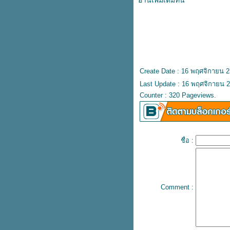
อ่านเพิ่มเติมที่นี้
ภาพ
เตรียมรับมืออากาศหนาว ดูแล
สุขภาพให้ห่างไกลโรคในฤดูหนาว
3 วิธีรักษาสิวเสี้ยนด้วยธรรมชาติ
กำจัดสิวเสี้ยนให้อยู่หมัด เผยผิว
เนียนใส
Create Date : 16 พฤศจิกายน 
6 เคล็ดลับดูแลผิวหลังเลเซอร์สิว
Last Update : 16 พฤศจิกายน 2
รักษาสิวให้หายได้อย่างมีประสิทธิ์
Counter : 320 Pageviews.
ภาพ
เคล็ดลับหน้าใส ไร้สิว เผยผิว
กระจ่างใสได้อย่างตรงจุด
6 โฟมล้างหน้าลดสิวในเซเว่น ไร้สิว
หน้าใส ใช้ดีบอกต่อ
ชื่อ :
4 วิธีรักษาสิวที่หลังให้หาย จากคำ
นะนำของแพทย์ผู้เชี่ยวชาญ
เตรียมผิวให้พร้อมก่อนรักษาสิวด้ว
สมุนไพรรักษาสิว เผยผิวเนียนนุ่ม
Comment :
กระจ่างใสได้ด้วยตัวเอง
วิธีรักษาหลุมสิวด้วยธรรมชาติ บอก
ลาปัญหาผิวไม่สม่ำเสมอด้วยงบ
ราคาประหยัด