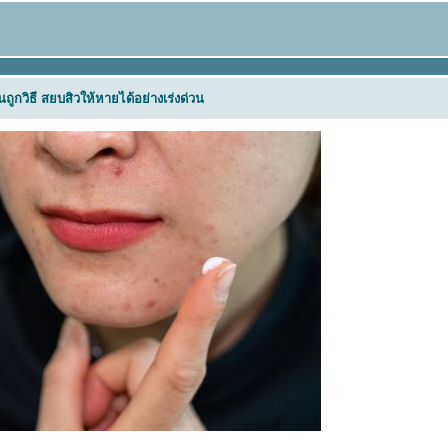
นถูกวิธี สยบสิวให้หายได้อย่างเร่งด่วน