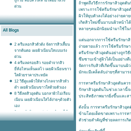
ถูกวิธี สยบสิวให้หายได้อย่างเร่ง
ถ้าพูดถึงวิธีการรักษาสิวอุดต
ด่วน
เพราะการใช้ครีมรักษาสิวอุดตั
ผิวให้ยุบตัวลงได้อย่างง่ายดา
เกิดสิวใหม่ขึ้นมาบนผิวหน้าได้
หลายๆคนมักนิยมนำมาใช้ในการจ
ต่นอกจากการใช้ครีมรักษาสิวอุ
2 ครีมลอกสิวตัวดัง จัดการสิวเสี้ยน
ง่ายดายแล้ว การใช้ครีมรักษาส
จากต้นตอ เผยผิวเนียนใสแบบเร่ง
ครีมรักษาสิวอุดตันอย่างถูกว
ด่วน
ซึมซาบเข้าสู่ผิวได้เป็นอย่างด
4 ครีมลดรอยสิว รอยดำจากสิว
จัดการกับสิวที่เกิดขึ้นมาบนผ
ี่ห้อไหนเห็นผลไว เผยผิวเนียนขาว
มักจะมีเคล็ดลับง่ายๆที่สามารถ
สด้วยราคาประหยัด
12 วิธีดูแลผิวให้ห่างไกลจากสิวหัว
การทาครีมรักษาสิวอุดตันควรท
ดำ เผยผิวเนียนขาวใสด้วยตัวเอง
รักษาสิวอุดตันในช่วงเวลานี้จะ
8 วิธีลดสิวอุดตัน บอกลาผิวไม่เรียบ
ประสิทธิภาพมากยิ่งขึ้นและสาม
เนียน เผยผิวเนียนใสได้ง่ายๆด้วยตัว
เอง
ดังนั้น การทาครีมรักษาสิวอุดต
3 สูตรขัดผิวขาวเร่งด่วน ทำเองได้
ข้ามโดยเด็ดขาดเพราะการทาครีม
ง่ายๆ ประหยัดเงินในกระเป๋า
ตัวช่วยสำคัญที่ช่วยลดการเกิด
4 วิธีใช้ครีมละลายสิวอุดตัน ลดสิว
อุดตันให้หายได้อย่างมีประสิทธิ์