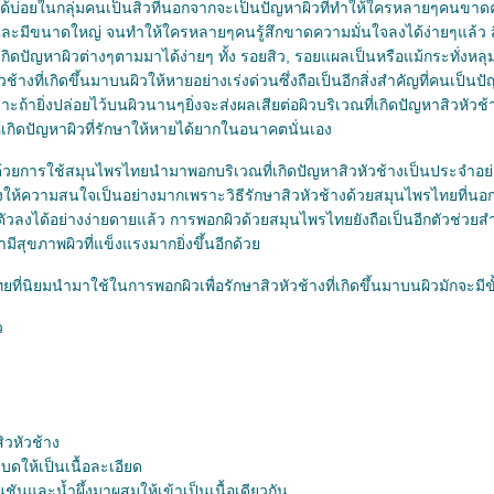
ได้บ่อยในกลุ่มคนเป็นสิวที่นอกจากจะเป็นปัญหาผิวที่ทำให้ใครหลายๆคนขาดคว
และมีขนาดใหญ่ จนทำให้ใครหลายๆคนรู้สึกขาดความมั่นใจลงได้ง่ายๆแล้ว สิวห
้เกิดปัญหาผิวต่างๆตามมาได้ง่ายๆ ทั้ง รอยสิว, รอยแผลเป็นหรือแม้กระทั่งหลุ
งที่เกิดขึ้นมาบนผิวให้หายอย่างเร่งด่วนซึ่งถือเป็นอีกสิ่งสำคัญที่คนเป็นป
ถ้ายิ่งปล่อยไว้บนผิวนานๆยิ่งจะส่งผลเสียต่อผิวบริเวณที่เกิดปัญหาสิวหัว
เกิดปัญหาผิวที่รักษาให้หายได้ยากในอนาคตนั่นเอง
ด้วยการใช้สมุนไพรไทยนำมาพอกบริเวณที่เกิดปัญหาสิวหัวช้างเป็นประจำอย่าง
ังให้ความสนใจเป็นอย่างมากเพราะวิธีรักษาสิวหัวช้างด้วยสมุนไพรไทยที่น
ุบตัวลงได้อย่างง่ายดายแล้ว การพอกผิวด้วยสมุนไพรไทยยังถือเป็นอีกตัวช่วยสำ
ามีสุขภาพผิวที่แข็งแรงมากยิ่งขึ้นอีกด้ว
่นิยมนำมาใช้ในการพอกผิวเพื่อรักษาสิวหัวช้างที่เกิดขึ้นมาบนผิวมักจะมีขั
ว
ิวหัวช้าง
บดให้เป็นเนื้อละเอียด
ชันและน้ำผึ้งมาผสมให้เข้าเป็นเนื้อเดียวกัน