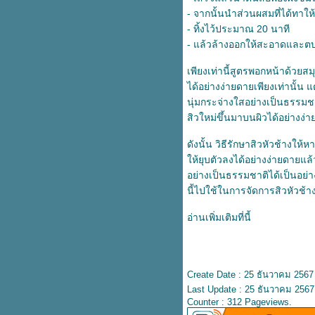
อุดตันให้หายได้อย่างมีประสิทธิ์
- จากนั้นนำส่วนผสมที่ได้ทาให้ทั
ภาพ
- ทิ้งไว้ประมาณ 20 นาที
เตรียมรับมืออากาศหนาว ดูแล
- แล้วล้างออกให้สะอาดและตบ
สุขภาพให้ห่างไกลโรคในฤดูหนาว
เพียงเท่านี้สูตรพอกหน้าด้วยสม
3 วิธีรักษาสิวเสี้ยนด้วยธรรมชาติ
ได้อย่างง่ายดายเพียงเท่านั้น แ
กำจัดสิวเสี้ยนให้อยู่หมัด เผยผิว
เนียนใส
นุ่มกระจ่างใสอย่างเป็นธรรมช
6 เคล็ดลับดูแลผิวหลังเลเซอร์สิว
สิวใหม่ขึ้นมาบนผิวได้อย่างง่
รักษาสิวให้หายได้อย่างมีประสิทธิ์
ดังนั้น วิธีรักษาสิวหัวช้างให
ภาพ
ห้ยุบตัวลงได้อย่างง่ายดายแล้
เคล็ดลับหน้าใส ไร้สิว เผยผิว
อย่างเป็นธรรมชาติได้เป็นอย่าง
กระจ่างใสได้อย่างตรงจุด
6 โฟมล้างหน้าลดสิวในเซเว่น ไร้สิว
นี้ไปใช้ในการจัดการสิวหัวช้าง
หน้าใส ใช้ดีบอกต่อ
อ่านเพิ่มเติมที่นี้
4 วิธีรักษาสิวที่หลังให้หาย จากคำ
นะนำของแพทย์ผู้เชี่ยวชาญ
เตรียมผิวให้พร้อมก่อนรักษาสิวด้ว
สมุนไพรรักษาสิว เผยผิวเนียนนุ่ม
Create Date : 25 ธันวาคม 2567
กระจ่างใสได้ด้วยตัวเอง
Last Update : 25 ธันวาคม 2567
วิธีรักษาหลุมสิวด้วยธรรมชาติ บอก
Counter : 312 Pageviews.
ลาปัญหาผิวไม่สม่ำเสมอด้วยงบ