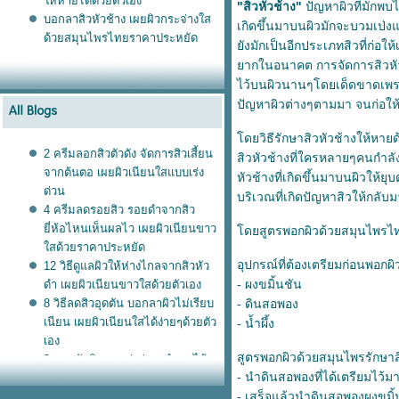
ห้หายได้ด้วยตัวเอง
"สิวหัวช้าง"
ปัญหาผิวที่มักพบ
บอกลาสิวหัวช้าง เผยผิวกระจ่างใส
เกิดขึ้นมาบนผิวมักจะบวมเป่ง
ด้วยสมุนไพรไทยราคาประหยัด
ังมักเป็นอีกประเภทสิวที่ก่อให
ากในอนาคต การจัดการสิวหัวช้า
ไว้บนผิวนานๆโดยเด็ดขาดเพราะ
ปัญหาผิวต่างๆตามมา จนก่อให้
ดยวิธีรักษาสิวหัวช้างให้หาย
2 ครีมลอกสิวตัวดัง จัดการสิวเสี้ยน
สิวหัวช้างที่ใครหลายๆคนกำล
จากต้นตอ เผยผิวเนียนใสแบบเร่ง
หัวช้างที่เกิดขึ้นมาบนผิวให้ย
ด่วน
บริเวณที่เกิดปัญหาสิวให้กลับม
4 ครีมลดรอยสิว รอยดำจากสิว
ี่ห้อไหนเห็นผลไว เผยผิวเนียนขาว
ดยสูตรพอกผิวด้วยสมุนไพรไทยที
สด้วยราคาประหยัด
อุปกรณ์ที่ต้องเตรียมก่อนพอกผิ
12 วิธีดูแลผิวให้ห่างไกลจากสิวหัว
- ผงขมิ้นชัน
ดำ เผยผิวเนียนขาวใสด้วยตัวเอง
8 วิธีลดสิวอุดตัน บอกลาผิวไม่เรียบ
- ดินสอพอง
เนียน เผยผิวเนียนใสได้ง่ายๆด้วยตัว
- น้ำผึ้ง
เอง
สูตรพอกผิวด้วยสมุนไพรรักษาส
3 สูตรขัดผิวขาวเร่งด่วน ทำเองได้
- นำดินสอพองที่ได้เตรียมไว้มา
ง่ายๆ ประหยัดเงินในกระเป๋า
- เสร็จแล้วนำดินสอพองผงขมิ้น
4 วิธีใช้ครีมละลายสิวอุดตัน ลดสิว