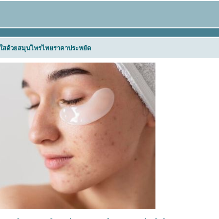
างใสด้วยสมุนไพรไทยราคาประหยัด